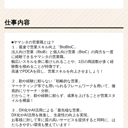
仕事内容
■ヤマシタの営業職とは？
１．最速で営業スキル向上「BtoBtoC」
法人向け営業（BtoB）と個人向け営業（BtoC）の両方を一度
に経験できるヤマシタの営業職。
幅広いスキルを身に着けられることや、1日の商談数が多く経
験数を積めることが特徴です。
高速でPDCAを回し、営業スキルを向上させましょう！
２．勘や経験に頼らない「戦略的な営業」
マーケティング等でも用いられるフレームワークを用いて、徹
底的にリサーチ・分析。
だからこそ、勘や経験に頼らず、成果を上げることが営業スタ
イルを構築！
３．DX化やAI活用による「最先端な営業」
DX化やAI活用を推進し、生産性の向上を実現。
お客様に対して常に質の高いサービスを提供すると同時に、は
たらきやすい環境も整えています！