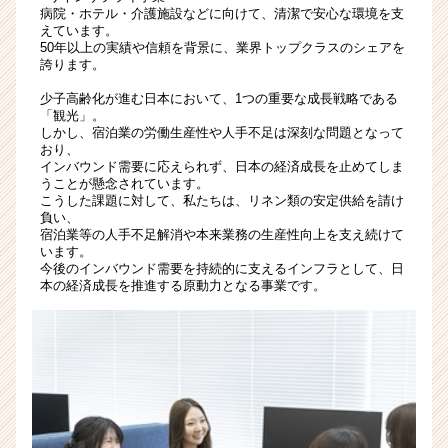
か
病院・ホテル・介護施設などに向けて、清潔で安心な環境を支
えています。
ら
50年以上の実績や信頼を背景に、業界トップクラスのシェアを
ス
誇ります。
カ
ウ
少子高齢化が進む日本において、1つの重要な成長戦略である
「観光」。
ト
しかし、宿泊業の労働生産性や人手不足は深刻な問題となって
が
おり、
届
インバウンド需要に応えられず、日本の経済成長を止めてしま
く
うことが懸念されています。
就
こうした課題に対して、私たちは、リネン類の安定供給を請け
負い、
活
宿泊業等の人手不足解消や本来業務の生産性向上を支え続けて
サ
います。
イ
今後のインバウンド需要を持続的に支えるインフラとして、日
ト
本の経済成長を推進する原動力となる事業です。
チ
ア
キ
ャ
リ
ア
（CheerCareer）