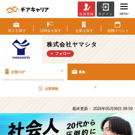
MENU
会員登録
ログイン
株
式
会
求人を
探す
説明会を
探す
企業を
探す
就職
イベント
社
ヤ
株式会社ヤマシタ
マ
＋ フォロー
シ
タ
の
>
企業TOP
募集
採
用/
求
>
企業情報
人
-
商
最終更新： 2026年05月08日 09:59
社
【営
業
職】