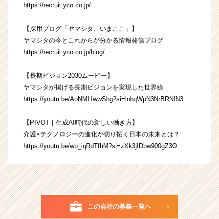
https://recruit.yco.co.jp/
【採用ブログ「ヤマシタ、いまここ」】
ヤマシタの今とこれからが分かる情報発信ブログ
https://recruit.yco.co.jp/blog/
【長期ビジョン2030ムービー】
ヤマシタが掲げる長期ビジョンを実現した世界線
https://youtu.be/AoNMLIwwShg?si=lnhqWpN3NrBRNfN3
【PIVOT｜生成AI時代の新しい働き方】
介護×テクノロジーの進化が切り拓く日本の未来とは？
https://youtu.be/wb_iqRdTfhM?si=zXk3jIDbw900gZ3O
この会社の募集一覧へ