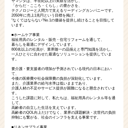
ヤマシタは、半世紀以上の実績を活かし、
速
「からだ・こころ・くらし」の豊かさを、
テクノロジーと人間力で支えるリーディングカンパニーです。
で
2050年に売上1兆円という目標を掲げ、
出
“なくてはならない“No.1の価値を提供し続けることを目指して
す
います。
価
■ホームケア事業
値
福祉用具のレンタル・販売・住宅リフォームを通して、
あ
暮らしを最適にデザインしています。
る
800名以上の社員が、業界随一の品揃えと専門知識を活かし、
人
一人ひとりに合わせた最適なソリューションを提供していま
す。
財
へ
要介護・要支援者の増加が予測されている現代の日本におい
|
て、
ベ
今後の医療費や社会保障費の負担が深刻化しています。
ン
また、介護業界の給与水準は低いままであり、
介護人材の不足やサービス提供が困難になると懸念されていま
チ
す。
ャ
こうした課題に対して、私たちは、福祉用具のレンタル等を通
ー・
して、
成
高齢者の自立した生活を支えています。
高齢者のQOL向上だけでなく、業界の課題解決・次世代の負担
長
抑制にも繋がる、社会のインフラを支える事業です。
企
業
■リネンサプライ事業