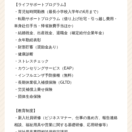
【ライフサポートプログラム】
・育児短時間勤務（最長小学校入学年の6月まで）
・転勤サポートプログラム（借り上げ社宅・引っ越し費用・
単身赴任手当・帰省旅費手当ほか）
・結婚祝金、出産祝金、退職金（確定給付企業年金）
・永年勤続表彰
・財形貯蓄（奨励金あり）
・健康診断
・ストレスチェック
・カウンセリングサービス（EAP）
・インフルエンザ予防接種（無料）
・長期休業収入補償保険（GLTD）
・労災補償上乗せ保険
・団体生命保険
【教育制度】
・新入社員研修（ビジネスマナー、仕事の進め方、報告連絡
相談、福祉用具や営業に関する基礎研修、応用研修等）
・福祉用具専門相談員指定講習