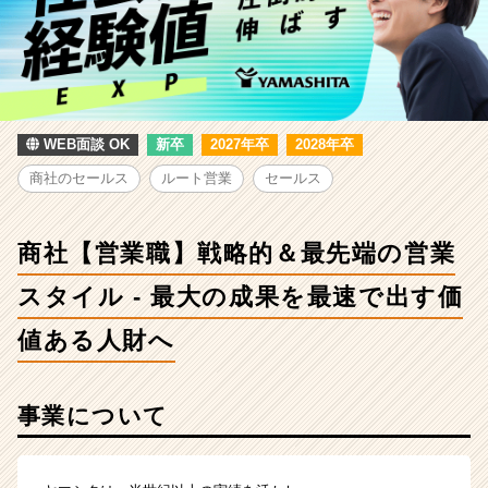
戦
略
的
＆
最
先
端
WEB面談 OK
新卒
2027年卒
2028年卒
の
商社のセールス
ルート営業
セールス
営
業
ス
商社【営業職】戦略的＆最先端の営業
タ
イ
スタイル - 最大の成果を最速で出す価
ル
-
値ある人財へ
最
大
の
事業について
成
果
を
最