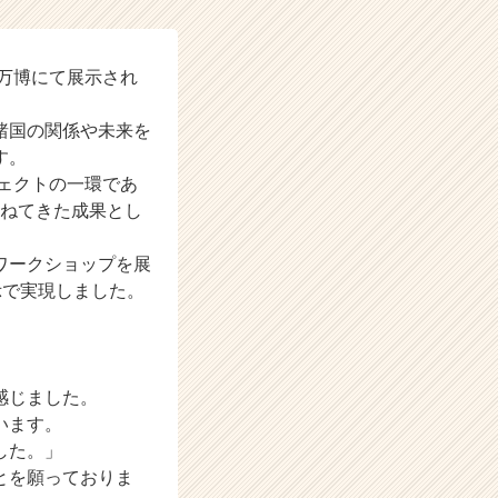
西万博にて展示され
N諸国の関係や未来を
す。
ジェクトの一環であ
重ねてきた成果とし
ワークショップを展
示で実現しました。
感じました。
います。
した。」
とを願っておりま