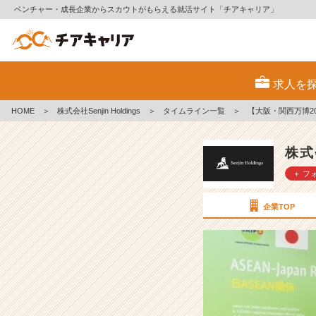
ベンチャー・成長企業からスカウトがもらえる就活サイト「チアキャリア」
【大
阪・
求人を
関
西
HOME
＞
株式会社Senjin Holdings
＞
タイムライン一覧
＞
【大阪・関西万博2
万
博
2
株式会
0
＋ フ
2
5】
代
企業TOP
表
下
山
明
彦
の
作