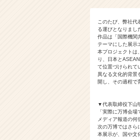
れ
ま
し
た
このたび、弊社代
【株
る運びとなりまし
式
作品は「国際機関共
会
テーマにした展示
社
本プロジェクトは
S
り、日本とASE
e
て位置づけられて
n
j
異なる文化的背景
i
開し、その過程で
n
H
o
▼代表取締役下山
l
「実際に万博会場
d
メディア報道の何
i
n
次の万博ではさら
g
本展示が、国や文
s