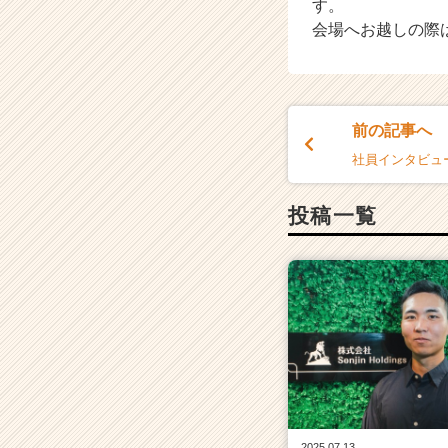
す。
の
会場へお越しの際
タ
イ
ム
ラ
イ
前の記事へ
ン】
社員インタビュー 
|
ベ
ン
投稿一覧
チ
ャ
ー・
成
長
企
業
か
ら
ス
カ
2025.07.13