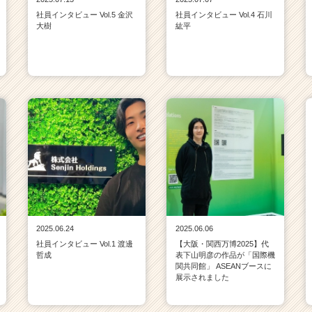
社員インタビュー Vol.5 金沢
社員インタビュー Vol.4 石川
大樹
紘平
2025.06.24
2025.06.06
社員インタビュー Vol.1 渡邊
【大阪・関西万博2025】代
哲成
表下山明彦の作品が「国際機
関共同館」 ASEANブースに
展示されました