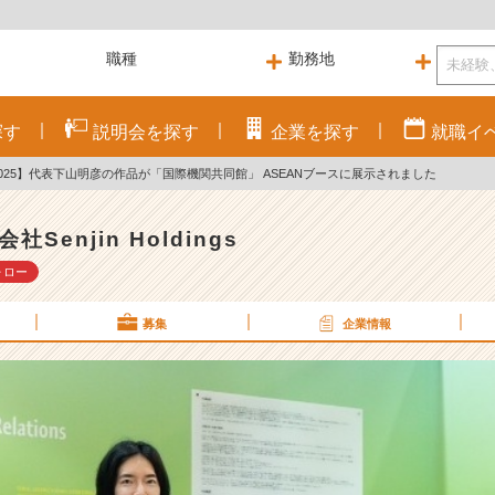
探す
説明会を
探す
企業を
探す
就職
イ
025】代表下山明彦の作品が「国際機関共同館」 ASEANブースに展示されました
社Senjin Holdings
ォロー
募集
企業情報