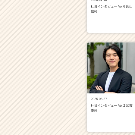
ウ
社員インタビュー Vol.6 圓山
ト
信慈
が
届
く
就
活
サ
イ
ト
チ
ア
キ
ャ
リ
ア
2025.06.27
（C
社員インタビュー Vol.2 加藤
h
修慈
e
e
r