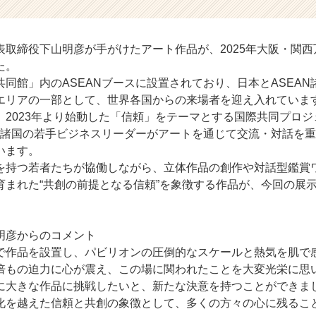
表取締役下山明彦が手がけたアート作品が、2025年大阪・関
た。
同館」内のASEANブースに設置されており、日本とASEA
エリアの一部として、世界各国からの来場者を迎え入れていま
、2023年より始動した「信頼」をテーマとする国際共同プロ
AN諸国の若手ビジネスリーダーがアートを通じて交流・対話を
います。
を持つ若者たちが協働しながら、立体作品の創作や対話型鑑賞
育まれた“共創の前提となる信頼”を象徴する作品が、今回の展
明彦からのコメント
で作品を設置し、パビリオンの圧倒的なスケールと熱気を肌で
倍もの迫力に心が震え、この場に関われたことを大変光栄に思
に大きな作品に挑戦したいと、新たな決意を持つことができま
化を越えた信頼と共創の象徴として、多くの方々の心に残るこ