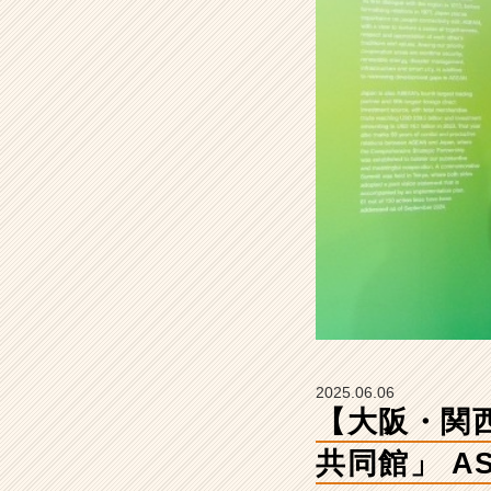
品
が
「国
際
機
関
共
同
館」
A
S
E
A
N
ブ
ー
ス
2025.06.06
に
【大阪・関
展
示
共同館」 A
さ