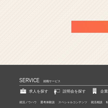
C
a
r
e
e
r）
SERVICE
就職サービス
求人を探す
説明会を探す
企業
就活ノウハウ
選考体験談
スペシャルコンテンツ
就活相談