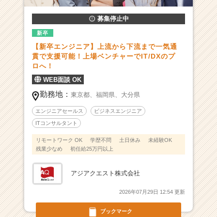
X
募集停止中
を
成
新卒
功
【新卒エンジニア】上流から下流まで一気通
さ
貫で支援可能！上場ベンチャーでIT/DXのプ
せ
ロへ！
る
WEB面談 OK
デ
ジ
勤務地：
東京都、
福岡県、
大分県
タ
ル
エンジニアセールス
ビジネスエンジニア
プ
ITコンサルタント
ロ
リモートワーク OK
学歴不問
土日休み
未経験OK
フ
残業少なめ
初任給25万円以上
ェ
ッ
シ
アジアクエスト株式会社
ョ
ナ
2026年07月29日 12:54 更新
ル
ブックマーク
集