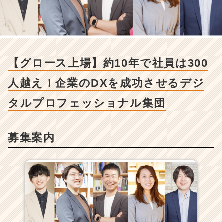
ー
ス
上
場】
約
1
【グロース上場】約10年で社員は300
0
年
人越え！企業のDXを成功させるデジ
で
社
タルプロフェッショナル集団
員
は
3
募集案内
0
0
人
越
え！
企
業
の
D