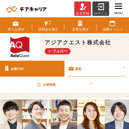
MENU
会員登録
ログイン
ア
ジ
ア
求人を
探す
説明会を
探す
企業を
探す
就職
イベント
ク
エ
アジアクエスト株式会社
ス
＋ フォロー
ト
株
式
>
企業TOP
募集
会
社
の
>
企業情報
採
用/
求
人
-
【グ
ロ