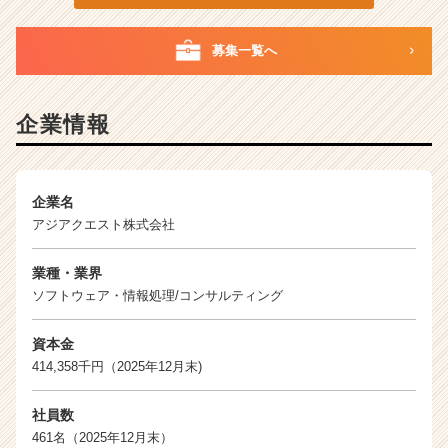
団
|
募集一覧へ
ベ
ン
チ
ャ
企業情報
ー・
成
長
企
企業名
業
アジアクエスト株式会社
か
ら
業種・業界
ス
ソフトウェア・情報処理/コンサルティング
カ
ウ
資本金
ト
414,358千円（2025年12月末)
が
届
く
社員数
就
461名（2025年12月末）