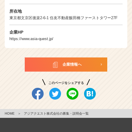
活
サ
所在地
イ
東京都文京区後楽2-6-1 住友不動産飯田橋ファーストタワー27F
ト
チ
企業HP
ア
キ
https://www.asia-quest.jp/
ャ
リ
ア
（C
企業情報へ
h
e
e
このページをシェアする
r
C
a
r
e
HOME
＞
アジアクエスト株式会社の募集・説明会一覧
e
r）