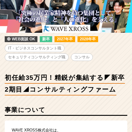
鋭
が
集
結
す
る
◤
WEB面談 OK
新卒
2027年卒
2028年卒
新
IT・ビジネスコンサルタント職
卒
2
セキュリティコンサルティング職
コンサル
期
目
◢
初任給35万円！精鋭が集結する◤新卒
コ
ン
2期目◢コンサルティングファーム
サ
ル
テ
事業について
ィ
ン
グ
WAVE XROSS株式会社は、
フ