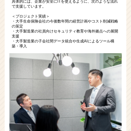
具体的には、企業が安全にITを使えるように、次のような流れ
く
で支援しています。
就
活
＜プロジェクト実績＞
・大手生命保険会社の今後数年間の経営計画やコスト削減戦略
サ
の策定
イ
・大手製造業の社員向けセキュリティ教育や海外拠点への展開
ト
支援
チ
・大手製造業の子会社間データ統合や生成AIによるツール構
築・導入
ア
キ
ャ
リ
ア
（CheerCareer）