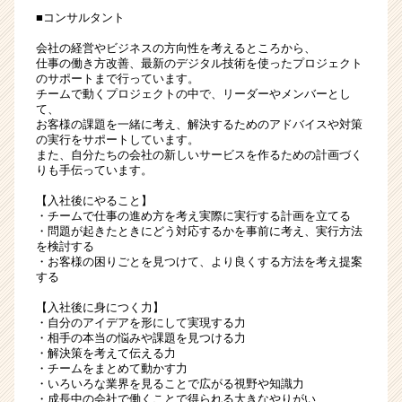
■コンサルタント
会社の経営やビジネスの方向性を考えるところから、
仕事の働き方改善、最新のデジタル技術を使ったプロジェクト
のサポートまで行っています。
チームで動くプロジェクトの中で、リーダーやメンバーとし
て、
お客様の課題を一緒に考え、解決するためのアドバイスや対策
の実行をサポートしています。
また、自分たちの会社の新しいサービスを作るための計画づく
りも手伝っています。
【入社後にやること】
・チームで仕事の進め方を考え実際に実行する計画を立てる
・問題が起きたときにどう対応するかを事前に考え、実行方法
を検討する
・お客様の困りごとを見つけて、より良くする方法を考え提案
する
【入社後に身につく力】
・自分のアイデアを形にして実現する力
・相手の本当の悩みや課題を見つける力
・解決策を考えて伝える力
・チームをまとめて動かす力
・いろいろな業界を見ることで広がる視野や知識力
・成長中の会社で働くことで得られる大きなやりがい