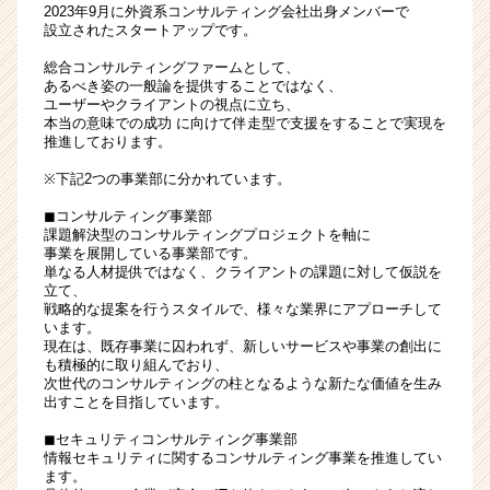
2023年9月に外資系コンサルティング会社出身メンバーで
ァ
設立されたスタートアップです。
ー
ム
総合コンサルティングファームとして、
あるべき姿の一般論を提供することではなく、
|
ユーザーやクライアントの視点に立ち、
ベ
本当の意味での成功 に向けて伴走型で支援をすることで実現を
ン
推進しております。
チ
※下記2つの事業部に分かれています。
ャ
ー・
◼︎コンサルティング事業部
成
課題解決型のコンサルティングプロジェクトを軸に
長
事業を展開している事業部です。
単なる人材提供ではなく、クライアントの課題に対して仮説を
企
立て、
業
戦略的な提案を行うスタイルで、様々な業界にアプローチして
か
います。
ら
現在は、既存事業に囚われず、新しいサービスや事業の創出に
ス
も積極的に取り組んでおり、
次世代のコンサルティングの柱となるような新たな価値を生み
カ
出すことを目指しています。
ウ
ト
◼︎セキュリティコンサルティング事業部
が
情報セキュリティに関するコンサルティング事業を推進してい
ます。
届