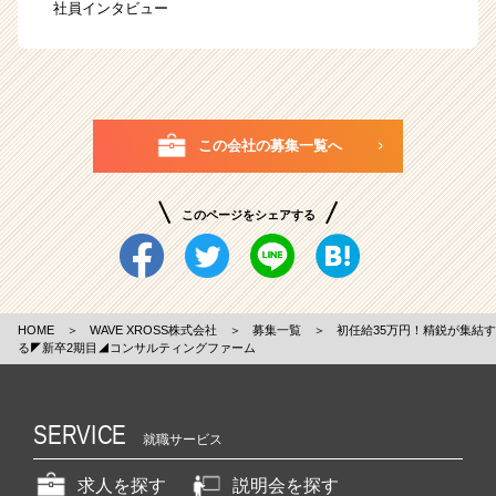
社員インタビュー
この会社の募集一覧へ
このページをシェアする
HOME
＞
WAVE XROSS株式会社
＞
募集一覧
＞
初任給35万円！精鋭が集結す
る◤新卒2期目◢コンサルティングファーム
SERVICE
就職サービス
求人を探す
説明会を探す