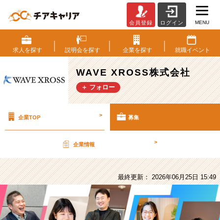
MENU
会員登録
ログイン
WAVE
XROSS
株
求人を
探す
説明会を
探す
企業を
探す
就職
イベント
式
会
WAVE XROSS株式会社
社
＋ フォロー
の
採
用/
>
企業TOP
募集
求
人
-
>
企業情報
初
任
給
最終更新： 2026年06月25日 15:49
35
万
円！
精