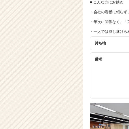
活
■ こんな方にお勧め
サ
・会社の看板に頼らず
イ
ト
・年次に関係なく、「
チ
ア
・一人では成し遂げら
キ
持ち物
ャ
リ
ア
備考
（C
h
e
e
r
C
a
r
e
e
r）