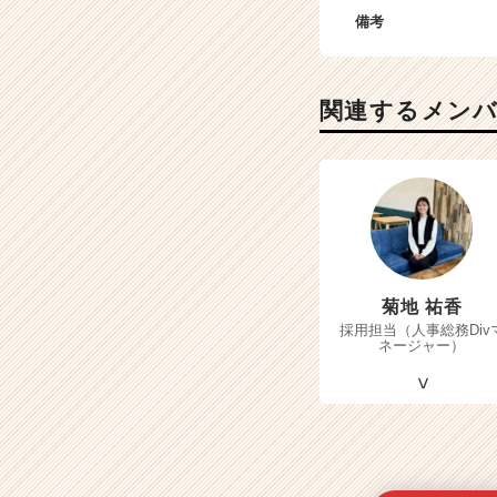
備考
関連するメン
菊地 祐香
採用担当（人事総務Div
ネージャー）