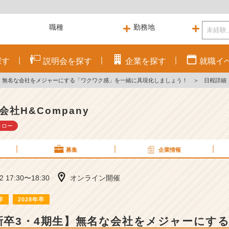
探す
説明会を
探す
企業を
探す
就職
イ
期生】無名な会社をメジャーにする「ワクワク感」を一緒に具現化しましょう！
＞
日程詳細
会社H&Company
ォロー
募集
企業情報
22 17:30〜18:30
オンライン開催
卒
2028年卒
／新卒3・4期生】無名な会社をメジャーにす