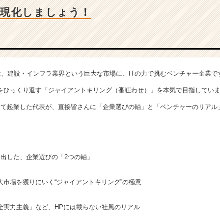
具現化しましょう！
nyは、建設・インフラ業界という巨大な市場に、ITの力で挑むベンチャー企業で
をひっくり返す「ジャイアントキリング（番狂わせ）」を本気で目指してい
て起業した代表が、直接皆さんに「企業選びの軸」と「ベンチャーのリアル」を
き出した、企業選びの「2つの軸」
大市場を獲りにいく“ジャイアントキリング”の極意
全実力主義」など、HPには載らない社風のリアル