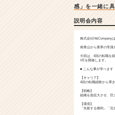
細
感」を一緒に
|
ベ
ン
説明会内容
チ
ャ
ー・
株式会社H&Compa
成
長
南青山から業界の常識
企
今回は、4回の転職を経
業
VEを開催します。
か
ら
■ こんな事が学べます
ス
【キャリア】
カ
4回の転職経験から導
ウ
ト
【戦略】
が
組織を急拡大させ、巨
届
【環境】
く
「失敗する権利」「完
就