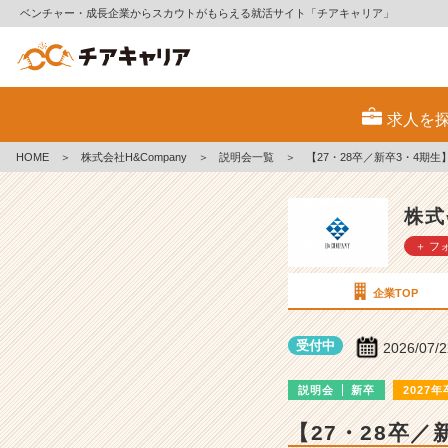
ベンチャー・成長企業からスカウトがもらえる就活サイト「チアキャリア」
株
式
求人を
会
社
HOME
＞
株式会社H&Company
＞
説明会一覧
＞
【27・28卒／新卒3・4
H
&
C
株式
o
＋ フ
m
p
a
企業TOP
n
y
受付中
2026/07/
の
説
説明会
新卒
2027年
明
会
【27・28卒
詳