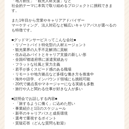
「地方創生」「観光人材支援」など
イ
社会的テーマに本気で取り組めるプロジェクトに挑戦できま
す。
ト
チ
また1年目から営業やキャリアアドバイザー
ア
マーケティング、法人対応など幅広いキャリアパスが選べるの
キ
も特徴です。
ャ
■グッドマンサービスってこんな会社■
リ
・リゾートバイト特化型の人材エージェント
ア
・観光業界の人手不足解消に貢献
（C
・住み込みバイトとキャリア支援の新しい形
・全国47都道府県に派遣実績あり
h
・フラットな社風と実力主義
e
・若手が多くスピード感のある職場
e
・リモートや地方拠点など多様な働き方を推進中
r
・海外や語学、インバウンド領域にも挑戦可能
・20代で拠点長やマネージャーになる実績も多数
C
・旅行や人と関わる仕事が好きな人が多い
a
r
■説明会でお話しする内容■
e
・「旅するように働く」に込めた想い
e
・事業紹介と1日のスケジュール
・新卒のキャリアパスと成長環境
r）
・選考で重視するポイント
・質疑応答（どんな質問も歓迎）