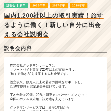
|
説明会
新卒
2026年卒
2027年卒
2028年卒
ベ
ン
国内1,200社以上の取引実績！旅す
チ
ャ
るように働く！新しい自分に出会
ー・
成
える会社説明会
長
企
説明会内容
業
か
ら
ス
株式会社グッドマンサービスは
カ
リゾートバイト業界で20年以上の実績を持つ、
“旅する働き方”を提案する人材企業です。
ウ
ト
設立以来、数万人以上の若者の挑戦をサポートし、
が
2020年以降も安定成長を続けています。
届
平均年齢は29歳。20代・新卒メンバーが中心となって
く
全国のホテルや旅館、観光地を支えています。
就
活
グッドマンサービスでは、新卒1年目から
サ