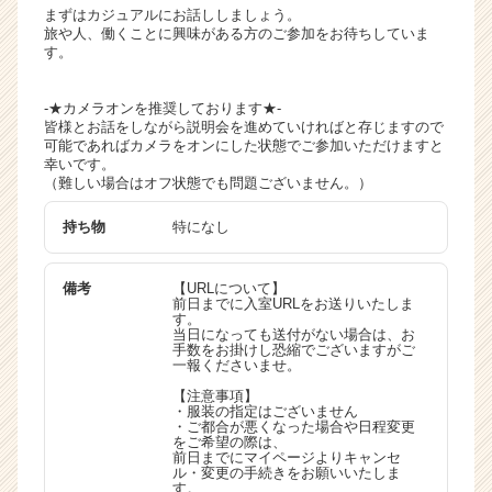
まずはカジュアルにお話ししましょう。
旅や人、働くことに興味がある方のご参加をお待ちしていま
す。
-★カメラオンを推奨しております★-
皆様とお話をしながら説明会を進めていければと存じますので
可能であればカメラをオンにした状態でご参加いただけますと
幸いです。
（難しい場合はオフ状態でも問題ございません。）
持ち物
特になし
備考
【URLについて】
前日までに入室URLをお送りいたしま
す。
当日になっても送付がない場合は、お
手数をお掛けし恐縮でございますがご
一報くださいませ。
【注意事項】
・服装の指定はございません
・ご都合が悪くなった場合や日程変更
をご希望の際は、
前日までにマイページよりキャンセ
ル・変更の手続きをお願いいたしま
す。