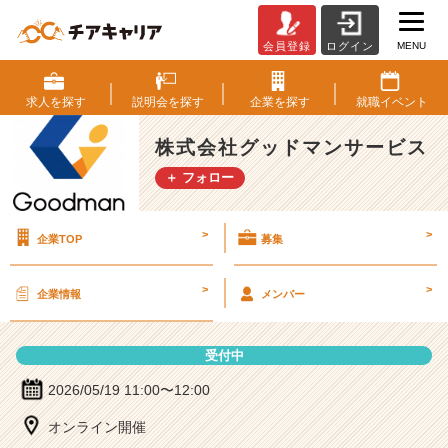
MENU
会員登録
ログイン
株
式
会
求人を
探す
説明会を
探す
企業を
探す
就職
イベント
社
グ
株式会社グッドマンサービス
ッ
＋ フォロー
ド
マ
ン
>
>
企業TOP
募集
サ
ー
ビ
>
>
企業情報
メンバー
ス
の
説
受付中
明
会
2026/05/19 11:00〜12:00
詳
オンライン開催
細