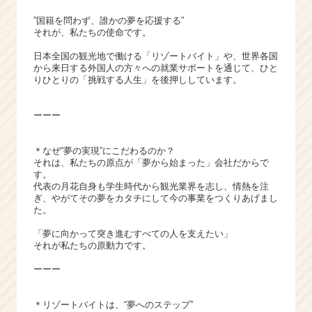
r）
”国籍を問わず、誰かの夢を応援する”
それが、私たちの使命です。
日本全国の観光地で働ける「リゾートバイト」や、世界各国
から来日する外国人の方々への就業サポートを通じて、ひと
りひとりの「挑戦する人生」を後押ししています。
ーーー
＊なぜ“夢の実現”にこだわるのか？
それは、私たちの原点が「夢から始まった」会社だからで
す。
代表の月花自身も学生時代から観光業界を志し、情熱を注
ぎ、やがてその夢をカタチにして今の事業をつくりあげまし
た。
「夢に向かって突き進むすべての人を支えたい」
それが私たちの原動力です。
ーーー
＊リゾートバイトは、“夢へのステップ”