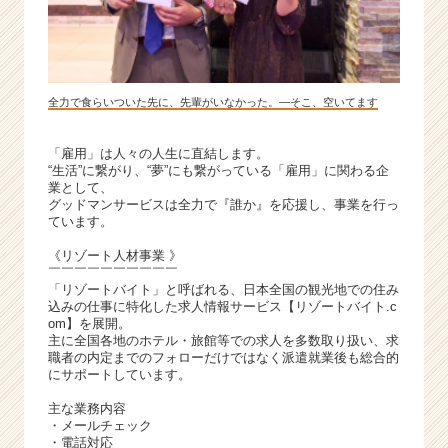
全力で食らいついた先に、先輩がいなかった。―そこ、空いてます
「雇用」は人々の人生に直結します。
“生活”に繋がり、“夢”にも繋がっている「雇用」に関わる企
業として、
グッドマンサービスは全力で『誰か』を応援し、事業を行っ
ています。
《リゾート人材事業 》
￣￣￣￣￣￣￣￣￣￣
「リゾートバイト」と呼ばれる、日本全国の観光地での住み
込みの仕事に特化した求人情報サービス【リゾートバイト.c
om】を展開。
主に全国各地のホテル・旅館等での求人を多数取り扱い、求
職者の内定までのフォローだけではなく派遣就業後も総合的
にサポートしています。
主な業務内容
・メールチェック
・電話対応