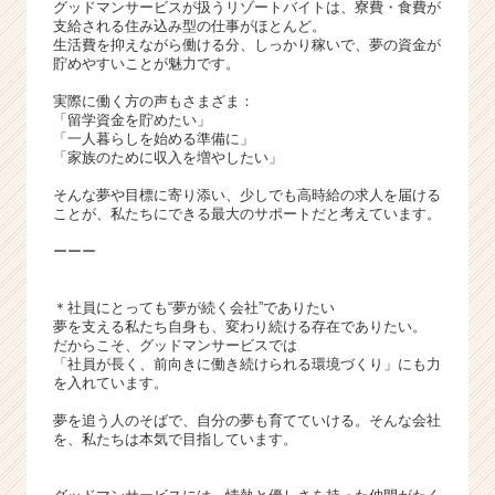
グッドマンサービスが扱うリゾートバイトは、寮費・食費が
支給される住み込み型の仕事がほとんど。
生活費を抑えながら働ける分、しっかり稼いで、夢の資金が
貯めやすいことが魅力です。
実際に働く方の声もさまざま：
「留学資金を貯めたい」
「一人暮らしを始める準備に」
「家族のために収入を増やしたい」
そんな夢や目標に寄り添い、少しでも高時給の求人を届ける
ことが、私たちにできる最大のサポートだと考えています。
ーーー
＊社員にとっても“夢が続く会社”でありたい
夢を支える私たち自身も、変わり続ける存在でありたい。
だからこそ、グッドマンサービスでは
「社員が長く、前向きに働き続けられる環境づくり」にも力
を入れています。
夢を追う人のそばで、自分の夢も育てていける。そんな会社
を、私たちは本気で目指しています。