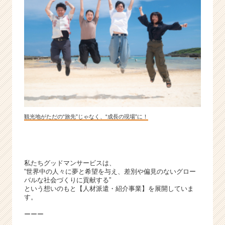
就
活
サ
イ
ト
チ
ア
キ
ャ
リ
ア
観光地がただの“旅先”じゃなく、“成長の現場”に！
（C
h
e
e
私たちグッドマンサービスは、
r
“世界中の人々に夢と希望を与え、差別や偏見のないグロー
C
バルな社会づくりに貢献する”
a
という想いのもと【人材派遣・紹介事業】を展開していま
r
す。
e
ーーー
e