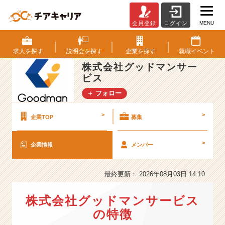
MENU
会員登録
ログイン
株
式
会
求人を
探す
説明会を
探す
企業を
探す
就職
イベント
社
株式会社グッドマンサー
グ
ビス
ッ
ド
＋ フォロー
マ
ン
>
>
企業TOP
募集
サ
ー
ビ
>
企業情報
メンバー
ス
の
最終更新： 2026年08月03日 14:10
会
社
情
株式会社グッドマンサービス
報
の特徴
-