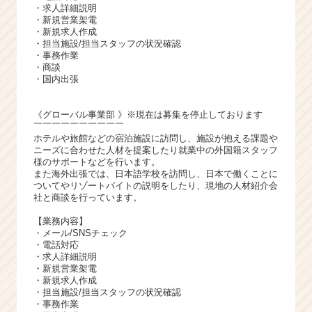
・求人詳細説明
・新規営業架電
・新規求人作成
・担当施設/担当スタッフの状況確認
・事務作業
・商談
・国内出張
《グローバル事業部 》※現在は募集を停止しております
￣￣￣￣￣￣￣￣￣￣
ホテルや旅館などの宿泊施設に訪問し、施設が抱える課題や
ニーズに合わせた人材を提案したり就業中の外国籍スタッフ
様のサポートなどを行います。
また海外出張では、日本語学校を訪問し、日本で働くことに
ついてやリゾートバイトの説明をしたり、現地の人材紹介会
社と商談を行っています。
【業務内容】
・メール/SNSチェック
・電話対応
・求人詳細説明
・新規営業架電
・新規求人作成
・担当施設/担当スタッフの状況確認
・事務作業