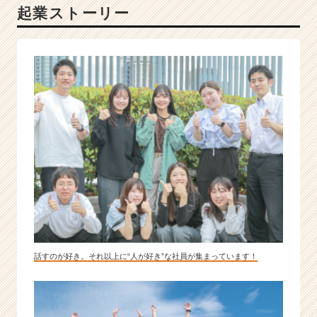
起業ストーリー
会
社
|
ベ
ン
チ
ャ
ー・
成
長
企
業
か
ら
ス
カ
ウ
話すのが好き。それ以上に“人が好き”な社員が集まっています！
ト
が
届
く