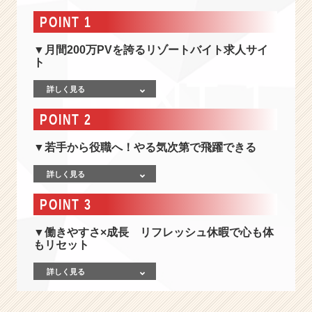
【人
材
POINT 1
営
業
▼月間200万PVを誇るリゾートバイト求人サイ
×
ト
観
詳しく見る
光
×
POINT 2
挑
戦】“自
▼若手から役職へ！やる気次第で飛躍できる
ら
動
詳しく見る
け
る
POINT 3
人”が、
一
▼働きやすさ×成長 リフレッシュ休暇で心も体
番
もリセット
成
長
詳しく見る
で
き
る