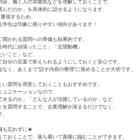
内容、働く人の雰囲気などを理解しておくことで、
選んだのか」を具体的に話せるようになります。
を重視するため、
る学生は印象に残りやすい傾向があります！
く聞かれる質問への準備も効果的です。
生時代に頑張ったこと」「志望動機」
たいこと」など、
て自分の言葉で答えられるようにしておくと安心です。
はなく、あくまで“話す内容の整理”に留めることが大切です。
たい質問を用意しておくこともおすすめです。
ミュニケーションなので、
できるのか」「どんな人が活躍しているのか」など、
とを質問することで、企業理解が深まるだけでなく、
す。
備も忘れずに★
えておくことで、落ち着いて面接に臨むことができます。