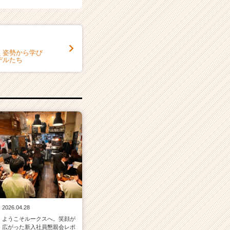
く姿勢から学び
デルたち
2026.04.28
ようこそルークスへ。笑顔が
広がった新入社員懇親会レポ