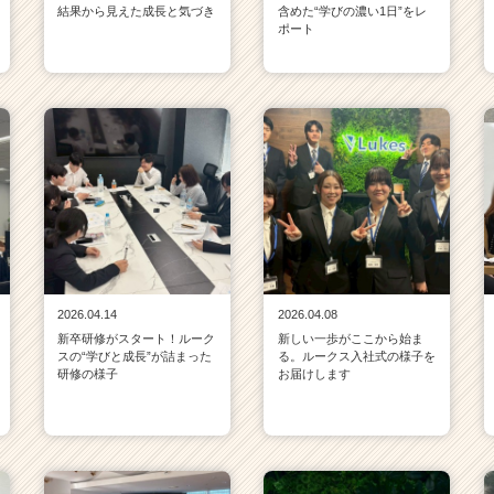
結果から見えた成長と気づき
含めた“学びの濃い1日”をレ
ポート
2026.04.14
2026.04.08
新卒研修がスタート！ルーク
新しい一歩がここから始ま
スの“学びと成長”が詰まった
る。ルークス入社式の様子を
研修の様子
お届けします