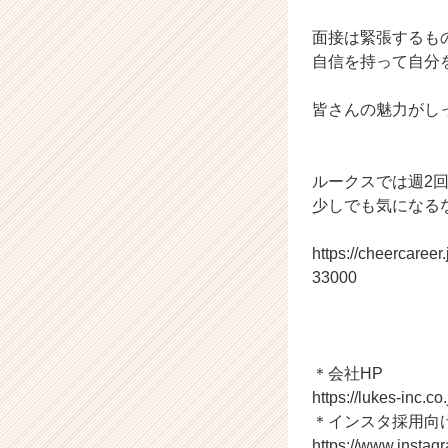
ア
（C
面接は緊張するも
h
自信を持って自分
e
e
皆さんの魅力がし
r
C
a
r
ルークスでは週2
e
少しでも気になる
e
r）
https://cheercare
33000
＊会社HP
https://lukes-inc.co.
＊インスタ採用向
https://www.instag