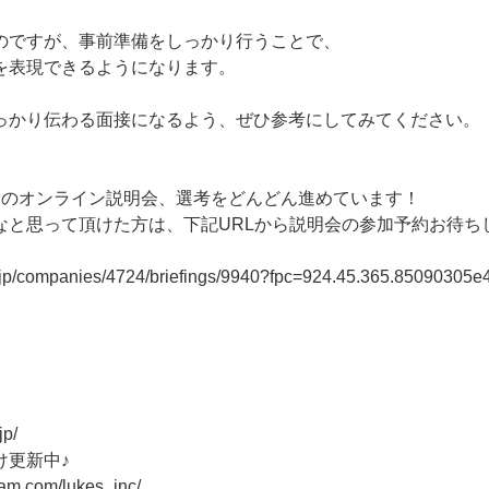
のですが、事前準備をしっかり行うことで、
を表現できるようになります。
っかり伝わる面接になるよう、ぜひ参考にしてみてください。
回のオンライン説明会、選考をどんどん進めています！
なと思って頂けた方は、下記URLから説明会の参加予約お待ち
er.jp/companies/4724/briefings/9940?fpc=924.45.365.8509030
jp/
け更新中♪
ram.com/lukes_inc/