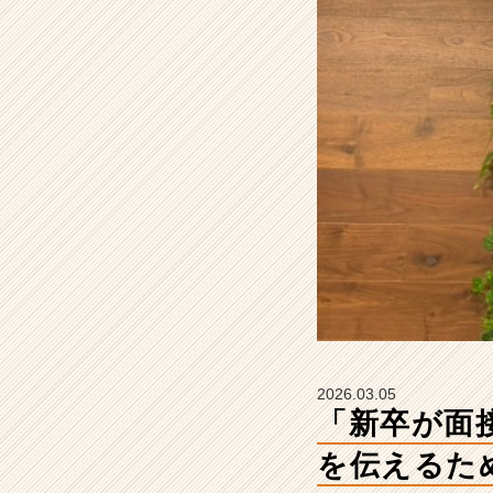
と。
自
分
ら
し
さ
を
伝
え
る
た
め
の
大
切
な
ス
2026.03.05
テ
「新卒が面
ッ
プ」
を伝えるた
【株