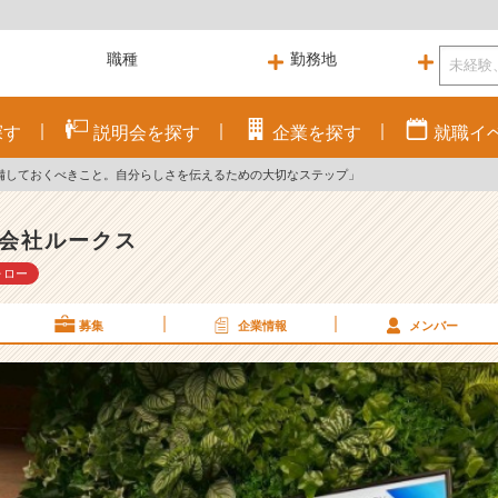
探す
説明会を
探す
企業を
探す
就職
イ
備しておくべきこと。自分らしさを伝えるための大切なステップ」
会社ルークス
ォロー
募集
企業情報
メンバー