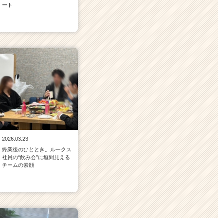
ート
2026.03.23
終業後のひととき。ルークス
社員の“飲み会”に垣間見える
チームの素顔