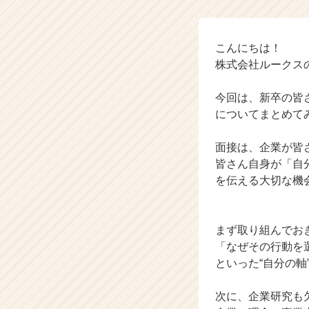
式
会
社
ル
こんにちは！
ー
株式会社ルークスの新
ク
ス
今回は、新卒の皆
の
についてまとめて
タ
イ
面接は、企業が皆
ム
ラ
皆さん自身が「自
イ
を伝える大切な機
ン】
|
ベ
まず取り組んでお
ン
「なぜその行動を
チ
といった“自分の
ャ
ー・
成
次に、企業研究も
長