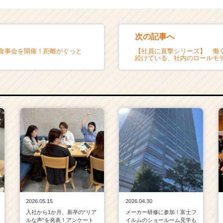
次の記事へ
と食事会を開催！距離がぐっと
【社員に直撃シリーズ】 働
続けている、社内のロールモ
2026.05.15
2026.04.30
入社から1か月、新卒の“リア
メーカー研修に参加！富士フ
ルな声”を発表！アンケート
イルムのショールーム見学も