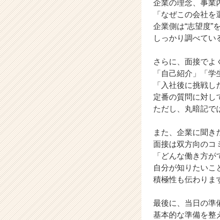
企業の理念、事業
企
「なぜこの会社を
業
企業側は“志望度”
か
しっかり調べてい
ら
ス
カ
さらに、面接でよ
ウ
「自己紹介」「学
ト
「入社後に挑戦し
が
定番の質問に対し
届
ただし、丸暗記で
く
就
また、企業に聞き
活
サ
面接は双方向のコ
イ
「どんな働き方が
ト
自分が知りたいこ
チ
積極性も伝わりま
ア
キ
最後に、当日の準
ャ
基本的な準備を整
リ