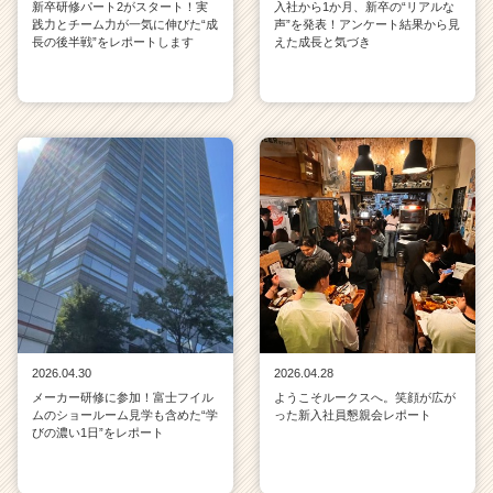
新卒研修パート2がスタート！実
入社から1か月、新卒の“リアルな
践力とチーム力が一気に伸びた“成
声”を発表！アンケート結果から見
長の後半戦”をレポートします
えた成長と気づき
2026.04.30
2026.04.28
メーカー研修に参加！富士フイル
ようこそルークスへ。笑顔が広が
ムのショールーム見学も含めた“学
った新入社員懇親会レポート
びの濃い1日”をレポート