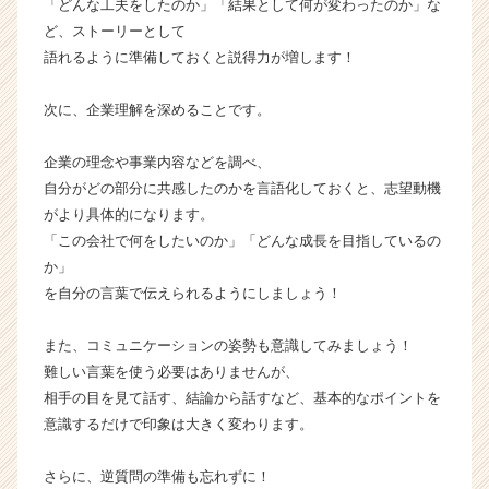
「どんな工夫をしたのか」「結果として何が変わったのか」な
活
ど、ストーリーとして
サ
語れるように準備しておくと説得力が増します！
イ
ト
チ
次に、企業理解を深めることです。
ア
キ
企業の理念や事業内容などを調べ、
ャ
自分がどの部分に共感したのかを言語化しておくと、志望動機
リ
がより具体的になります。
ア
「この会社で何をしたいのか」「どんな成長を目指しているの
（C
h
か」
e
を自分の言葉で伝えられるようにしましょう！
e
r
また、コミュニケーションの姿勢も意識してみましょう！
C
難しい言葉を使う必要はありませんが、
a
相手の目を見て話す、結論から話すなど、基本的なポイントを
r
意識するだけで印象は大きく変わります。
e
e
r）
さらに、逆質問の準備も忘れずに！