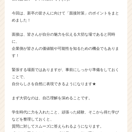
ン】
|
今回は、新卒の皆さんに向けて「面接対策」のポイントをまと
ベ
めました！
ン
チ
面接は、皆さんが自分の魅力を伝える大切な場であると同時
ャ
に、
ー・
企業側が皆さんの価値観や可能性を知るための機会でもありま
成
長
す！
企
業
緊張する場面ではありますが、事前にしっかり準備をしておく
か
ことで、
ら
自分らしさを自然に表現できるようになります★
ス
カ
まず大切なのは、自己理解を深めることです。
ウ
ト
が
学生時代に力を入れたこと、頑張った経験、そこから得た学び
届
などを整理しておくと、
く
質問に対してスムーズに答えられるようになります。
就