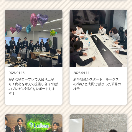
2026.04.15
2026.04.14
好きな物ロープレで大盛り上が
新卒研修がスタート！ルークス
り！商材を考えて提案し合う“白熱
の“学びと成長”が詰まった研修の
のプレゼン対決”をレポートしま
様子
す！