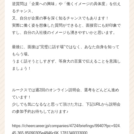
逆質問は「企業への興味」や「働くイメージの具体度」を伝え
るチャンス、
又、自分が企業の事を深く知るチャンスでもあります！
実際に働く姿を想像した質問ができると、面接官にも好印象で
すし、自分の入社後のイメージも湧きやすいかと思います。
最後に、面接は“完璧に話す場”ではなく、あなた自身を知って
もらう場。
うまく話そうとしすぎず、等身大の言葉で伝えることを意識し
ましょう！
ルークスでは週2回のオンライン説明会、選考をどんどん進め
ています！
少しでも気になるなと思って頂けた方は、下記URLから説明会
の参加予約お待ちしております♪
https://cheercareer.jp/companies/4724/briefings/9940?fpc=924.
45.365.85090305e4846c6K.1781349333000