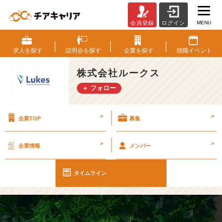
MENU
会員登録
ログイン
「新
卒
の
求人を
探す
説明会を
探す
企業を
探す
就職
イベント
皆
さ
株式会社ルークス
ん
＋ フォロー
へ。
面
接
>
>
企業TOP
募集
で“自
分
ら
>
>
企業情報
メンバー
し
さ”を
伝
タイムライン
え
る
た
め