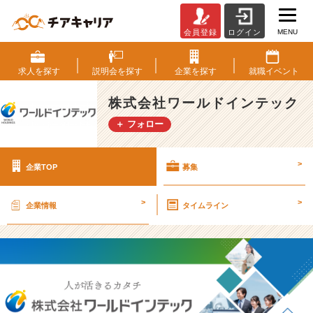
MENU
会員登録
ログイン
株
式
会
求人を
探す
説明会を
探す
企業を
探す
就職
イベント
社
ワ
株式会社ワールドインテック
ー
＋ フォロー
ル
ド
イ
>
企業TOP
募集
ン
テ
ッ
>
>
企業情報
タイムライン
ク
の
採
用/
求
人
-