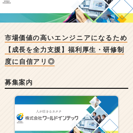
市
場
価
値
の
高
市場価値の高いエンジニアになるため
い
エ
【成長を全力支援】福利厚生・研修制
ン
ジ
度に自信アリ◎
ニ
ア
に
募集案内
な
る
た
め
【成
長
を
全
力