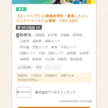
支
新卒
援】
福
【エンジニア】11期連続増収！徹底したエン
利
ジニアファーストな環境 /TEC-2027
厚
WEB面談 OK
生・
勤務地：
研
青森県、
岩手県、
宮城県、
秋田県、
修
山形県、
福島県、
関東エリア、
制
甲信越・北陸エリア、
東海・中部エリア、
度
近畿エリア、
中国・四国エリア、
福岡県、
佐賀県、
に
長崎県、
熊本県、
大分県、
宮崎県、
鹿児島県
自
信
設計開発職
開発
エンジニア
ア
リ
私服OK
土日休み
未経験OK
残業少なめ
初任給20万円以上
◎
|
ベ
株式会社ワールドインテック
ン
チ
2026年08月06日 16:50 更新
ャ