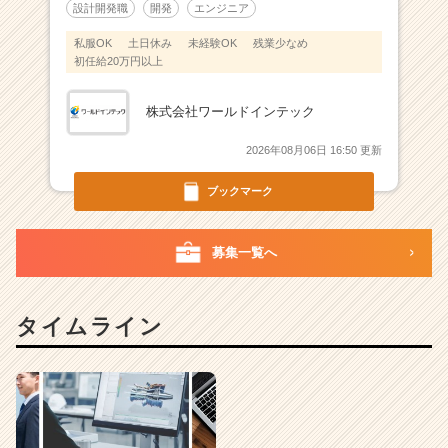
キ
設計開発職
開発
エンジニア
ャ
私服OK
土日休み
未経験OK
残業少なめ
リ
初任給20万円以上
ア
（C
h
株式会社ワールドインテック
e
2026年08月06日 16:50 更新
e
r
ブックマーク
C
a
r
募集一覧へ
e
e
r）
タイムライン