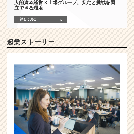
人的資本経営 × 上場グループ。安定と挑戦を両
成
立できる環境
長・
人
詳しく見る
的
資
本
起業ストーリー
経
営
コ
ン
サ
ル
テ
ィ
ン
グ
で、
日
本
企
業