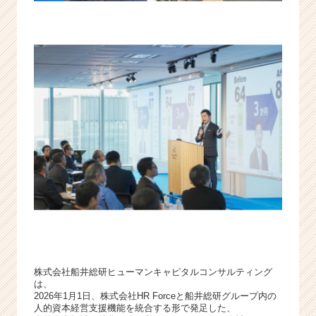
の
経
営
を
リ
ー
ド
す
る
|
ベ
ン
チ
ャ
ー・
成
長
企
株式会社船井総研ヒューマンキャピタルコンサルティング
業
は、
か
2026年1月1日、株式会社HR Forceと船井総研グループ内の
ら
人的資本経営支援機能を統合する形で発足した、