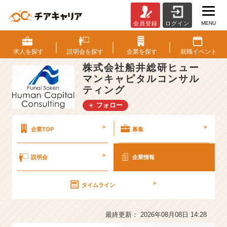
MENU
会員登録
ログイン
株
式
会
求人を
探す
説明会を
探す
企業を
探す
就職
イベント
社
株式会社船井総研ヒュー
船
マンキャピタルコンサル
井
ティング
総
研
＋ フォロー
ヒ
ュ
>
>
企業TOP
募集
ー
マ
ン
>
説明会
企業情報
キ
ャ
>
タイムライン
ピ
タ
ル
最終更新： 2026年08月08日 14:28
コ