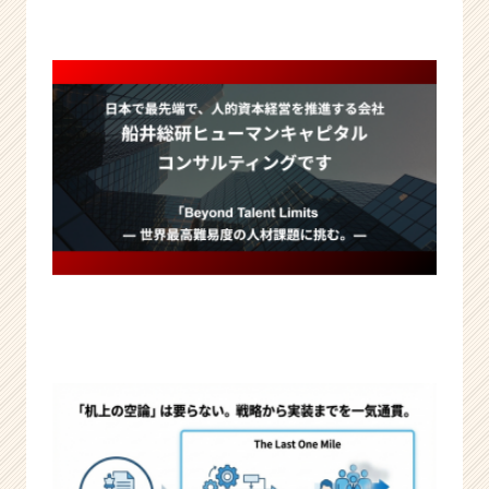
r
C
a
r
e
e
r）