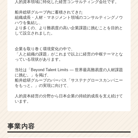
ス
人的資本領域に特化した経営コンサルティング会社です。
カ
船井総研グループ内に蓄積されてきた
ウ
組織成長・人材・マネジメント領域のコンサルティングノウ
ト
ハウを集結し、
が
より多くの、より難易度の高い企業課題に挑むことを目的と
して設立されました。
届
く
就
企業を取り巻く環境変化の中で、
活
「人と組織の課題」がこれまで以上に経営の中枢テーマとな
っている現状があります。
サ
イ
当社は「Beyond Talent Limits ― 世界最高難易度の人材課題
ト
に挑む。」を掲げ、
チ
船井総研グループのパーパス「サステナグロースカンパニー
ア
をもっと。」の実現に向けて、
キ
人的資本経営の分野から日本企業の持続的成長を支え続けて
ャ
います。
リ
ア
（C
h
事業内容
e
e