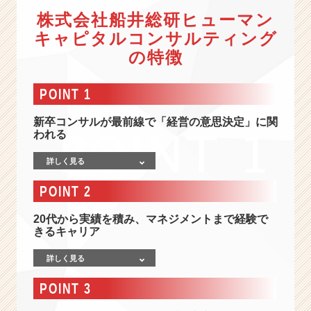
ン
株式会社船井総研ヒューマン
サ
ル
キャピタルコンサルティング
テ
の特徴
ィ
ン
グ
POINT 1
の
会
新卒コンサルが最前線で「経営の意思決定」に関
われる
社
情
詳しく見る
報
-
POINT 2
【経
営
20代から実績を積み、マネジメントまで経験で
者
きるキャリア
コ
ン
詳しく見る
サ
ル】
POINT 3
組
織