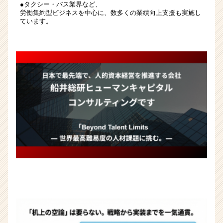
●タクシー・バス業界など、
ベ
労働集約型ビジネスを中心に、数多くの業績向上支援も実施し
ン
ています。
チ
ャ
ー・
成
長
企
業
か
ら
ス
カ
ウ
ト
が
届
く
就
活
サ