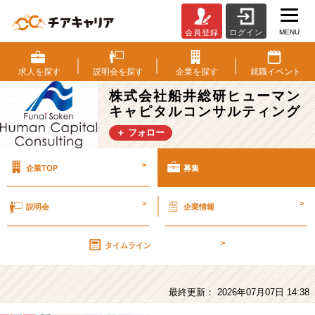
MENU
会員登録
ログイン
株
式
会
求人を
探す
説明会を
探す
企業を
探す
就職
イベント
社
株式会社船井総研ヒューマン
船
キャピタルコンサルティング
井
総
＋ フォロー
研
ヒ
>
企業TOP
募集
ュ
ー
マ
>
>
説明会
企業情報
ン
キ
>
ャ
タイムライン
ピ
タ
ル
最終更新： 2026年07月07日 14:38
コ