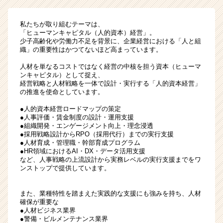
職
｜
私たちが取り組むテーマは、
人
「ヒューマンキャピタル（人的資本）経営」。
的
少子高齢化や労働力不足を背景に、企業経営における「人と組
織」の重要性はかつてないほど高まっています。
資
本
人材を単なるコストではなく経営の中核を担う資本（ヒューマ
経
ンキャピタル）として捉え、
営
経営戦略と人材戦略を一体で設計・実行する「人的資本経営」
の推進を使命としています。
か
ら
●人的資本経営ロードマップの策定
企
●人事評価・賃金制度の設計・運用支援
業
●組織開発・エンゲージメント向上・理念浸透
●採用戦略設計からRPO（採用代行）までの実行支援
変
●人材育成・管理職・幹部育成プログラム
革
●HR領域におけるAI・DX・データ活用支援
を
など、人事戦略の上流設計から実務レベルの実行支援までをワ
リ
ンストップで提供しています。
ー
ド
また、業種特性を踏まえた実践的な支援にも強みを持ち、人材
す
確保が重要な
る
●人材ビジネス業界
|
●警備・ビルメンテナンス業界