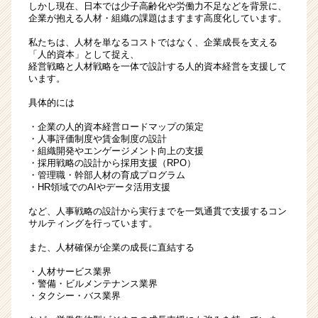
しかし現在、日本では少子高齢化や労働力不足などを背景に、
企業が抱える人材・組織の課題はますます高度化しています。
私たちは、人材を単なるコストではなく、企業成長を支える
「人的資本」として捉え、
経営戦略と人材戦略を一体で設計する人的資本経営を支援して
います。
具体的には
・企業の人的資本経営ロードマップの策定
・人事評価制度や賃金制度の設計
・組織開発やエンゲージメント向上の支援
・採用戦略の設計から採用支援（RPO）
・管理職・幹部人材の育成プログラム
・HR領域でのAIやデータ活用支援
など、人事戦略の設計から実行までを一気通貫で支援するコン
サルティングを行っています。
また、人材確保が企業の成長に直結する
・人材サービス業界
・警備・ビルメンテナンス業界
・タクシー・バス業界