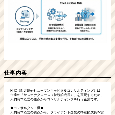
イ
ト
チ
ア
キ
ャ
リ
ア
（CheerCareer）
仕事内容
FHC（船井総研ヒューマンキャピタルコンサルティング）は、
企業の「サステナグロース（持続的成長）」を実現するため、
人的資本経営の観点からコンサルティングを行う企業です。
◆コンサルタント職◆
人的資本経営の視点から、クライアント企業の持続的成長を実