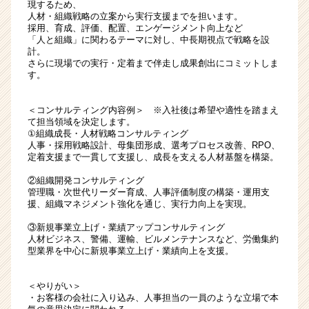
現するため、
人材・組織戦略の立案から実行支援までを担います。
採用、育成、評価、配置、エンゲージメント向上など
「人と組織」に関わるテーマに対し、中長期視点で戦略を設
計。
さらに現場での実行・定着まで伴走し成果創出にコミットしま
す。
＜コンサルティング内容例＞ ※入社後は希望や適性を踏まえ
て担当領域を決定します。
①組織成長・人材戦略コンサルティング
人事・採用戦略設計、母集団形成、選考プロセス改善、RPO、
定着支援まで一貫して支援し、成長を支える人材基盤を構築。
②組織開発コンサルティング
管理職・次世代リーダー育成、人事評価制度の構築・運用支
援、組織マネジメント強化を通じ、実行力向上を実現。
③新規事業立上げ・業績アップコンサルティング
人材ビジネス、警備、運輸、ビルメンテナンスなど、労働集約
型業界を中心に新規事業立上げ・業績向上を支援。
＜やりがい＞
・お客様の会社に入り込み、人事担当の一員のような立場で本