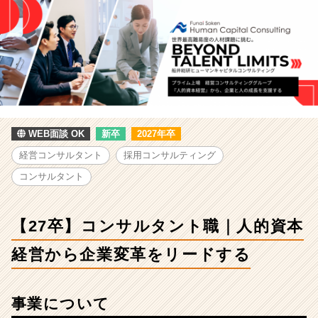
ン
サ
ル
テ
ィ
ン
グ
の
採
WEB面談 OK
新卒
2027年卒
用/
求
経営コンサルタント
採用コンサルティング
人
コンサルタント
-
【27
卒】
【27卒】コンサルタント職｜人的資本
コ
ン
経営から企業変革をリードする
サ
ル
タ
事業について
ン
ト