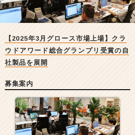
ン
の
採
用/
求
人
【2025年3月グロース市場上場】クラ
-
【2
ウドアワード総合グランプリ受賞の自
0
2
社製品を展開
5
年
3
募集案内
月
グ
ロ
ー
ス
市
場
上
場】