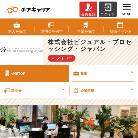
MENU
会員登録
ログイン
株
式
会
求人を
探す
説明会を
探す
企業を
探す
就職
イベント
社
株式会社ビジュアル・プロセ
ビ
ッシング・ジャパン
ジ
ュ
＋ フォロー
ア
ル・
>
企業TOP
募集
プ
ロ
セ
>
>
説明会
企業情報
ッ
シ
ン
グ・
ジ
ャ
パ