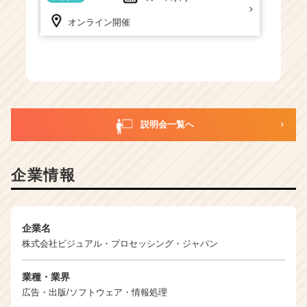
届
く
オンライン開催
就
活
サ
イ
ト
チ
ア
説明会一覧へ
キ
ャ
リ
企業情報
ア
（C
h
e
企業名
e
株式会社ビジュアル・プロセッシング・ジャパン
r
C
業種・業界
a
r
広告・出版/ソフトウェア・情報処理
e