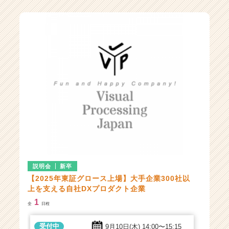
品
を
展
開
|
ベ
ン
チ
ャ
ー・
成
長
企
業
か
説明会
新卒
ら
ス
【2025年東証グロース上場】大手企業300社以
カ
上を支える自社DXプロダクト企業
ウ
1
全
日程
ト
が
受付中
9月10日(木)
14:00〜15:15