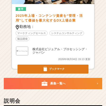
ク
新卒
ラ
ウ
2025年上場・コンテンツ資産を“管理・活
ド
用”して価値を最大化するDX上場企業
ア
勤務地：
ワ
マーケティングセールス
システムコンサルティング
ー
ド
製品開発
総
合
株式会社ビジュアル・プロセッシング・
ジャパン
グ
ラ
2026年08月04日 15:13 更新
ン
プ
ブックマーク
リ
受
募集一覧へ
賞
の
自
社
説明会
製