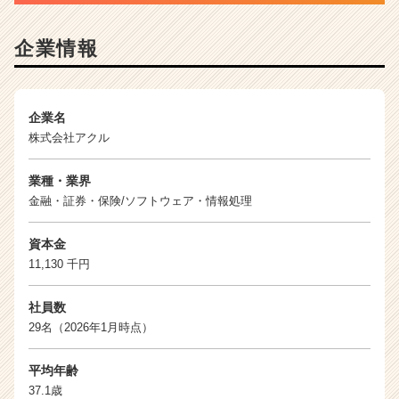
|
ベ
企業情報
ン
チ
ャ
ー・
企業名
成
株式会社アクル
長
企
業
業種・業界
か
金融・証券・保険/ソフトウェア・情報処理
ら
ス
資本金
カ
11,130 千円
ウ
ト
社員数
が
29名（2026年1月時点）
届
く
就
平均年齢
活
37.1歳