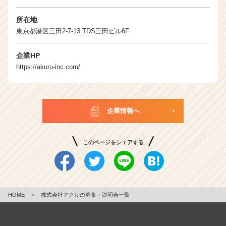
サ
イ
所在地
ト
東京都港区三田2-7-13 TDS三田ビル6F
チ
ア
キ
企業HP
ャ
https://akuru-inc.com/
リ
ア
（C
h
企業情報へ
e
e
r
このページをシェアする
C
a
r
e
e
HOME
＞
株式会社アクルの募集・説明会一覧
r）