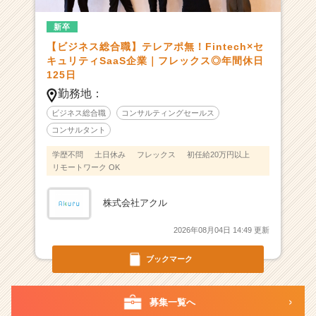
n
新卒
t
e
【ビジネス総合職】テレアポ無！Fintech×セ
c
キュリティSaaS企業｜フレックス◎年間休日
h
125日
×
勤務地：
セ
ビジネス総合職
コンサルティングセールス
キ
コンサルタント
ュ
リ
学歴不問
土日休み
フレックス
初任給20万円以上
テ
リモートワーク OK
ィ
S
株式会社アクル
a
a
2026年08月04日 14:49 更新
S
ベ
ブックマーク
ン
チ
ャ
募集一覧へ
ー