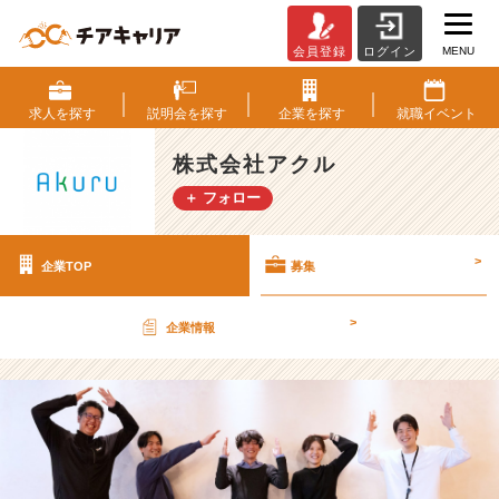
MENU
会員登録
ログイン
株
式
会
求人を
探す
説明会を
探す
企業を
探す
就職
イベント
社
ア
株式会社アクル
ク
＋ フォロー
ル
の
採
>
企業TOP
募集
用/
求
人
>
企業情報
-
業
界
ト
ッ
プ
ク