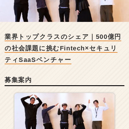
ラ
ス
の
シ
ェ
ア
業界トップクラスのシェア｜500億円
｜
5
の社会課題に挑むFintech×セキュリ
0
0
ティSaaSベンチャー
億
円
の
募集案内
社
会
課
題
に
挑
む
F
i