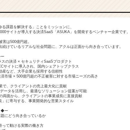
ゆる課題を解決する」ことをミッションに、
5000サイトが導入する決済SaaS「ASUKA」を開発するベンチャー企業です
被害は500億円超。
が出続けているリアルな社会問題に、アクルは正面から向き合っています。
◆ー
スの決済 × セキュリティSaaSプロダクト
上のECサイトに導入され、国内シェアトップクラス
不動産など、大手企業も採用する信頼性
決済市場 × 500億円超の不正被害に対する市場ニーズの高さ
営業で、クライアントの売上最大化に貢献
決済データを活用し、最適なソリューション提案が可能
策の両面から、クライアントの事業成長に直接貢献
長」に寄与する、事業開発的な営業スタイル
 ◆ー
課題にどう向き合っているか
持って動ける実際の働き方