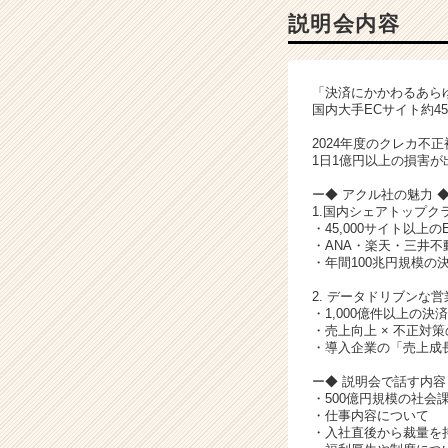
ー・
説明会内容
成
長
企
「決済にかかわるあら
業
国内大手ECサイト約4
か
ら
2024年度のクレカ不正
ス
1日1億円以上の損害
カ
ー◆ アクル社の魅力 
ウ
1.国内シェアトップクラ
ト
・45,000サイト以
が
・ANA・楽天・三井
・年間100兆円規模の
届
く
2. データドリブンな
就
・1,000億件以上の
活
・売上向上 × 不正対
サ
・導入企業の「売上成
イ
ー◆ 説明会で話す内容
ト
・500億円規模の社会
チ
・仕事内容について
ア
・入社直後から裁量を