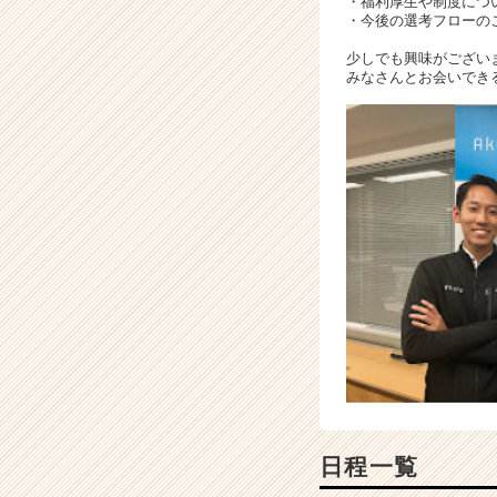
・福利厚生や制度につ
キ
・今後の選考フローの
ャ
リ
少しでも興味がござい
ア
みなさんとお会いでき
（C
h
e
e
r
C
a
r
e
e
r）
日程一覧