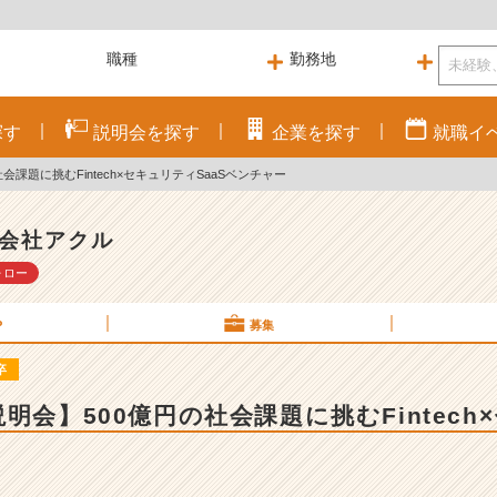
探す
説明会を
探す
企業を
探す
就職
イ
会課題に挑むFintech×セキュリティSaaSベンチャー
会社アクル
ォロー
P
募集
卒
明会】500億円の社会課題に挑むFintech