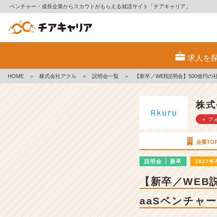
ベンチャー・成長企業からスカウトがもらえる就活サイト「チアキャリア」
株
式
求人を
会
社
HOME
＞
株式会社アクル
＞
説明会一覧
＞
【新卒／WEB説明会】500億円の社
ア
ク
ル
株式
の
＋ フ
説
明
会
企業TO
詳
細
説明会
新卒
2027年
|
【新卒／WEB説
ベ
ン
aaSベンチャー
チ
ャ