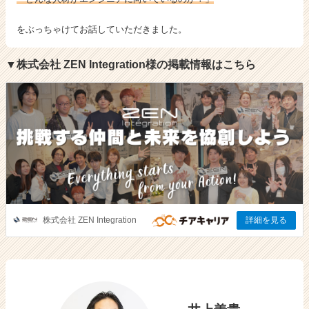
く
べ
をぶっちゃけてお話していただきました。
き
こ
▼株式会社 ZEN Integration様の掲載情報はこちら
と
は？
ぶ
っ
ち
ゃ
け
イ
ン
タ
ビ
ュ
ー！
|
ベ
ン
チ