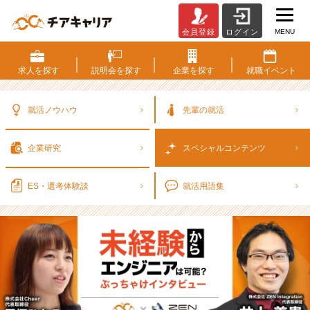
MENU
会員登録
ログイン
【2
3
卒
求人を
探す
説明会を
探す
企業を
探す
就職
イベント
新
卒
1
就活ノウハウ
先輩の就活
期
生
企業研究
スペシャル
コンテンツ
採
用
の
ES・選考
体験談
就活用語集
I
T
ベ
ン
チ
ャ
ー
代