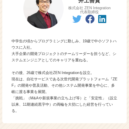
井上善貴
ャ
株式会社 ZEN Integration
ー・
代表取締役
成
長
企
業
か
中学生の頃からプログラミングに勤しみ、19歳で中小ソフトハ
ら
ウスに入社。
ス
大手企業の開発プロジェクトのチームリーダーを担うなど、シ
カ
ステムエンジニアとしてのキャリアを重ねる。
ウ
ト
その後、26歳で株式会社ZEN Integrationを設立。
が
現在は、自社サービスである次世代開発プラットフォーム『ZE
届
F』の開発や普及活動、その他システム開発事業を中心に、多
く
岐に渡る事業を展開。
就
「挑戦」（M&Aや新規事業の立ち上げ等）と「安定性」（設立
活
以来、11期連続黒字中）の両輪を大切にした経営を行ってい
サ
る。
イ
ト
チ