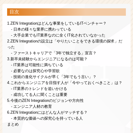
ア
キ
目次
ャ
リ
1.ZEN Integrationはどんな事業をしているITベンチャー？
ア
- 日本の様々な業界に携わっている
（C
- 大手企業でもIT業界なのに全くIT化されていなかった
h
2.ZEN Integrationの設立は「やりたいことをできる環境の探求」だ
e
った
e
- ファーストキャリアで「3年で独立する」宣言？
r
3.新卒未経験からエンジニアになるのは可能？
C
- IT業界は可能性に満ちている
a
- 必要なのは探究心や学習欲
r
- 技術の進化サイクルが早く「3年でもう古い」？
e
4.これからエンジニアを目指す人が「今やっておくべきこと」は？
- IT業界のトレンドを追いかける
e
- 成功してる人に聞くことは重要
r）
5.今後のZEN Integrationのビジョンや方向性
- エンジニア人材の教育
6.ZEN Integrationにはどんな人がマッチする？
- 本質的な価値への探究心を持っている人
まとめ