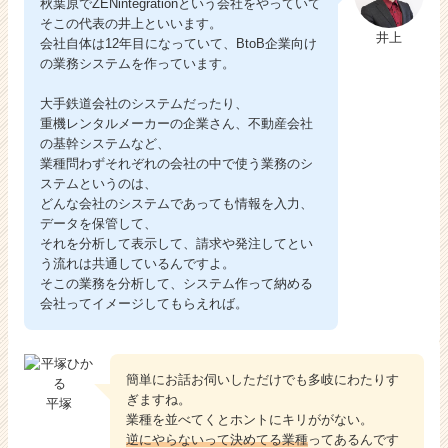
秋葉原でZENintegrationという会社をやっていて
そこの代表の井上といいます。
井上
会社自体は12年目になっていて、BtoB企業向け
の業務システムを作っています。
大手鉄道会社のシステムだったり、
重機レンタルメーカーの企業さん、不動産会社
の基幹システムなど、
業種問わずそれぞれの会社の中で使う業務のシ
ステムというのは、
どんな会社のシステムであっても情報を入力、
データを保管して、
それを分析して表示して、請求や発注してとい
う流れは共通しているんですよ。
そこの業務を分析して、システム作って納める
会社ってイメージしてもらえれば。
簡単にお話お伺いしただけでも多岐にわたりす
ぎますね。
平塚
業種を並べてくとホントにキリががない。
逆にやらないって決めてる業種
ってあるんです