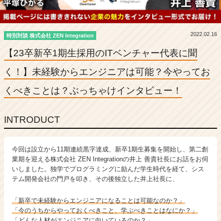
表
に
聞
く！】
2022.02.16
特別対談 株式会社 ZEN Integration
未
【23卒新卒1期生採用のITベンチャー代表に聞
経
験
く！】未経験からエンジニアは可能？今やってお
か
ら
くべきことは？ぶっちゃけインタビュー！
エ
ン
ジ
INTRODUCT
ニ
ア
は
今回は設立から11期連続黒字達成、新卒1期生募集を開始し、第二創
可
業期を迎える株式会社 ZEN Integrationの井上 善貴社長にお話をお伺
能？
いしました。独学でプログラミングに励んだ学生時代を経て、シス
今
テム開発会社の門戸を叩き、その後独立した井上社長に、
や
っ
「新卒で未経験からエンジニアになることは可能なのか？」
て
「今のうちからやっておくべきこと、学ぶべきことはなにか？」
お
「どんな人材がエンジニアに向いているのか？」