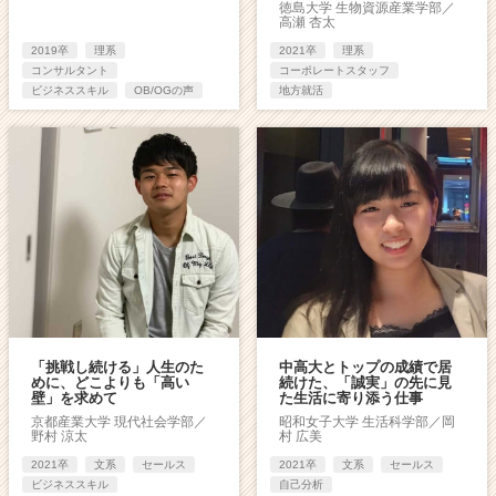
徳島大学 生物資源産業学部／
高瀬 杏太
2019卒
理系
2021卒
理系
コンサルタント
コーポレートスタッフ
ビジネススキル
OB/OGの声
地方就活
「挑戦し続ける」人生のた
中高大とトップの成績で居
めに、どこよりも「高い
続けた、「誠実」の先に見
壁」を求めて
た生活に寄り添う仕事
京都産業大学 現代社会学部／
昭和女子大学 生活科学部／岡
野村 涼太
村 広美
2021卒
文系
セールス
2021卒
文系
セールス
ビジネススキル
自己分析