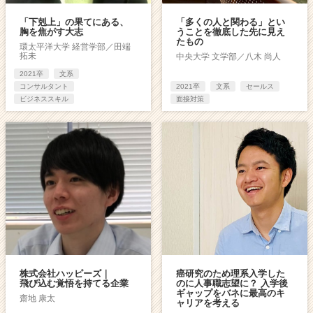
「下剋上」の果てにある、
「多くの人と関わる」とい
胸を焦がす大志
うことを徹底した先に見え
たもの
環太平洋大学 経営学部／田端
拓未
中央大学 文学部／八木 尚人
2021卒
文系
コンサルタント
2021卒
文系
セールス
ビジネススキル
面接対策
株式会社ハッピーズ｜
癌研究のため理系入学した
飛び込む覚悟を持てる企業
のに人事職志望に？ 入学後
ギャップをバネに最高のキ
齋地 康太
ャリアを考える