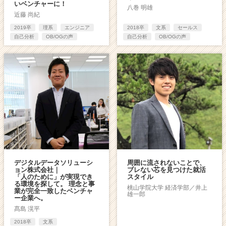
いベンチャーに！
八巻 明雄
近藤 尚紀
2019卒
理系
エンジニア
2018卒
文系
セールス
自己分析
OB/OGの声
自己分析
OB/OGの声
デジタルデータソリューシ
周囲に流されないことで、
ョン株式会社｜
ブレない芯を見つけた就活
「人のために」が実現でき
スタイル
る環境を探して。 理念と事
桃山学院大学 経済学部／井上
業が完全一致したベンチャ
雄一郎
ー企業へ。
髙島 滉平
2018卒
文系