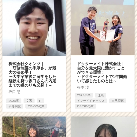
株式会社クオンツ｜
ドクターメイト株式会社｜
「研修制度の手厚さ」が最
自分を最大限に活かすこと
大の決め手！
ができる環境！
〜大学卒業後に留学をした
～ドクターメイトで1年間働
経験を持つ坂口さんの内定
いて感じたものとは～
までの道のりも必見！～
根本 凜
坂口 慧
2023年卒
理系
2024卒
文系
IT
インサイドセールス
自己理解
研修制度
OB/OGの声
OB/OGの声