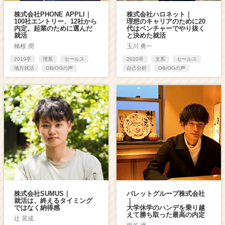
株式会社PHONE APPLI｜
株式会社ハロネット｜
100社エントリー、12社から
理想のキャリアのために20
内定。起業のために選んだ
代はベンチャーでやり抜く
就活
と決めた就活
橋根 潤
玉川 勇一
2019卒
理系
セールス
2020卒
文系
セールス
地方就活
OB/OGの声
自己分析
OB/OGの声
株式会社SUMUS｜
バレットグループ株式会社
就活は、終えるタイミング
｜
ではなく納得感
大学休学のハンデを乗り越
えて勝ち取った最高の内定
辻 晃成