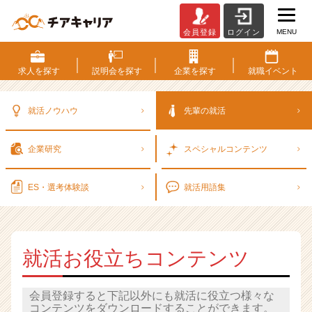
MENU
会員登録
ログイン
先
輩
の
求人を
探す
説明会を
探す
企業を
探す
就職
イベント
就
活
|
就活ノウハウ
先輩の就活
ベ
ン
企業研究
スペシャル
コンテンツ
チ
ャ
ー・
ES・選考
体験談
就活用語集
成
長
企
業
就活お役立ちコンテンツ
か
ら
ス
会員登録すると下記以外にも就活に役立つ様々な
カ
コンテンツをダウンロードすることができます。