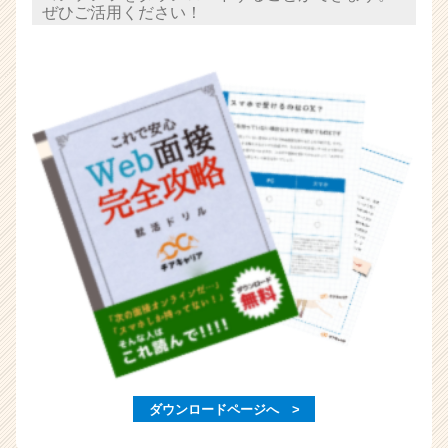
ウ
ぜひご活用ください！
ト
が
届
く
就
活
サ
イ
ト
チ
ア
キ
ャ
リ
ア
（C
h
e
e
ダウンロードページへ >
r
C