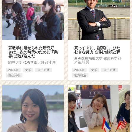
宗教学に魅せられた研究好
真っすぐに、誠実に、ひた
きは、次の時代のためにIT業
むきな努力で掴む信頼と夢
界に飛び込んだ
新潟医療福祉大学 健康科学部
／笹川 翼
駒澤大学 仏教学部／雁部 七星
2021卒
文系
セールス
2021卒
文系
セールス
自己分析
地方就活