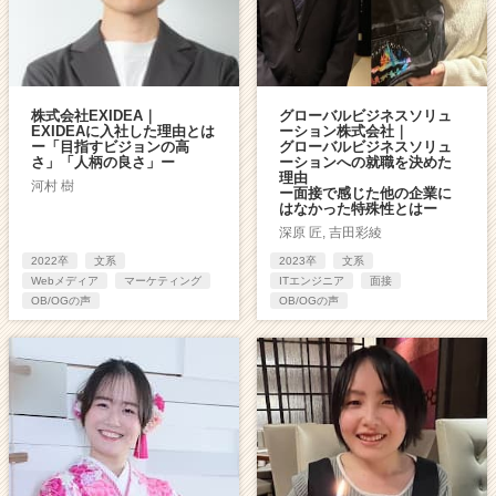
株式会社EXIDEA｜
グローバルビジネスソリュ
EXIDEAに入社した理由とは
ーション株式会社｜
ー「目指すビジョンの高
グローバルビジネスソリュ
さ」「人柄の良さ」ー
ーションへの就職を決めた
理由
河村 樹
ー面接で感じた他の企業に
はなかった特殊性とはー
深原 匠, 吉田彩綾
2022卒
文系
2023卒
文系
Webメディア
マーケティング
ITエンジニア
面接
OB/OGの声
OB/OGの声