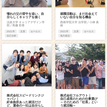
憧れの父の背中を追い、自
就職活動は、まだ出会えて
分らしくキャリアを描く
いない自分を知る機会
法政大学 キャリアデザイン学
西南学院大学 法学部／小林 眞
部／島藤 彩香
綾
2021卒
文系
セールス
2021卒
文系
セールス
自己分析
地方就活
株式会社スピードリンクジ
株式会社フルアウト｜
ャパン｜
自己成長のための仕事選び
紆余曲折あった就活だけ
～そのための「社長」とい
ど、運命の一社は自分らし
う就活軸～