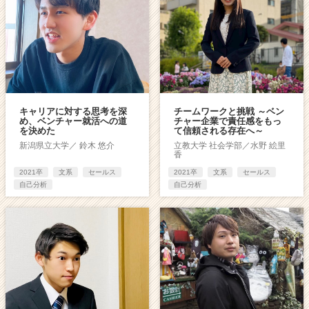
キャリアに対する思考を深
チームワークと挑戦 ～ベン
め、ベンチャー就活への道
チャー企業で責任感をもっ
を決めた
て信頼される存在へ～
新潟県立大学／ 鈴木 悠介
立教大学 社会学部／水野 絵里
香
2021卒
文系
セールス
2021卒
文系
セールス
自己分析
自己分析