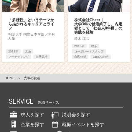
「多様性」というテーマか
株式会社Cheer｜
ら描かれるキャリアとライ
大学3年で就活終了し、内定
フ
者として「社会人0年目」の
実践を経験
明治大学 国際日本学部／岩月
万依
鈴木 瑞己
2018卒
理系
2022卒
文系
コーポレートスタッフ
マーケティング
自己分析
自己分析
OB/OGの声
HOME
＞
先輩の就活
SERVICE
就職サービス
求人を探す
説明会を探す
企業を探す
就職イベントを探す