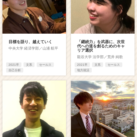
目標を語り、越えていく
「継続力」を武器に、次世
代への道を創るためのキャ
中央大学 経済学部／山浦 航平
リア選択
龍谷大学 法学部／荒井 純歌
2021卒
文系
セールス
2021卒
文系
セールス
自己分析
地方就活