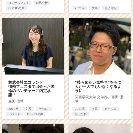
コンサルタント
自己分析
OB/OGの声
2021卒
文系
自己分析
株式会社エコランド｜
“後ろめたい気持ち”をもつ
情熱フェスタで出会った運
人が一人でもいなくなるよ
命のベンチャーに内定承
うに
諾！
関西学院大学 文学部／西田 理
哉
森田 佑希
2018卒
文系
セールス
2021卒
文系
セールス
イベント
OB/OGの声
自己分析