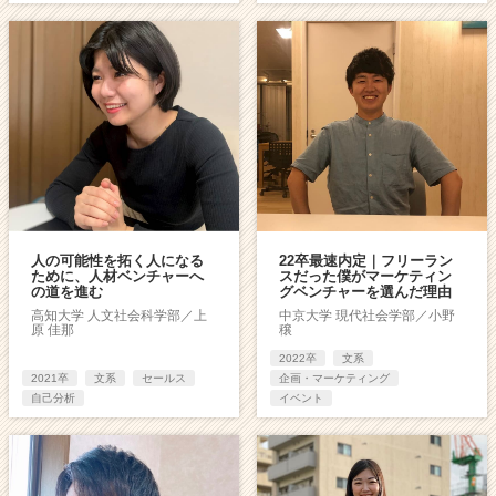
人の可能性を拓く人になる
22卒最速内定｜フリーラン
ために、人材ベンチャーへ
スだった僕がマーケティン
の道を進む
グベンチャーを選んだ理由
高知大学 人文社会科学部／上
中京大学 現代社会学部／小野
原 佳那
穣
2022卒
文系
2021卒
文系
セールス
企画・マーケティング
自己分析
イベント