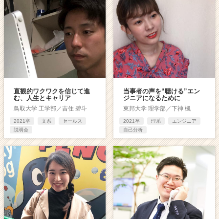
直観的ワクワクを信じて進
当事者の声を“聴ける”エン
む、人生とキャリア
ジニアになるために
鳥取大学 工学部／吉住 碧斗
東邦大学 理学部／下神 楓
2021卒
文系
セールス
2021卒
理系
エンジニア
説明会
自己分析