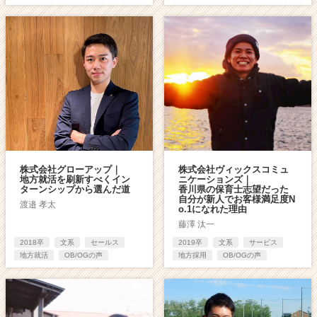
株式会社グローアップ｜
株式会社ヴィックスコミュ
地方就活を刷新すべくイン
ニケーションズ｜
ターンシップから選んだ道
香川県の保育士志望だった
自分が新人でお客様満足度N
渡邉 孝太
o.1になれた理由
藤澤 汰一
2018卒
文系
セールス
2019卒
文系
サービス
地方就活
OB/OGの声
地方採用
OB/OGの声