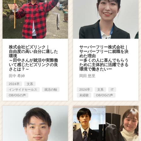
株式会社ビズリンク｜
サーバーフリー株式会社｜
自由度の高い自分に適した
サーバーフリーに就職を決
環境
めた理由
～田中さんが就活や実際働
ー多くの人に喜んでもらう
いて感じたビズリンクの良
ために主体的に活躍できる
さとは？～
環境で働きたいー
田中 希紳
岡田 悠里
2024卒
文系
インサイドセールス
就活の軸
2024卒
文系
IT
OB/OGの声
未経験
OB/OGの声