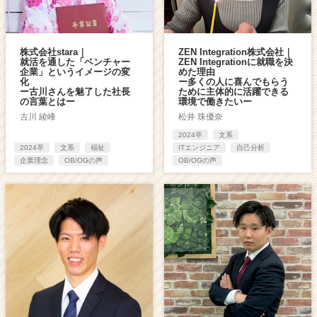
株式会社stara｜
ZEN Integration株式会社｜
就活を通した「ベンチャー
ZEN Integrationに就職を決
企業」というイメージの変
めた理由
化
ー多くの人に喜んでもらう
ー古川さんを魅了した社長
ために主体的に活躍できる
の言葉とはー
環境で働きたいー
古川 綾峰
松井 珠優奈
2024卒
文系
2024卒
文系
福祉
ITエンジニア
自己分析
企業理念
OB/OGの声
OB/OGの声