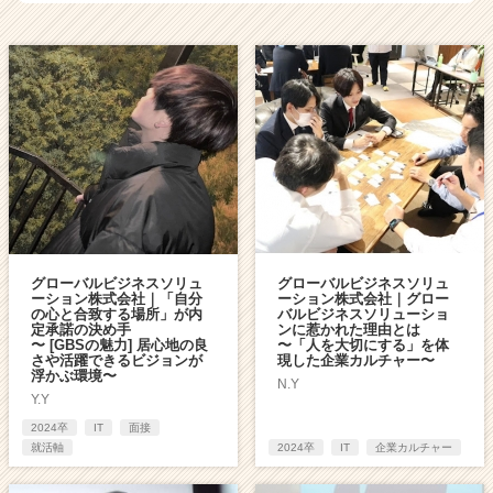
a
r
e
e
r）
グローバルビジネスソリュ
グローバルビジネスソリュ
ーション株式会社｜「自分
ーション株式会社｜グロー
の心と合致する場所」が内
バルビジネスソリューショ
定承諾の決め手
ンに惹かれた理由とは
〜 [GBSの魅力] 居心地の良
〜「人を大切にする」を体
さや活躍できるビジョンが
現した企業カルチャー〜
浮かぶ環境〜
N.Y
Y.Y
2024卒
IT
面接
就活軸
2024卒
IT
企業カルチャー