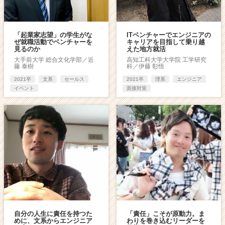
「起業家志望」の学生がな
ITベンチャーでエンジニアの
ぜ就職活動でベンチャーを
キャリアを目指して乗り越
見るのか
えた地方就活
大手前大学 総合文化学部／近
高知工科大学大学院 工学研究
藤 泰樹
科／伊藤 彰悟
2021卒
文系
セールス
2021卒
理系
エンジニア
イベント
面接対策
自分の人生に責任を持つた
「責任」こそが原動力。ま
めに、文系からエンジニア
わりを巻き込むリーダーを