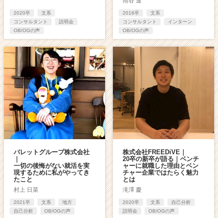
雨谷 遼
2020卒
文系
2018卒
文系
コンサルタント
説明会
コンサルタント
インターン
OB/OGの声
OB/OGの声
バレットグループ株式会社
株式会社FREEDiVE｜
｜
20卒の新卒が語る｜ベンチ
一切の後悔がない就活を実
ャーに就職した理由とベン
現するために私がやってき
チャー企業ではたらく魅力
たこと
とは
村上 日菜
滝澤 慶
2021卒
文系
地方
2020卒
文系
自己分析
自己分析
OB/OGの声
説明会
OB/OGの声