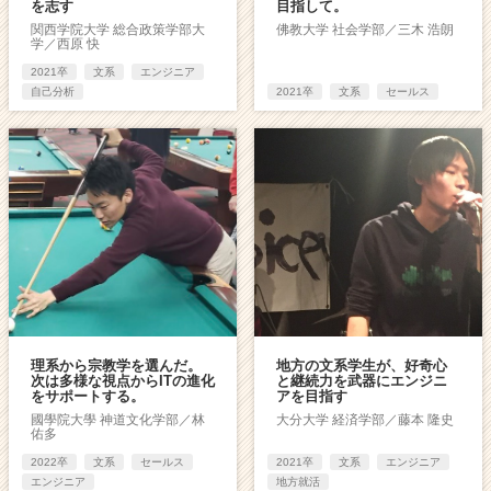
を志す
目指して。
関西学院大学 総合政策学部大
佛教大学 社会学部／三木 浩朗
学／西原 快
2021卒
文系
エンジニア
自己分析
2021卒
文系
セールス
理系から宗教学を選んだ。
地方の文系学生が、好奇心
次は多様な視点からITの進化
と継続力を武器にエンジニ
をサポートする。
アを目指す
國學院大學 神道文化学部／林
大分大学 経済学部／藤本 隆史
佑多
2022卒
文系
セールス
2021卒
文系
エンジニア
エンジニア
地方就活