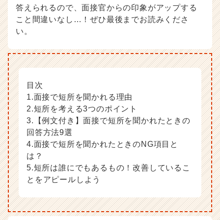
サ
答えられるので、面接官からの印象がアップする
イ
こと間違いなし…！ぜひ最後までお読みくださ
ト
い。
チ
ア
キ
ャ
リ
目次
ア
1.面接で短所を聞かれる理由
（C
2.短所を考える3つのポイント
h
e
3.【例文付き】面接で短所を聞かれたときの
e
回答方法9選
r
4.面接で短所を聞かれたときのNG項目と
C
は？
a
5.短所は誰にでもあるもの！改善しているこ
r
とをアピールしよう
e
e
r）