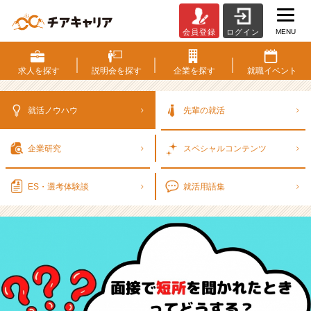
MENU
会員登録
ログイン
【2
8
卒】
求人を
探す
説明会を
探す
企業を
探す
就職
イベント
面
接
で
就活ノウハウ
先輩の就活
短
所
企業研究
スペシャル
コンテンツ
を
聞
か
ES・選考
体験談
就活用語集
れ
た
と
き
の
回
答
方