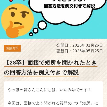
法
を
例
文
付
き
で
解
説
公開日：2026年01月26日
-
面接対策
更新日：2026年05月25日
選
考
対
【28卒】面接で短所を聞かれたとき
策・
の回答方法を例文付きで解説
就
活
ノ
ウ
やっほ〜皆さんこんにちは、いいみゆで〜す！
ハ
ウ
記
今回は、面接でよく聞かれる質問の1つ「短所」に
事