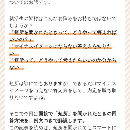
ついてのお話です。
|
ベ
ン
就活生の皆様はこんなお悩みをお持ちではないで
チ
しょうか？
ャ
「短所を聞かれたときって、どうやって答えれば
ー・
いいの？」
成
「マイナスイメージにならない答え方を知りた
長
い」
企
「短所って、どうやって考えたらいいのか分から
業
か
ない」
ら
ス
短所は誰にでもありますが、できるだけマイナス
カ
イメージを与えない答え方をして、内定を勝ち取
ウ
ト
りたいですよね。
が
届
そこで今回は
面接で「短所」を聞かれたときの回
く
答方法を、例文つきで解説します。
就
活
この記事を読めば、短所を聞かれてもスマートに