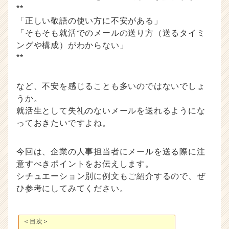
**
ウ
ハ
「正しい敬語の使い方に不安がある」
ウ
「そもそも就活でのメールの送り方（送るタイミ
記
ングや構成）がわからない」
事
**
|
ベ
ン
など、不安を感じることも多いのではないでしょ
チ
うか。
ャ
就活生として失礼のないメールを送れるようにな
ー・
っておきたいですよね。
成
長
企
今回は、企業の人事担当者にメールを送る際に注
業
意すべきポイントをお伝えします。
か
シチュエーション別に例文もご紹介するので、ぜ
ら
ひ参考にしてみてください。
ス
カ
ウ
＜目次＞
ト