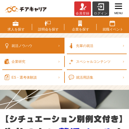
MENU
会員登録
ログイン
【シ
チ
ュ
求人を
探す
説明会を
探す
企業を
探す
就職
イベント
エ
ー
シ
就活ノウハウ
先輩の就活
ョ
ン
企業研究
スペシャル
コンテンツ
別
例
文
ES・選考
体験談
就活用語集
付
き】
失
礼
の
な
い
就