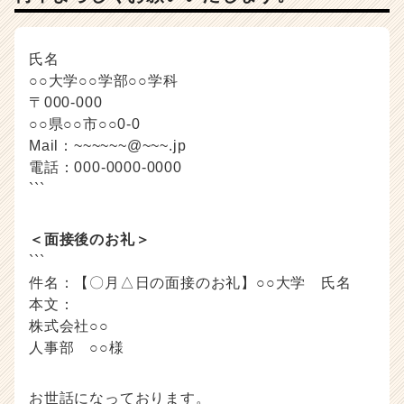
氏名
○○大学○○学部○○学科
〒000-000
○○県○○市○○0-0
Mail：~~~~~~@~~~.jp
電話：000-0000-0000
```
＜面接後のお礼＞
```
件名：【〇月△日の面接のお礼】○○大学 氏名
本文：
株式会社○○
人事部 ○○様
お世話になっております。