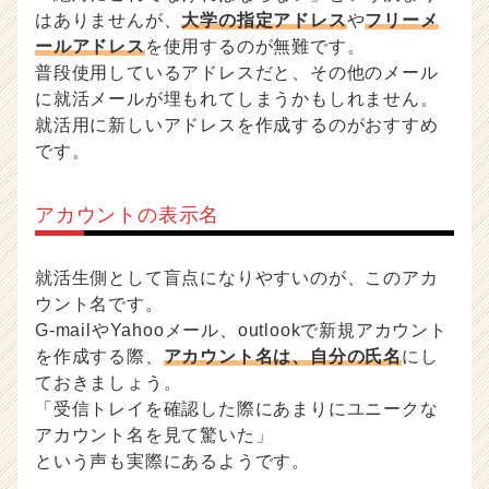
r
はありませんが、
大学の指定アドレス
や
フリーメ
e
ールアドレス
を使用するのが無難です。
e
普段使用しているアドレスだと、その他のメール
r）
に就活メールが埋もれてしまうかもしれません。
就活用に新しいアドレスを作成するのがおすすめ
です。
アカウントの表示名
就活生側として盲点になりやすいのが、このアカ
ウント名です。
G-mailやYahooメール、outlookで新規アカウント
を作成する際、
アカウント名は、自分の氏名
にし
ておきましょう。
「受信トレイを確認した際にあまりにユニークな
アカウント名を見て驚いた」
という声も実際にあるようです。