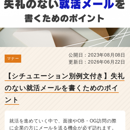
活
メ
ー
ル
を
書
く
た
め
公開日：2023年08月08日
の
マナー
更新日：2026年06月22日
ポ
イ
ン
【シチュエーション別例文付き】失礼
ト
のない就活メールを書くためのポイ
-
選
ント
考
対
策・
就
就活を進めていく中で、面接やOB・OG訪問の際
活
に企業の方にメールを送る機会が必ず訪れます。
ノ