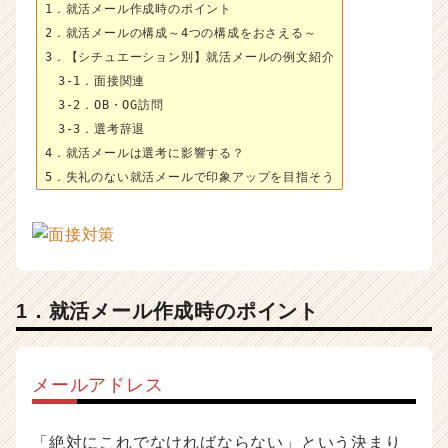
1．就活メール作成時のポイント
が
届
2．就活メールの構成～4つの構成をおさえる～
く
3．【シチュエーション別】就活メールの例文紹介
就
3-1．面接関連
活
3-2．OB・OG訪問
サ
3-3．選考辞退
イ
4．就活メールは選考に影響する？
ト
5．失礼のない就活メールで印象アップを目指そう
チ
ア
キ
ャ
リ
ア
（C
1．就活メール作成時のポイント
h
e
e
メールアドレス
r
C
a
「絶対にこれでなければならない」という決まり