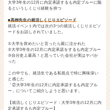
大学3年生の12月に内定承諾するも内定ブルーに陥
ウ
ト
るというしくじり経験を持つ
が
届
■髙栁先生の就活しくじりエピソード
く
就活イベント内では次の3つの就活しくじりエピソ
就
ードをお話しされていました。
活
サ
①大学を辞めたいと言ったら親に泣かれた
イ
ト
②大学3年生の12月に内定承諾をするも内定ブルー
チ
③自分史上最高！と思っていた会社が実はヤバか
ア
った
キ
ャ
この中でも、就活生である私視点で特に興味深い
リ
と感じた
ア
「②大学3年生の12月に内定承諾するも内定ブル
（C
h
ー」についてご紹介しようと思います。
e
e
【就活しくじりエピソード：大学3年生の12月に内
r
定承諾するも内定ブルー】