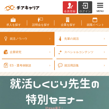
MENU
会員登録
ログイン
納
得
内
求人を
探す
説明会を
探す
企業を
探す
就職
イベント
定
を
目
就活ノウハウ
先輩の就活
指
す
企業研究
スペシャル
コンテンツ
あ
な
た
ES・選考
体験談
就活用語集
へ
～
就
活
し
く
じ
り