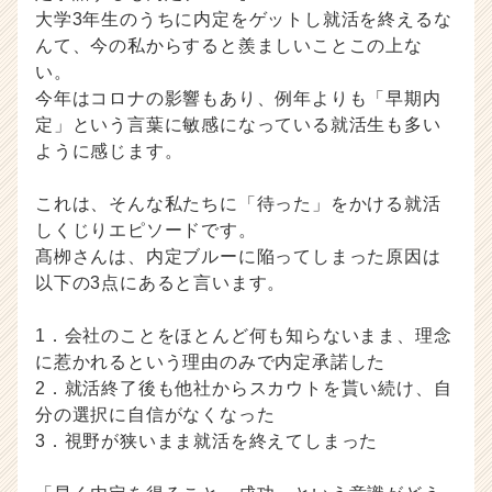
C
大学3年生のうちに内定をゲットし就活を終えるな
a
んて、今の私からすると羨ましいことこの上な
r
い。
e
e
今年はコロナの影響もあり、例年よりも「早期内
r）
定」という言葉に敏感になっている就活生も多い
ように感じます。
これは、そんな私たちに「待った」をかける就活
しくじりエピソードです。
髙栁さんは、内定ブルーに陥ってしまった原因は
以下の3点にあると言います。
1．会社のことをほとんど何も知らないまま、理念
に惹かれるという理由のみで内定承諾した
2．就活終了後も他社からスカウトを貰い続け、自
分の選択に自信がなくなった
3．視野が狭いまま就活を終えてしまった