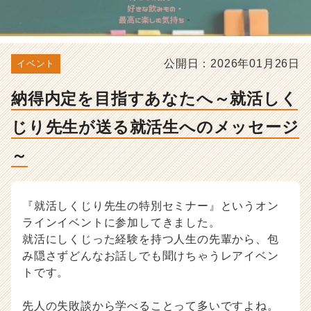
先
生
が
送
る
公開日：2026年01月26日
イベント
就
活
納得内定を目指すあなたへ～就活しく
生
へ
じり先生が送る就活生へのメッセージ
の
メ
～
ッ
セ
ー
『就活しくじり先生の特別セミナー』というオン
ジ
～
ラインイベントに参加してきました。
-
就活にしくじった経験を持つ人生の先輩から、包
選
み隠さずどんなお話しでも聞けちゃうレアイベン
考
トです。
対
策・
先人の失敗談から学べることって多いですよね。
就