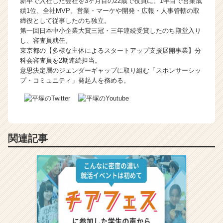
新卒で入社した会社を3ヶ月目の22歳で役員に。1年目で営業成
績1位、全社MVP。営業・マーケや開発・広報・人事管轄の取
締役として従事したのち独立。
第一回日本中小企業大賞三冠・三年連続受賞したのち殿堂入り
し、審査員就任。
東京都の【多様な主体によるスタートアップ支援展開事業】分
科会審査員を2期連続担当。
意思決定層のジェンダーギャップに取り組む「スポンサーシッ
プ・コミュニティ」発起人を務める。
関連記事