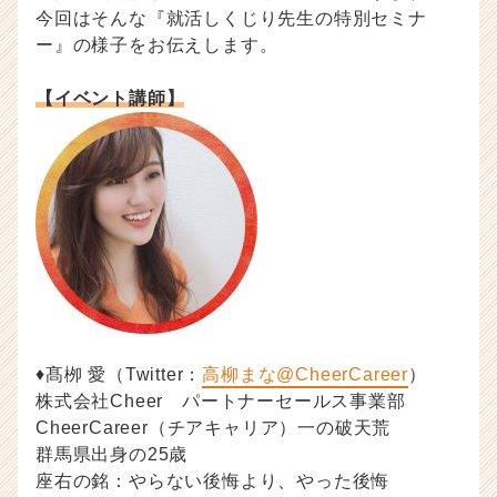
今回はそんな『就活しくじり先生の特別セミナ
活
ノ
ー』の様子をお伝えします。
ウ
ハ
【イベント講師】
ウ
記
事
|
ベ
ン
チ
ャ
ー・
成
長
企
♦髙栁 愛（Twitter：
高柳まな@CheerCareer
）
業
株式会社Cheer パートナーセールス事業部
か
CheerCareer（チアキャリア）一の破天荒
ら
群馬県出身の25歳
ス
座右の銘：やらない後悔より、やった後悔
カ