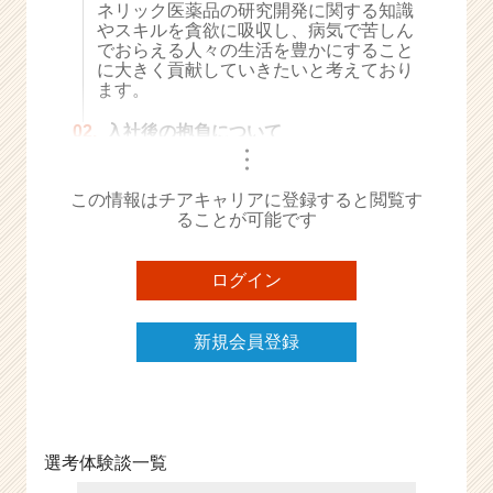
ネリック医薬品の研究開発に関する知識
e
やスキルを貪欲に吸収し、病気で苦しん
e
でおらえる人々の生活を豊かにすること
r
に大きく貢献していきたいと考えており
ます。
C
a
02.
入社後の抱負について
r
・
e
・
・
e
この情報はチアキャリアに登録すると閲覧す
r）
ることが可能です
ログイン
新規会員登録
選考体験談一覧