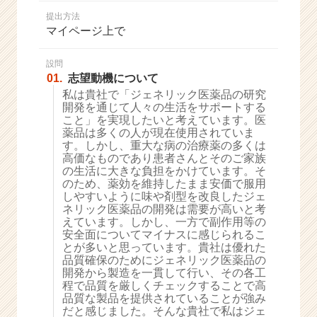
か
提出方法
ら
マイページ上で
ス
カ
ウ
設問
01.
志望動機について
ト
が
私は貴社で「ジェネリック医薬品の研究
開発を通じて人々の生活をサポートする
届
こと」を実現したいと考えています。医
く
薬品は多くの人が現在使用されていま
就
す。しかし、重大な病の治療薬の多くは
活
高価なものであり患者さんとそのご家族
サ
の生活に大きな負担をかけています。そ
イ
のため、薬効を維持したまま安価で服用
しやすいように味や剤型を改良したジェ
ト
ネリック医薬品の開発は需要が高いと考
チ
えています。しかし、一方で副作用等の
ア
安全面についてマイナスに感じられるこ
キ
とが多いと思っています。貴社は優れた
ャ
品質確保のためにジェネリック医薬品の
リ
開発から製造を一貫して行い、その各工
程で品質を厳しくチェックすることで高
ア
品質な製品を提供されていることが強み
（C
だと感じました。そんな貴社で私はジェ
h