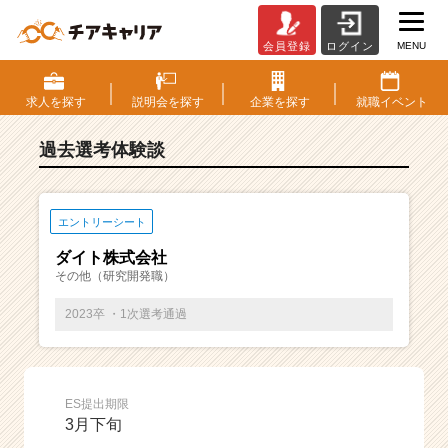
MENU
会員登録
ログイン
E
S・
選
求人を
探す
説明会を
探す
企業を
探す
就職
イベント
考
体
過去選考体験談
験
談
一
覧
エントリーシート
|
ダイト株式会社
ベ
その他（研究開発職）
ン
チ
2023卒 ・1次選考通過
ャ
ー・
成
長
ES提出期限
企
3月下旬
業