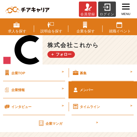
MENU
会員登録
ログイン
ベ
ン
チ
求人を
探す
説明会を
探す
企業を
探す
就職
イベント
ャ
ー・
株式会社これから
成
＋ フォロー
長
企
業
>
>
企業TOP
募集
か
ら
ス
>
企業情報
メンバー
カ
ウ
>
>
ト
インタビュー
タイムライン
が
届
>
企業マンガ
く
就