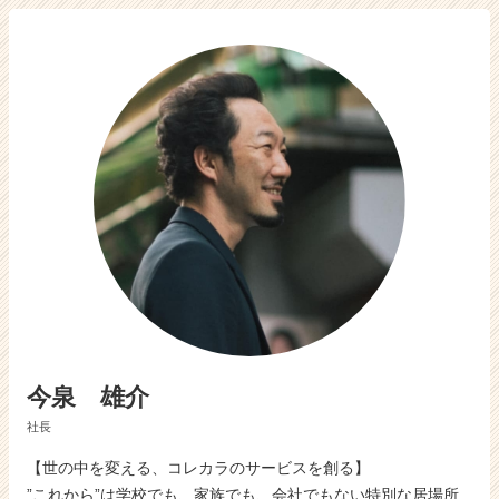
活
サ
イ
ト
チ
ア
キ
ャ
リ
ア
（C
h
e
e
r
C
a
今泉 雄介
r
e
社長
e
【世の中を変える、コレカラのサービスを創る】
r）
”これから”は学校でも、家族でも、会社でもない特別な居場所