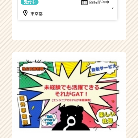
受付中
随時開催中
ト
チ
東京都
ア
キ
ャ
リ
ア
（C
h
e
e
r
C
a
r
e
e
r）