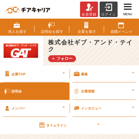
MENU
会員登録
ログイン
株
式
会
求人を
探す
説明会を
探す
企業を
探す
就職
イベント
社
株式会社ギブ・アンド・テイ
ギ
ク
ブ・
ア
＋ フォロー
ン
ド・
>
>
企業TOP
募集
テ
イ
ク
>
説明会
企業情報
の
説
>
>
明
メンバー
インタビュー
会
一
>
タイムライン
覧
|