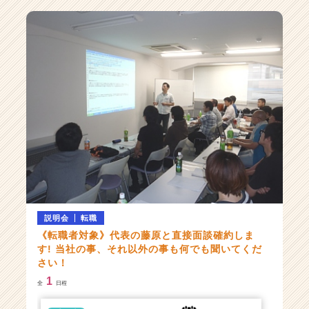
ベ
ン
チ
ャ
ー・
成
長
企
業
か
ら
ス
カ
ウ
ト
説明会
転職
が
届
《転職者対象》代表の藤原と直接面談確約しま
す! 当社の事、それ以外の事も何でも聞いてくだ
く
さい！
就
活
1
全
日程
サ
イ