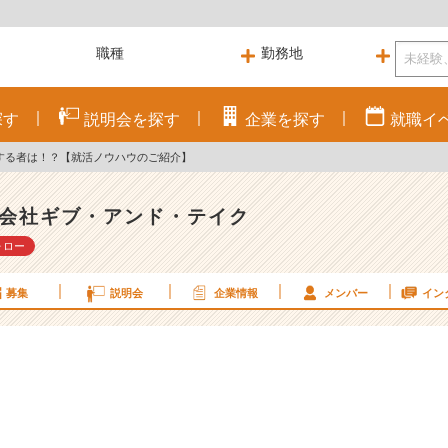
探す
説明会を
探す
企業を
探す
就職
イ
する者は！？【就活ノウハウのご紹介】
会社ギブ・アンド・テイク
ォロー
募集
説明会
企業情報
メンバー
イン