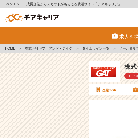
ベンチャー・成長企業からスカウトがもらえる就活サイト「チアキャリア」
メ
ー
求人を
ル
を
HOME
＞
株式会社ギブ・アンド・テイク
＞
タイムライン一覧
＞
メールを制
制
す
る
株式
者
＋ フ
は！？
【就
活
企業TOP
ノ
ウ
ハ
ウ
の
ご
紹