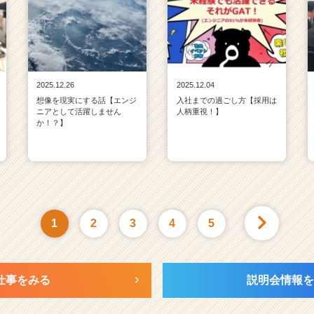
2025.12.26
2025.12.04
想像を現実にする話【エンジ
入社までの過ごし方【採用は
ニアとして活躍しません
人柄重視！】
か！？】
1
2
3
4
5
仕事をみる
説明会情報を