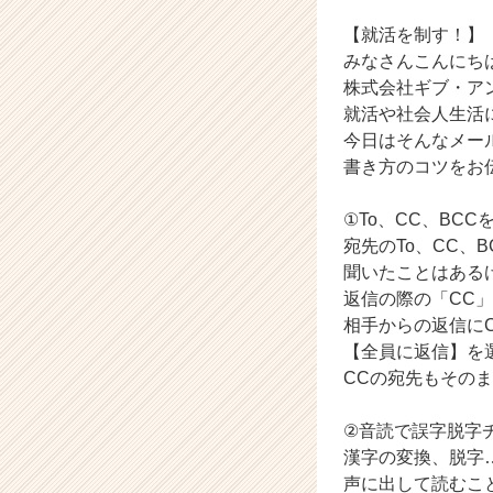
ベ
ン
【就活を制す！】
チ
みなさんこんにち
ャ
株式会社ギブ・アン
ー・
就活や社会人生活
成
今日はそんなメー
長
書き方のコツをお
企
業
か
①To、CC、BC
ら
宛先のTo、CC、B
ス
聞いたことはある
カ
返信の際の「CC
ウ
相手からの返信に
ト
【全員に返信】を
が
届
CCの宛先もその
く
就
②音読で誤字脱字
活
漢字の変換、脱字
サ
声に出して読むこ
イ