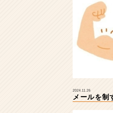
介】
【株
式
会
社
ギ
ブ・
ア
ン
ド・
テ
イ
ク
の
タ
イ
ム
2024.11.26
ラ
メールを制
イ
ン】
|