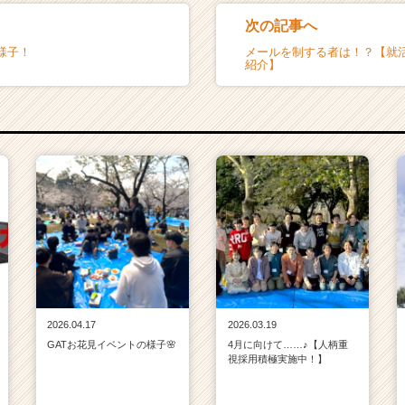
次の記事へ
様子！
メールを制する者は！？【就
紹介】
2026.04.17
2026.03.19
GATお花見イベントの様子🌸
4月に向けて……♪【人柄重
視採用積極実施中！】