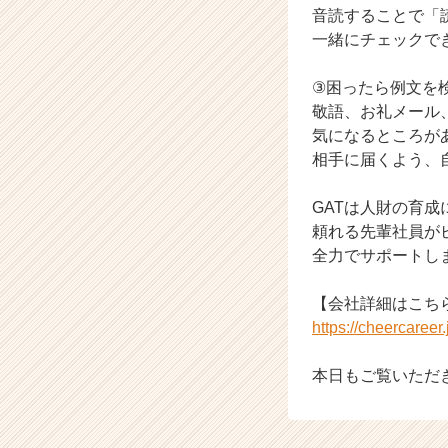
音読することで「
ト
一緒にチェックで
チ
ア
キ
③困ったら例文を
ャ
敬語、お礼メール
リ
気になるところが
ア
相手に届くよう、
（C
h
GATは人財の育
e
e
頼れる先輩社員が
r
全力でサポートし
C
a
【会社詳細はこち
r
https://cheercaree
e
e
本日もご覧いただ
r）