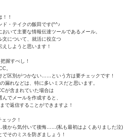
は！！
ド・テイクの飯田です(^^♪
において主要な情報伝達ツールであるメール。
ル文について、就活に役立つ
伝えしようと思います！
Cを把握すべし！
CC。
けど区別がつかない……という方は要チェックです！
」の漏れなどは、特に多いミスだと思います。
CCが含まれていた場合は
選んでメールを作成すると、
ままで返信することができますよ！
チェック！
…後から気付いて後悔……(私も最初はよくありました泣)
とでそのミスを防ぎましょう！