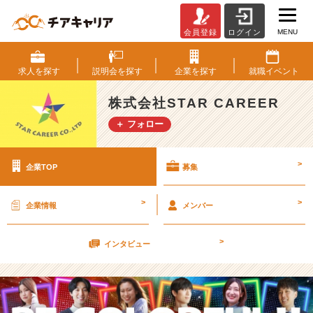
MENU
会員登録
ログイン
株
式
会
求人を
探す
説明会を
探す
企業を
探す
就職
イベント
社
S
株式会社STAR CAREER
T
＋ フォロー
A
R
C
>
企業TOP
募集
A
R
E
>
>
企業情報
メンバー
E
R
>
の
インタビュー
採
用/
求
人