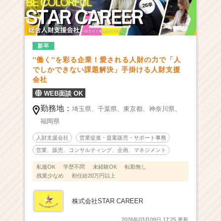
よ
う
★
コ
新卒
ン
''働く''を彩る企業！愛される人財の力で「人
サ
でしかできない課題解決」手掛ける人財支援
ル/
会社
マ
ネ
WEB面談 OK
ジ
勤務地：
埼玉県、
千葉県、
東京都、
神奈川県、
メ
福岡県
ン
ト
人財支援会社
営業促進・提案販売・サポート事務
等
営業、販売、コンサルティング、企画、マネジメント
で
活
私服OK
学歴不問
未経験OK
転勤無し
躍
残業少なめ
初任給20万円以上
中
の
株式会社STAR CAREER
先
輩
2026年03月09日 17:25 更新