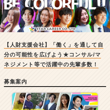
-
【人
財
支
援
会
社】
「働
く」
【人財支援会社】「働く」を通して自
を
通
分の可能性を広げよう★コンサル/マ
し
て
ネジメント等で活躍中の先輩多数！
自
分
の
募集案内
可
能
性
を
広
げ