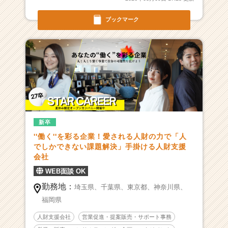
多
数！
ブックマーク
|
ベ
ン
チ
ャ
ー・
成
長
企
新卒
業
か
''働く''を彩る企業！愛される人財の力で「人
ら
でしかできない課題解決」手掛ける人財支援
ス
会社
カ
WEB面談 OK
ウ
勤務地：
埼玉県、
千葉県、
東京都、
神奈川県、
ト
が
福岡県
届
人財支援会社
営業促進・提案販売・サポート事務
く