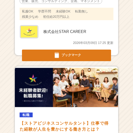
就
営業、販売、コンサルティング、企画、マネジメント
活
私服OK
学歴不問
未経験OK
転勤無し
サ
残業少なめ
初任給20万円以上
イ
ト
株式会社STAR CAREER
チ
ア
2026年03月09日 17:25 更新
キ
ャ
ブックマーク
リ
ア
（C
h
e
e
r
C
a
r
転職
e
【ストアビジネスコンサルタント】仕事で得
e
た経験が人生を豊かにする働き方とは？
r）