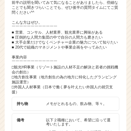
前半の説明を聞いてみて気になることがありましたら、些細な
ことでも聞きづらいことでも、ぜひ後半の質問タイムにてご質
問ください^^
こんな方はぜひ。
￣￣￣￣￣￣￣￣￣￣￣￣
■ 営業、コンサル、人材業界、観光業界に興味がある
■ 圧倒的な人間力集団の中で自分の人間力も磨きたい
■ 大手企業だけでなくベンチャー企業の魅力について知りたい
■ 20代で組織のマネジメントや事業企画をやってみたい
事業内容
￣￣￣￣￣￣￣￣￣￣￣￣
□観光HR事業（リゾート施設の人材不足の解決と若者の挑戦機
会の創出）
□地方創生事業（地方創生の為の地方に特化したグランピング
施設運営）
□外国人人材事業（日本で働く夢を叶えたい外国人の就労支
援）
持ち物
メモがとれるもの、飲み物、等々。
備考
以下２職種において、希望に沿って選
考いたします。