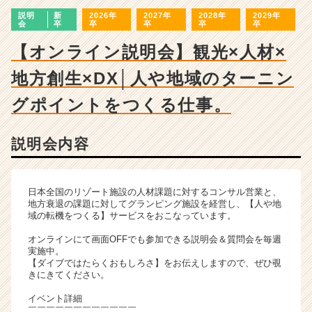
ン
説明
新
2026年
2027年
2028年
2029年
チ
会
卒
卒
卒
卒
卒
ャ
ー・
【オンライン説明会】観光×人材×
成
地方創生×DX│人や地域のターニン
長
企
グポイントをつくる仕事。
業
か
ら
説明会内容
ス
カ
ウ
日本全国のリゾート施設の人材課題に対するコンサル営業と、
ト
地方衰退の課題に対してグランピング施設を経営し、【人や地
が
域の転機をつくる】サービスをおこなっています。
届
く
オンラインにて画面OFFでも参加できる説明会＆質問会を毎週
実施中。
就
【ダイブではたらくおもしろさ】をお伝えしますので、ぜひ覗
活
きにきてください。
サ
イ
イベント詳細
￣￣￣￣￣￣￣￣￣￣￣￣
ト