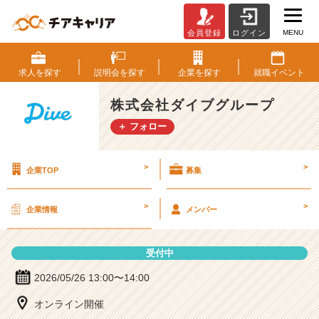
MENU
会員登録
ログイン
株
式
会
求人を
探す
説明会を
探す
企業を
探す
就職
イベント
社
ダ
株式会社ダイブグループ
イ
＋ フォロー
ブ
グ
ル
>
>
企業TOP
募集
ー
プ
の
>
>
企業情報
メンバー
説
明
会
受付中
詳
細
2026/05/26 13:00〜14:00
|
オンライン開催
ベ