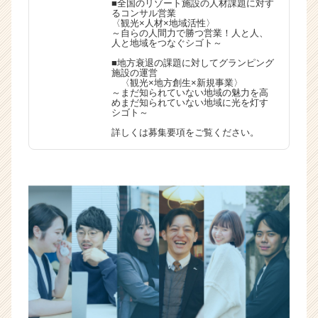
■全国のリゾート施設の人材課題に対す
るコンサル営業
〈観光×人材×地域活性〉
～自らの人間力で勝つ営業！人と人、
人と地域をつなぐシゴト～
■地方衰退の課題に対してグランピング
施設の運営
〈観光×地方創生×新規事業〉
～まだ知られていない地域の魅力を高
めまだ知られていない地域に光を灯す
シゴト～
詳しくは募集要項をご覧ください。