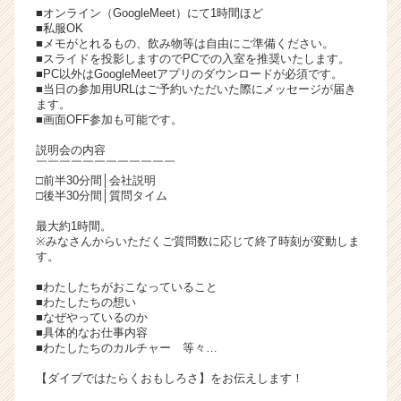
■オンライン（GoogleMeet）にて1時間ほど
チ
■私服OK
ア
■メモがとれるもの、飲み物等は自由にご準備ください。
キ
■スライドを投影しますのでPCでの入室を推奨いたします。
ャ
■PC以外はGoogleMeetアプリのダウンロードが必須です。
■当日の参加用URLはご予約いただいた際にメッセージが届き
リ
ます。
ア
■画面OFF参加も可能です。
（C
h
説明会の内容
￣￣￣￣￣￣￣￣￣￣￣￣
e
□前半30分間│会社説明
e
□後半30分間│質問タイム
r
C
最大約1時間。
※みなさんからいただくご質問数に応じて終了時刻が変動しま
a
す。
r
e
■わたしたちがおこなっていること
e
■わたしたちの想い
■なぜやっているのか
r）
■具体的なお仕事内容
■わたしたちのカルチャー 等々…
【ダイブではたらくおもしろさ】をお伝えします！