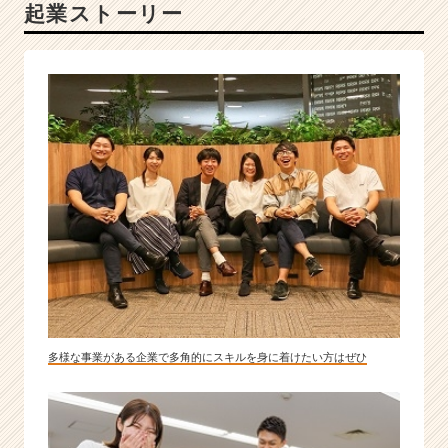
起業ストーリー
ル
営
業
と、
地
方
創
生
グ
ラ
ン
ピ
ン
グ
施
設
運
多様な事業がある企業で多角的にスキルを身に着けたい方はぜひ
営
を
募
集！