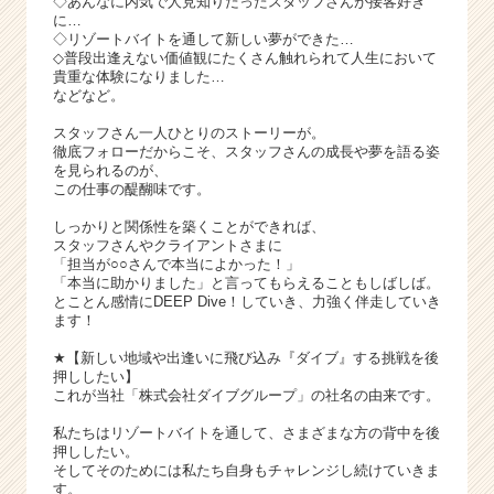
◇あんなに内気で人見知りだったスタッフさんが接客好き
に…
◇リゾートバイトを通して新しい夢ができた…
◇普段出逢えない価値観にたくさん触れられて人生において
貴重な体験になりました…
などなど。
スタッフさん一人ひとりのストーリーが。
徹底フォローだからこそ、スタッフさんの成長や夢を語る姿
を見られるのが、
この仕事の醍醐味です。
しっかりと関係性を築くことができれば、
スタッフさんやクライアントさまに
「担当が○○さんで本当によかった！」
「本当に助かりました」と言ってもらえることもしばしば。
とことん感情にDEEP Dive！していき、力強く伴走していき
ます！
★【新しい地域や出逢いに飛び込み『ダイブ』する挑戦を後
押ししたい】
これが当社「株式会社ダイブグループ」の社名の由来です。
私たちはリゾートバイトを通して、さまざまな方の背中を後
押ししたい。
そしてそのためには私たち自身もチャレンジし続けていきま
す。