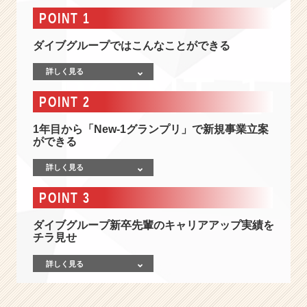
場
POINT 1
ベ
ン
ダイブグループではこんなことができる
チ
ャ
詳しく見る
ー！
★
POINT 2
日
本
1年目から「New-1グランプリ」で新規事業立案
全
ができる
国
の
詳しく見る
観
光
POINT 3
地
へ
ダイブグループ新卒先輩のキャリアアップ実績を
の
チラ見せ
人
材
詳しく見る
コ
ン
サ