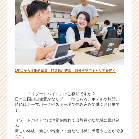
|
ベ
ン
チ
ャ
ー・
成
長
企
業
か
1年目から圧倒的裁量、打席数が豊富！自分次第でキャリアを描く
ら
ス
カ
・・・「リゾートバイト」はご存知ですか？
ウ
日本全国の自然豊かなリゾート地にある、ホテルや旅館、
ト
時にはテーマパークやスキー場で住み込みで働くお仕事で
が
す。
届
リゾートバイトでは地元を離れて自然豊かな地域に飛び込
く
み、
就
新しい体験・新しい出逢い・新たな目標に出逢うことができ
活
ます。