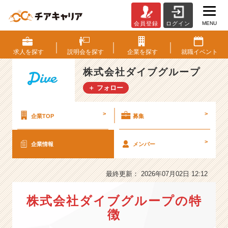
MENU
会員登録
ログイン
株
式
会
求人を
探す
説明会を
探す
企業を
探す
就職
イベント
社
ダ
株式会社ダイブグループ
イ
＋ フォロー
ブ
グ
ル
>
>
企業TOP
募集
ー
プ
>
企業情報
メンバー
の
会
社
最終更新： 2026年07月02日 12:12
情
報
株式会社ダイブグループの特
-
★
徴
上