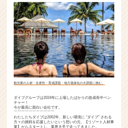
観光業の人材・生産性・育成課題・地方過疎化の大課題に挑む。
ダイブグループは2024年に上場したばかりの急成長中ベン
チャー！
今が最高に面白い会社です。
￣￣￣￣￣￣￣￣￣￣￣
わたしたちダイブは2002年、新しい環境に ”ダイブ” される
方々の挑戦を応援したいという想いの元、【リゾート人材事
業】からスタートし、業界大手で走ってきました。