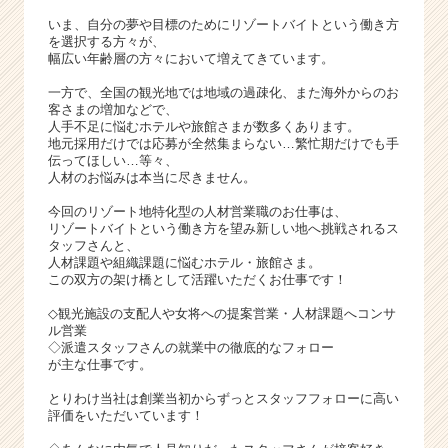
サ
いま、自分の夢や目標のためにリゾートバイトという働き方
イ
を選択する方々が、
ト
幅広い年齢層の方々において増えてきています。
チ
ア
一方で、全国の観光地では地域の過疎化、また海外からのお
キ
客さまの増加などで、
人手不足に悩むホテルや旅館さまが数多くあります。
ャ
地元採用だけでは応募が全然集まらない…繁忙期だけでも手
リ
伝ってほしい…等々、
ア
人材のお悩みは本当に尽きません。
（C
今回のリゾート地特化型の人材営業職のお仕事は、
h
リゾートバイトという働き方を望み新しい地へ挑戦されるス
e
タッフさんと、
e
人材課題や組織課題に悩むホテル・旅館さま。
r
この双方の架け橋として活躍いただくお仕事です！
C
◇観光施設の支配人や女将への提案営業・人材課題へコンサ
a
ル営業
r
◇派遣スタッフさんの就業中の徹底的なフォロー
e
が主な仕事です。
e
とりわけ当社は創業当初からずっとスタッフフォローに高い
r）
評価をいただいています！