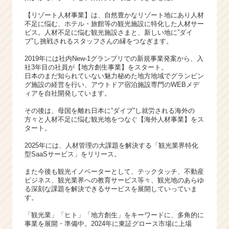
【リゾート人材事業】は、自然豊かなリゾート地にあり人材
不足に悩む、ホテル・旅館等の観光施設に特化した人材サー
ビス。人材不足に悩む観光施設さまと、新しい地に”ダイ
ブ”し挑戦されるスタッフさんの縁をつなぎます。
2019年には社内New-1グランプリでの新規事業発案から、入
社3年目の社員が【地方創生事業】をスタート。
日本のまだ知られていない魅力秘めた地方地域でグランピン
グ施設の経営を行い、アウトドア宿泊施設専門のWEBメデ
ィアを自社開発しています。
その後は、母国を離れ日本に”ダイブ”し就労される海外の
方々と人材不足に悩む観光地をつなぐ【海外人材事業】をス
タート。
2025年には、人材管理の大課題を解決する「観光業界特化
型SaaSサービス」をリリース。
また今後も観光イノベーターとして、テックタッチ、不動産
ビジネス、観光業界への教育サービス等々、観光地のあらゆ
る深刻な課題を解決できるサービスを展開していっていま
す。
「観光業」「ヒト」「地方創生」をキーワードに、多角的に
事業を展開・準備中。2024年に東証グロース市場に上場