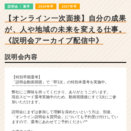
ン
説明会
新卒
2026年卒
2027年卒
チ
ャ
【オンライン一次面接】自分の成果
ー・
成
が、人や地域の未来を変える仕事。
長
企
《説明会アーカイブ配信中》
業
か
説明会内容
ら
ス
カ
ウ
【特別早期選考】
ト
「説明会動画視聴」で「即1次」の特別本選考を実施中。
￣￣￣￣￣￣￣￣￣￣￣￣
が
弊社にご興味を持ってくださり、ありがとうございます。
届
現在スピード選考実施中のため、動画視聴後にすぐ1次にご参
く
加いただけます。
就
説明会にまずは参加して理解を深めたいという方は、別途、
活
「オンライン説明会＆質問会」についても予約受け付けしてい
サ
ますので、選考にあわせてご予約ください^^
イ
ト