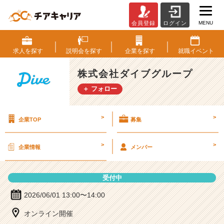
MENU
会員登録
ログイン
株
式
会
求人を
探す
説明会を
探す
企業を
探す
就職
イベント
社
ダ
株式会社ダイブグループ
イ
＋ フォロー
ブ
グ
ル
>
>
企業TOP
募集
ー
プ
の
>
>
企業情報
メンバー
説
明
会
受付中
詳
細
2026/06/01 13:00〜14:00
|
オンライン開催
ベ