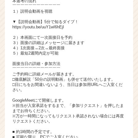
本選考の流れ
チ
￣￣￣￣￣￣￣￣￣￣￣￣
１）説明会動画を視聴
ア
キ
▼【説明会動画】5分で知るダイブ！
ャ
https://youtu.be/uuY1wI6hEjI
リ
２）本画面にて一次面接日を予約
ア
３）面接の詳細はメッセージに届きます
（C
４）1次面接→2次→最終面接
h
５）最短2週間内定が可能
e
面接当日の詳細・参加方法
e
￣￣￣￣￣￣￣￣￣￣￣￣
r
ご予約時に詳細メールが届きます。
C
□徹底解説「50分の説明動画」も併せて送付いたします。
a
□日にちをお間違いないよう、当日は参加用URLへご入室くだ
さい。
r
e
GoogleMeetにて開催します。
e
※担当が入室承諾をするまで、「参加リクエスト」を押したま
r）
までお待ちください。
※万が一時間になってもリクエスト承認されない場合には再度
リクエストください。
■ 約1時間の予定です。
■ 可能な限り、PCでご入室ください。