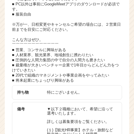
■ PC以外は事前にGoogleMeetアプリのダウンロードが必須で
す。
■ 服装自由
※万が一、日程変更やキャンセルご希望の場合には、２営業日
前までを目安にご対応ください。
こんな方はぜひ。
￣￣￣￣￣￣￣￣￣￣￣￣
■ 営業、コンサルに興味がある
■ 人材業界、観光業界、地域創生に携わりたい
■ 圧倒的な人間力集団の中で自分の人間力も磨きたい
■ 裁量権が大きいベンチャー企業で1年目からどんどん力をつ
けていきたい
■ 20代で組織のマネジメントや事業企画をやってみたい
■ 将来起業にちょっぴり興味がある
持ち物
特にございません。
備考
▼以下２職種において、希望に沿って
選考いたします。
詳しくは募集要項をご覧ください。
(１)【観光HR事業】ホテル・旅館など