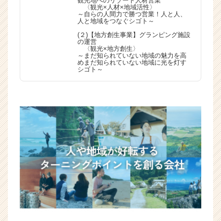
観光地へのリゾート人材営業
〈観光×人材×地域活性〉
～自らの人間力で勝つ営業！人と人、
人と地域をつなぐシゴト～
(２)【地方創生事業】グランピング施設
の運営
〈観光×地方創生〉
～まだ知られていない地域の魅力を高
めまだ知られていない地域に光を灯す
シゴト～