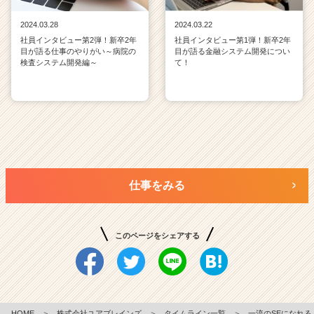
2024.03.28
2024.03.22
社員インタビュー第2弾！新卒2年
社員インタビュー第1弾！新卒2年
目が語る仕事のやりがい～病院の
目が語る金融システム開発につい
検査システム開発編～
て！
仕事をみる
このページをシェアする
HOME
＞
株式会社ユアブレインズ
＞
タイムライン一覧
＞
一流のSEになれる