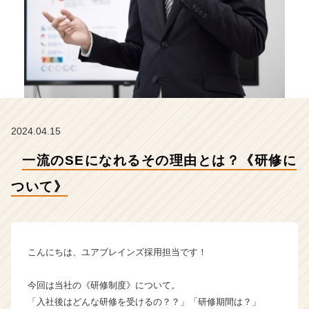
い
て》
【株
式
会
社
ユ
ア
ブ
2024.04.15
レ
イ
一流のSEになれるその理由とは？《研修に
ン
ズ
ついて》
の
タ
イ
ム
ラ
こんにちは、ユアブレインズ採用担当です！
イ
ン】
今回は当社の《研修制度》について。
|
「入社後はどんな研修を受けるの？？」「研修期間は？」
ベ