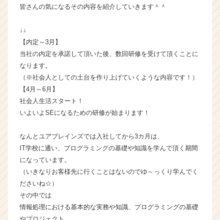
皆さんの気になるその内容を紹介していきます＾＾
ン
チ
ャ
↓↓
ー・
【内定～3月】
成
当社の内定を承諾して頂いた後、数回研修を受けて頂くことに
長
なります。
企
（※社会人としての土台を作り上げていくような内容です！）
業
【4月～6月】
か
社会人生活スタート！
ら
ス
いよいよSEになるための研修が始まります！
カ
ウ
なんとユアブレインズでは入社してから3カ月は、
ト
IT学校に通い、プログラミングの基礎や知識を学んで頂く期間
が
になっています。
届
（いきなりお客様先に行くことはないのでゆ～っくり学んでく
く
ださいね☆）
就
活
その中では
サ
情報処理における基本的な実務や知識、プログラミングの基礎
イ
やプロジェクト