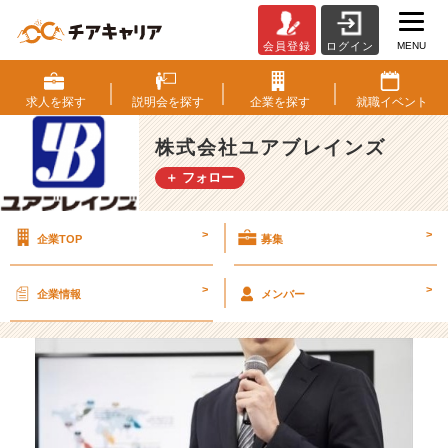
MENU
会員登録
ログイン
一
流
の
求人を
探す
説明会を
探す
企業を
探す
就職
イベント
S
E
株式会社ユアブレインズ
に
＋ フォロー
な
れ
る
>
>
企業TOP
募集
そ
の
理
>
>
企業情報
メンバー
由
と
は？
《研
修
に
つ