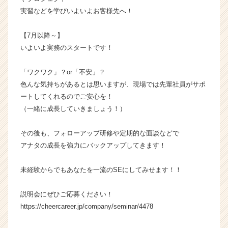
ト
実習などを学びいよいよお客様先へ！
チ
ア
【7月以降～】
キ
いよいよ実務のスタートです！
ャ
リ
ア
「ワクワク」？or「不安」？
（C
色んな気持ちがあるとは思いますが、現場では先輩社員がサポ
h
ートしてくれるのでご安心を！
e
（一緒に成長していきましょう！）
e
r
その後も、フォローアップ研修や定期的な面談などで
C
a
アナタの成長を強力にバックアップしてきます！
r
e
未経験からでもあなたを一流のSEにしてみせます！！
e
r）
説明会にぜひご応募ください！
https://cheercareer.jp/company/seminar/4478