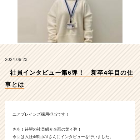
事
と
は
【株
式
会
社
ユ
ア
2024.06.23
ブ
レ
社員インタビュー第6弾！ 新卒4年目の仕
イ
ン
事とは
ズ
の
タ
イ
ム
ユアブレインズ採用担当です！
ラ
イ
さあ！待望の社員紹介企画の第４弾！
ン】
今回は入社4年目のIさんにインタビューを行いました。
|