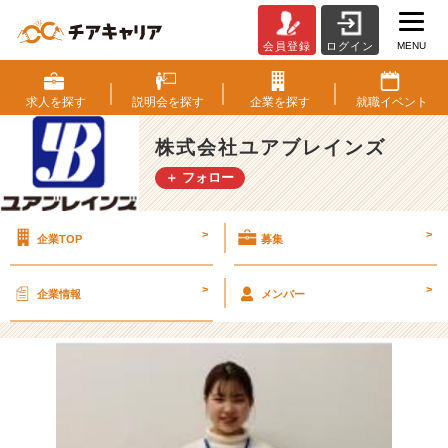
MENU
会員登録
ログイン
社
員
イ
求人を
探す
説明会を
探す
企業を
探す
就職
イベント
ン
タ
株式会社ユアブレインズ
ビ
＋ フォロー
ュ
ー
第
>
>
企業TOP
募集
6
弾！
>
>
企業情報
メンバー
新
卒
4
年
目
の
仕