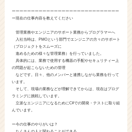
ベ
ーーーーーーーーーーーーーーーーーーーーーーーーーーーー
ン
チ
ー現在の仕事内容を教えてください
ャ
ー・
管理業務やエンジニアのサポート業務からプログラマーへ
成
入社当時は、PMOという部門でエンジニアの方々のサポート
長
（プロジェクトをスムーズに
企
進めるための様々な管理業務）を行っていました。
業
具体的には、業務で使用する機器の手配やセキュリティー上
か
ら
の問題が起こらないための管理
ス
などです。日々、他のメンバーと連携しながら業務を行って
カ
います。
ウ
そして、現場の業務などが理解できてからは、現在はプログ
ト
ラミングに挑戦しています。
が
立派なエンジニアになるためにC#での開発・テストに取り組
届
んでいます。
く
就
活
ー今の仕事のやりがいは？
サ
たくさんの人と関わることができる