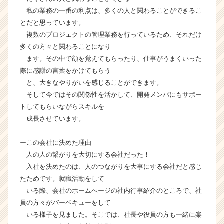
イ
私の業務の一番の利点は、多くの人と関わることができるこ
ト
とだと思っています。
チ
複数のプロジェクトの管理業務を行っているため、それだけ
ア
多くの方々と関わることになり
キ
ャ
ます。その中で顔を覚えてもらったり、仕事がうまくいった
リ
際に感謝の言葉をかけてもらう
ア
と、大きなやりがいを感じることができます。
（C
そして今ではその関係性を活かして、開発メンバにもサポー
h
トしてもらいながらスキルを
e
成長させています。
e
r
C
ーこの会社に決めた理由
a
人の人の繋がりを大切にする会社だった！
r
入社を決めたのは、人のつながりを大事にする会社だと感じ
e
たためです。就職活動をして
e
いる際、会社のホームぺージの社内行事紹介のところで、社
r）
員の方々がバーベキューをして
いる様子を見ました。そこでは、社長や役員の方も一緒に楽