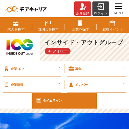
MENU
会員登録
ログイン
【I
O
G
求人を
探す
説明会を
探す
企業を
探す
就職
イベント
っ
て
インサイド・アウトグループ
ナ
＋ フォロー
ニ？】
夏
を
>
>
企業TOP
募集
ど
う
過
>
>
企業情報
メンバー
ご
す？
1
タイムライン
年
後
の
自