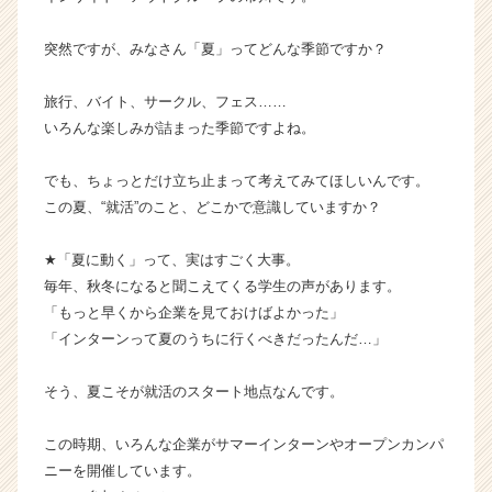
ー
プ
突然ですが、みなさん「夏」ってどんな季節ですか？
の
タ
旅行、バイト、サークル、フェス……
イ
いろんな楽しみが詰まった季節ですよね。
ム
ラ
でも、ちょっとだけ立ち止まって考えてみてほしいんです。
イ
ン】
この夏、“就活”のこと、どこかで意識していますか？
|
ベ
★「夏に動く」って、実はすごく大事。
ン
毎年、秋冬になると聞こえてくる学生の声があります。
チ
「もっと早くから企業を見ておけばよかった」
ャ
「インターンって夏のうちに行くべきだったんだ…」
ー・
成
長
そう、夏こそが就活のスタート地点なんです。
企
業
この時期、いろんな企業がサマーインターンやオープンカンパ
か
ニーを開催しています。
ら