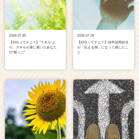
2026.07.30
2026.07.29
【IOGってナニ？】"スキル"よ
【IOGってナニ？】26卒採用担当
り、スキルが身に着いたあなた
が「伝える側」になって感じたこ
の"根っこ"
と