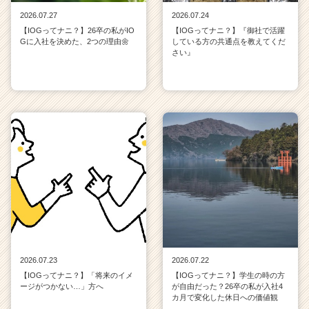
2026.07.27
2026.07.24
【IOGってナニ？】26卒の私がIO
【IOGってナニ？】『御社で活躍
Gに入社を決めた、2つの理由🌼
している方の共通点を教えてくだ
さい』
2026.07.23
2026.07.22
【IOGってナニ？】「将来のイメ
【IOGってナニ？】学生の時の方
ージがつかない…」方へ
が自由だった？26卒の私が入社4
カ月で変化した休日への価値観