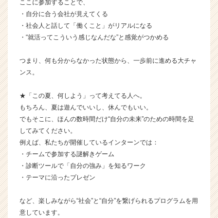
ここに参加することで、
ス
・自分に合う会社が見えてくる
カ
・社会人と話して「働くこと」がリアルになる
ウ
ト
・“就活ってこういう感じなんだな”と感覚がつかめる
が
届
つまり、何も分からなかった状態から、一歩前に進める大チャ
く
ンス。
就
活
★「この夏、何しよう」って考えてる人へ。
サ
もちろん、夏は遊んでいいし、休んでもいい。
イ
ト
でもそこに、ほんの数時間だけ“自分の未来”のための時間を足
チ
してみてください。
ア
例えば、私たちが開催しているインターンでは：
キ
・チームで参加する謎解きゲーム
ャ
・診断ツールで「自分の強み」を知るワーク
リ
・テーマに沿ったプレゼン
ア
（C
h
など、楽しみながら“社会”と“自分”を繋げられるプログラムを用
e
意しています。