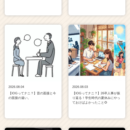
2026.08.04
2026.08.03
【IOGってナニ？】昔の面接と今
【IOGってナニ？】26卒人事が振
の面接の違い。
り返る！学生時代の夏休みにやっ
ておけばよかったこと🌻