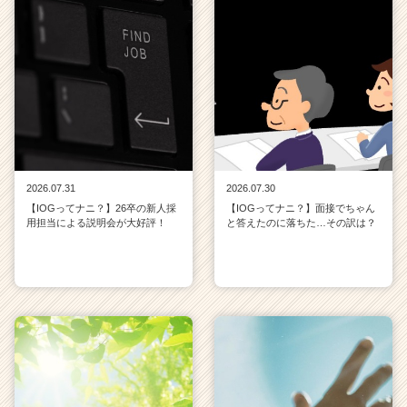
2026.07.31
2026.07.30
【IOGってナニ？】26卒の新人採
【IOGってナニ？】面接でちゃん
用担当による説明会が大好評！
と答えたのに落ちた…その訳は？