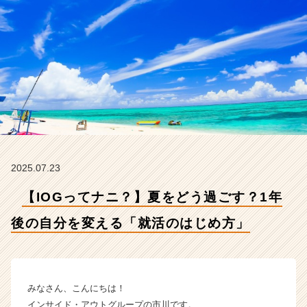
分
を
変
え
る
「就
活
の
は
じ
め
方」
2025.07.23
【イ
ン
【IOGってナニ？】夏をどう過ごす？1年
サ
イ
後の自分を変える「就活のはじめ方」
ド・
ア
ウ
ト
みなさん、こんにちは！
グ
インサイド・アウトグループの市川です。
ル