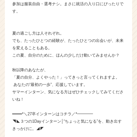
e
参加は服装自由・選考ナシ。まさに就活の入り口にぴったりで
r
す。
C
a
r
夏の過ごし方は人それぞれ。
e
e
でも、たったひとつの経験が、たったひとつの出会いが、未来
r）
を変えることもある。
この夏、自分のために、ほんの少しだけ動いてみませんか？
秋以降のあなたが、
「夏の自分、よくやった！」ってきっと言ってくれますよ。
あなたの“最初の一歩”、応援しています。
サマーインターン、気になる方はぜひチェックしてみてくださ
いね！
━━━━*＼27卒インターンはコチラ／*━━━━
◥◣３つの1Dayインターン│“ちょっと気になる”を、動き出す
きっかけに。◢◤