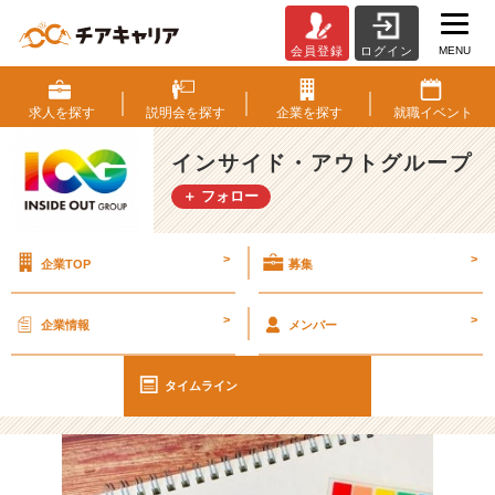
MENU
会員登録
ログイン
【I
O
G
求人を
探す
説明会を
探す
企業を
探す
就職
イベント
っ
て
インサイド・アウトグループ
ナ
＋ フォロー
ニ？】
社
員
>
>
企業TOP
募集
に
聞
い
>
>
企業情報
メンバー
て
み
た！
タイムライン
「今
後
の
夢・