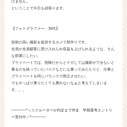
けません。
サ
ということで今日も頑張ります。
イ
ト
チ
ア
【フォトグラファー 30代】
キ
ャ
技術の高い撮影を提供するカメラ部作りです。
リ
全員が全員顧客に受け入れられ収益を上げられるような、そん
ア
な部署にしたい。
（C
プライベートでは、危険だからとケガしては撮影ができないと
h
e
乗るのを絶っていたバイクなどにも乗ってみたたりと、仕事と
e
プライベートを同じバランスで両立させたい。
r
でもやっぱり乗りたくても乗れないなぁと考えてしまいま
C
す。。。
a
r
e
━━━━*＼リクルーターが内定まで伴走 早期選考エントリ
e
r）
ー受付中／*━━━━