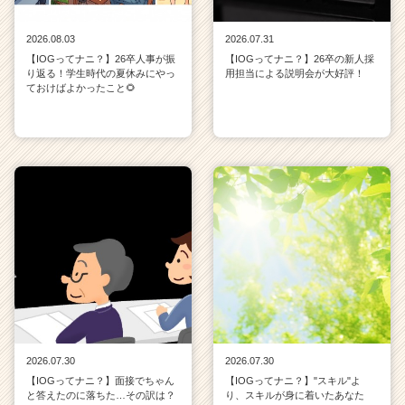
2026.08.03
2026.07.31
【IOGってナニ？】26卒人事が振
【IOGってナニ？】26卒の新人採
り返る！学生時代の夏休みにやっ
用担当による説明会が大好評！
ておけばよかったこと🌻
2026.07.30
2026.07.30
【IOGってナニ？】面接でちゃん
【IOGってナニ？】"スキル"よ
と答えたのに落ちた…その訳は？
り、スキルが身に着いたあなた