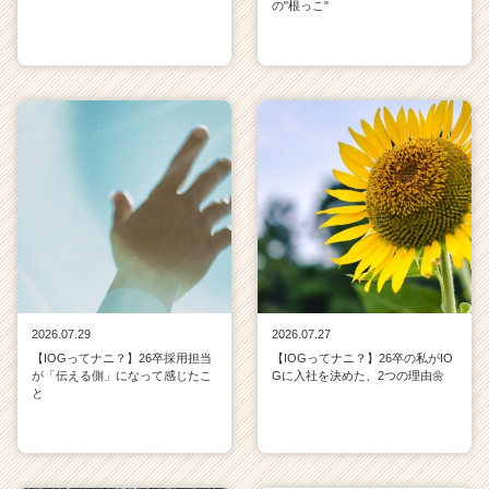
の"根っこ"
2026.07.29
2026.07.27
【IOGってナニ？】26卒採用担当
【IOGってナニ？】26卒の私がIO
が「伝える側」になって感じたこ
Gに入社を決めた、2つの理由🌼
と