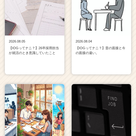
2026.08.05
2026.08.04
【IOGってナニ？】26卒採用担当
【IOGってナニ？】昔の面接と今
が就活のとき意識していたこと
の面接の違い。