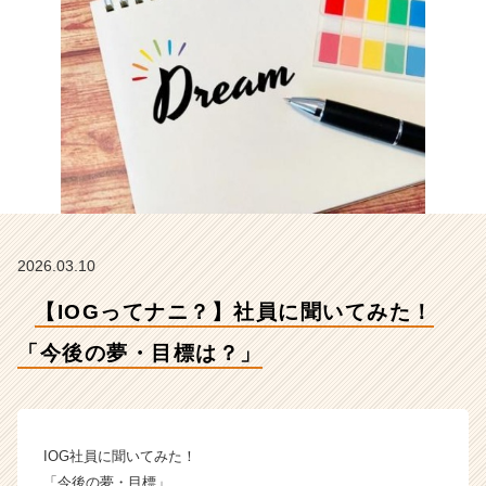
目
標
は？」
【イ
ン
サ
イ
ド・
ア
ウ
ト
グ
2026.03.10
ル
ー
【IOGってナニ？】社員に聞いてみた！
プ
の
「今後の夢・目標は？」
タ
イ
ム
ラ
IOG社員に聞いてみた！
イ
「今後の夢・目標」
ン】