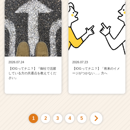
2026.07.24
2026.07.23
【IOGってナニ？】『御社で活躍
【IOGってナニ？】「将来のイメ
している方の共通点を教えてくだ
ージがつかない…」方へ
さい』
1
2
3
4
5