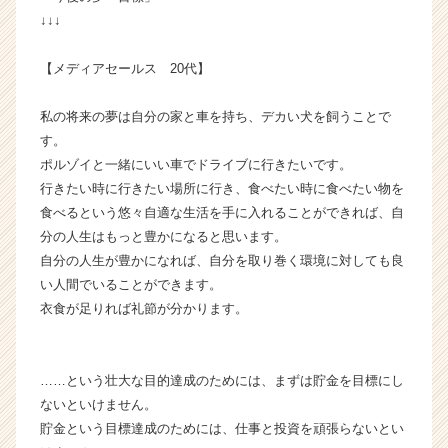
|
↓↓↓
ベ
ン
【メディアセールス 20代】
チ
ャ
私の将来の夢は自分の家と車を持ち、デカい犬を飼うことで
ー・
す。
成
ポルゾイと一緒にいい車でドライブに行きたいです。
長
企
行きたい時に行きたい場所に行き、食べたい時に食べたい物を
業
食べるという悠々自適な生活を手に入れることができれば、自
か
分の人生はもっと豊かになると思います。
ら
自分の人生が豊かになれば、自分を取り巻く環境に対しても良
ス
い人間でいることができます。
カ
衣食が足りれば礼節が分かります。
ウ
ト
が
届
……という壮大な目的達成のためには、まずは貯金を目標にし
く
ないといけません。
就
貯金という目標達成のためには、仕事と投資を頑張らないとい
活