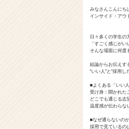
|
ベ
みなさんこんにち
ン
インサイド・アウ
チ
ャ
ー・
日々多くの学生の
成
「すごく感じがい
長
企
そんな場面に何度
業
か
結論からお伝えす
ら
“いい人”と“採用
ス
カ
■よくある「いい
ウ
受け身：聞かれた
ト
が
どこでも通じる志
届
温度感が伝わらな
く
就
■なぜ通らないの
活
採用で見ているの
サ