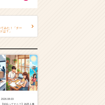
いてみた！「チー
ードは？」
2026.08.03
【IOGってナニ？】26卒人事