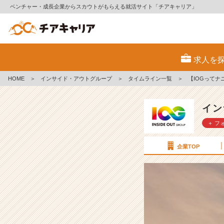
ベンチャー・成長企業からスカウトがもらえる就活サイト「チアキャリア」
【I
O
求人を
G
っ
HOME
＞
インサイド・アウトグループ
＞
タイムライン一覧
＞
【IOGってナ
て
ナ
ニ？】“い
イン
い
＋ フ
人
だ
け
企業TOP
ど
通
ら
な
い”理
由
を