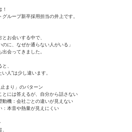
は！
トグループ新卒採用担当の井上です。
方とお会いする中で、
いのに、なぜか通らない人がいる」
も出会ってきました。
ると、
したい人”は少し違います。
人止まり」のパターン
ことには答えるが、自分から話さない
望動機：会社ごとの違いが見えない
い：本音や熱量が見えにくい
か
は、