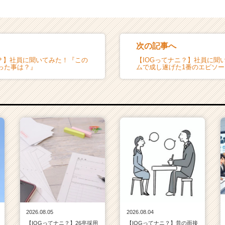
次の記事へ
ニ？】社員に聞いてみた！『この
【IOGってナニ？】社員に聞
った事は？』
ムで成し遂げた1番のエピソ
2026.08.05
2026.08.04
【IOGってナニ？】26卒採用
【IOGってナニ？】昔の面接