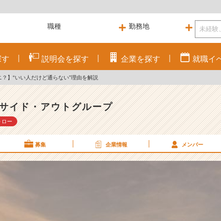
探す
説明会を
探す
企業を
探す
就職
イ
ニ？】“いい人だけど通らない”理由を解説
サイド・アウトグループ
ォロー
募集
企業情報
メンバー