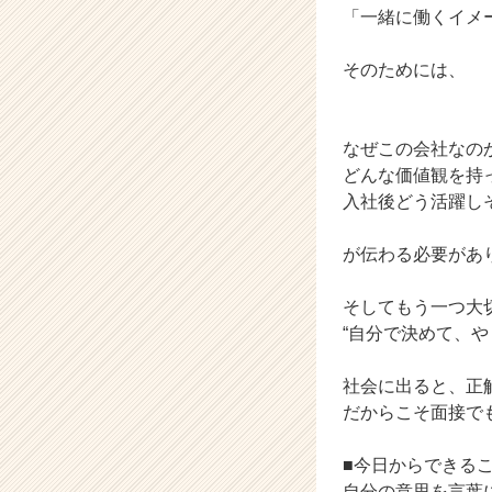
「一緒に働くイメ
イ
ト
チ
そのためには、
ア
キ
ャ
なぜこの会社なの
リ
どんな価値観を持
ア
入社後どう活躍し
（C
h
e
が伝わる必要があ
e
r
そしてもう一つ大
C
“自分で決めて、や
a
r
社会に出ると、正
e
だからこそ面接で
e
r）
■今日からできる
自分の意思を言葉