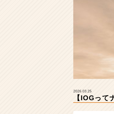
解
説
【イ
ン
サ
イ
ド・
ア
ウ
ト
グ
ル
ー
プ
の
タ
イ
2026.03.25
ム
【IOGっ
ラ
イ
ン】