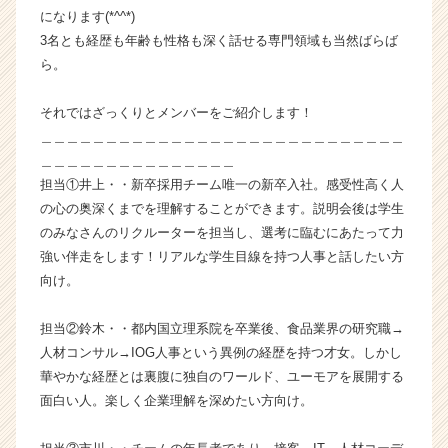
になります(*^^*)
イ
ン】
3名とも経歴も年齢も性格も深く話せる専門領域も当然ばらば
|
ら。
ベ
ン
それではざっくりとメンバーをご紹介します！
チ
＿＿＿＿＿＿＿＿＿＿＿＿＿＿＿＿＿＿＿＿＿＿＿＿＿＿＿＿
ャ
＿＿＿＿＿＿＿＿＿＿＿＿＿＿＿
ー・
担当①井上・・新卒採用チーム唯一の新卒入社。感受性高く人
成
長
の心の奥深くまでを理解することができます。説明会後は学生
企
のみなさんのリクルーターを担当し、選考に臨むにあたって力
業
強い伴走をします！リアルな学生目線を持つ人事と話したい方
か
向け。
ら
ス
担当②鈴木・・都内国立理系院を卒業後、食品業界の研究職→
カ
人材コンサル→IOG人事という異例の経歴を持つ才女。しかし
ウ
ト
華やかな経歴とは裏腹に独自のワールド、ユーモアを展開する
が
面白い人。楽しく企業理解を深めたい方向け。
届
く