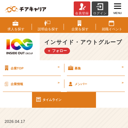
MENU
会員登録
ログイン
【I
O
G
求人を
探す
説明会を
探す
企業を
探す
就職
イベント
っ
て
インサイド・アウトグループ
ナ
＋ フォロー
ニ？】
も
う
>
>
企業TOP
募集
す
ぐ
説
>
>
企業情報
メンバー
明
会
担
タイムライン
当
者
を
2026.04.17
指