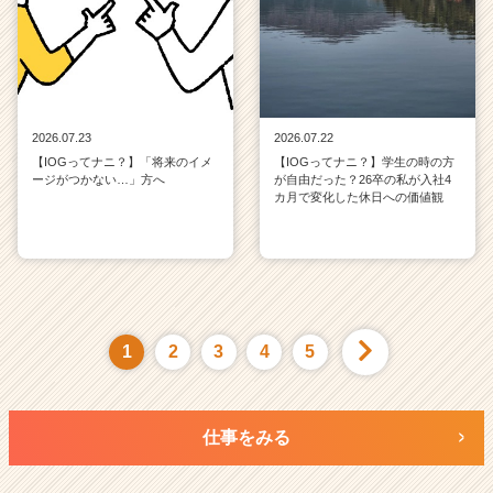
2026.07.23
2026.07.22
【IOGってナニ？】「将来のイメ
【IOGってナニ？】学生の時の方
ージがつかない…」方へ
が自由だった？26卒の私が入社4
カ月で変化した休日への価値観
1
2
3
4
5
仕事をみる