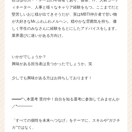
担当③市川・・チームの年長者であり、接客、IT、人材コーデ
就
ィネーター、人事と様々なキャリア経験をもつ。ここまでだと
活
堅苦しいおじ様が出てきそうだが、実はMBTI仲介者で甘い物
サ
が大好きなMr.ふわふわメルヘン。穏やかな雰囲気を持ち、優
イ
ト
しく学生のみなさんに経験をもとにしたアドバイスをします。
チ
業界選びに迷いがある方向け。
ア
キ
ャ
いかがでしょうか？
リ
興味がある担当者は見つかったでしょうか。笑
ア
（C
h
少しでも興味がある方はお待ちしております！
e
e
r
━━━━*＼本選考 受付中！自分を知る選考に参加してみませんか
C
／*━━━━
a
r
「すべての個性を未来へつなげ」をテーマに、スキルや“ガクチ
e
e
カ”ではなく、