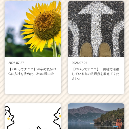
2026.07.27
2026.07.24
【IOGってナニ？】26卒の私がIO
【IOGってナニ？】『御社で活躍
Gに入社を決めた、2つの理由🌼
している方の共通点を教えてくだ
さい』