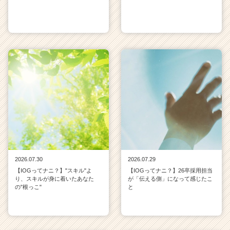
2026.07.30
2026.07.29
【IOGってナニ？】"スキル"よ
【IOGってナニ？】26卒採用担当
り、スキルが身に着いたあなた
が「伝える側」になって感じたこ
の"根っこ"
と