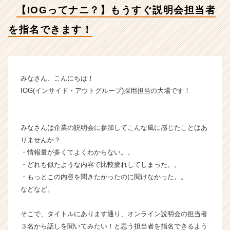
名
【IOGってナニ？】もうすぐ説明会担当者
で
き
を指名できます！
ま
す！
【イ
ン
サ
みなさん、こんにちは！
イ
IOG(インサイド・アウトグループ)採用担当の大場です！
ド・
ア
ウ
みなさんは企業の説明会に参加してこんな風に感じたことはあ
ト
りませんか？
グ
・情報量が多くてよくわからない。。
ル
ー
・どれも似たような内容で比較疲れしてしまった。。
プ
・もっとこの内容を聞きたかったのに聞けなかった。。
の
などなど。
タ
イ
そこで、タイトルにあります通り、オンライン説明会の担当者
ム
３名から話しを聞いてみたい！と思う担当者を指名できるよう
ラ