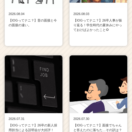
2026.08.04
2026.08.03
【IOGってナニ？】昔の面接と今
【IOGってナニ？】26卒人事が振
の面接の違い。
り返る！学生時代の夏休みにやっ
ておけばよかったこと🌻
2026.07.31
2026.07.30
【IOGってナニ？】26卒の新人採
【IOGってナニ？】面接でちゃん
用担当による説明会が大好評！
と答えたのに落ちた…その訳は？