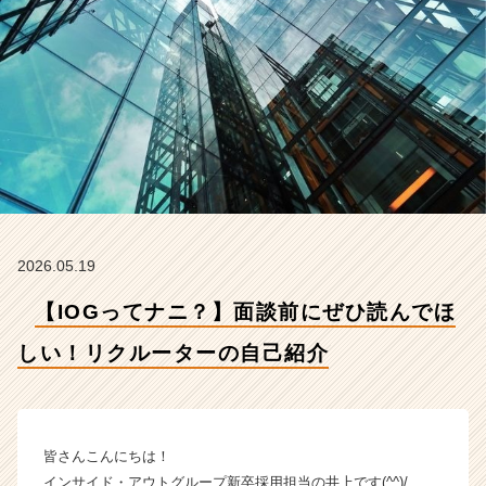
リ
ク
ル
ー
タ
ー
の
自
己
紹
介
【イ
2026.05.19
ン
サ
【IOGってナニ？】面談前にぜひ読んでほ
イ
ド・
しい！リクルーターの自己紹介
ア
ウ
ト
グ
皆さんこんにちは！
ル
インサイド・アウトグループ新卒採用担当の井上です(^^)/
ー