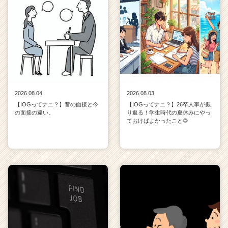
2026.08.04
2026.08.03
【IOGってナニ？】昔の面接と今
【IOGってナニ？】26卒人事が振
の面接の違い。
り返る！学生時代の夏休みにやっ
ておけばよかったこと🌻