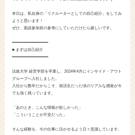
プ
の
本日は、私自身の「リクルーターとしての自己紹介」をしてみ
タ
ようと思います！
イ
ぜひ、面談参加前の参考にしていただけたら嬉しいです。
ム
ラ
━━━━━━━━━━━━━━━
イ
■ まずは自己紹介
ン】
|
━━━━━━━━━━━━━━━
ベ
ン
法政大学 経営学部を卒業し、2024年4月にインサイド・アウト
チ
グループへ入社しました。
ャ
入社から数年だからこそ、就活生だった頃のリアルな感覚が今
ー・
でも強く残っています。
成
長
企
「あのとき、こんな情報が欲しかった」
業
「こういうことが不安だった」
か
ら
そんな経験を、今の仕事に活かせるよう日々意識しています。
ス