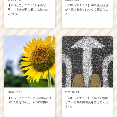
【IOGってナニ？】"スキル"よ
【IOGってナニ？】26卒採用担当
り、スキルが身に着いたあなた
が「伝える側」になって感じたこ
の"根っこ"
と
2026.07.27
2026.07.24
【IOGってナニ？】26卒の私がIO
【IOGってナニ？】『御社で活躍
Gに入社を決めた、2つの理由🌼
している方の共通点を教えてくだ
さい』