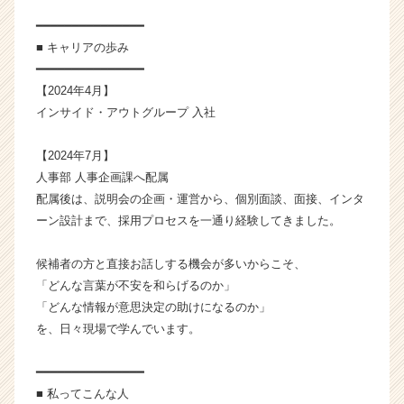
カ
━━━━━━━━━━━━━━━
ウ
■ キャリアの歩み
ト
が
━━━━━━━━━━━━━━━
届
【2024年4月】
く
インサイド・アウトグループ 入社
就
活
【2024年7月】
サ
人事部 人事企画課へ配属
イ
配属後は、説明会の企画・運営から、個別面談、面接、インタ
ト
チ
ーン設計まで、採用プロセスを一通り経験してきました。
ア
キ
候補者の方と直接お話しする機会が多いからこそ、
ャ
「どんな言葉が不安を和らげるのか」
リ
「どんな情報が意思決定の助けになるのか」
ア
を、日々現場で学んでいます。
（C
h
e
━━━━━━━━━━━━━━━
e
■ 私ってこんな人