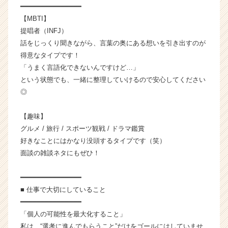
r
━━━━━━━━━━━━━━━
C
【MBTI】
a
提唱者（INFJ）
r
話をじっくり聞きながら、言葉の奥にある想いを引き出すのが
e
得意なタイプです！
e
r）
「うまく言語化できないんですけど…」
という状態でも、一緒に整理していけるので安心してください
◎
【趣味】
グルメ / 旅行 / スポーツ観戦 / ドラマ鑑賞
好きなことにはかなり没頭するタイプです（笑）
面談の雑談ネタにもぜひ！
━━━━━━━━━━━━━━━
■ 仕事で大切にしていること
━━━━━━━━━━━━━━━
「個人の可能性を最大化すること」
私は、“選考に進んでもらうこと”だけをゴールにはしていませ