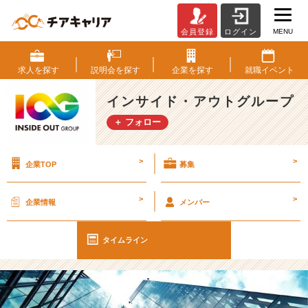
MENU
会員登録
ログイン
【I
O
G
求人を
探す
説明会を
探す
企業を
探す
就職
イベント
っ
て
インサイド・アウトグループ
ナ
＋ フォロー
ニ？】
面
談
>
>
企業TOP
募集
前
に
ぜ
>
>
企業情報
メンバー
ひ
読
ん
タイムライン
で
ほ
し
い！