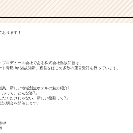
ております！
・プロデュース会社である株式会社温故知新は、
ト青凪 by 温故知新」直営をはじめ多数の運営受託を行っています。
創業、新しい地域創生ホテルの魅力紹介!
テルって、どんな姿?」
ただくだけじゃない、新しい役割って?」
社説明会を開催します。
展望
望