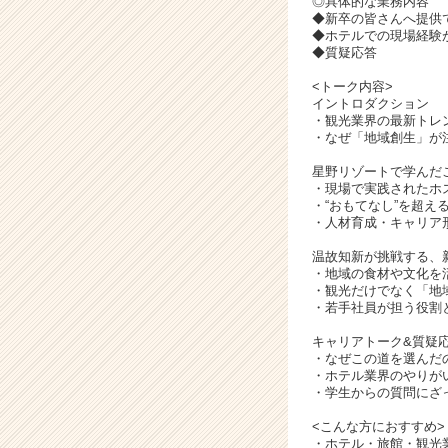
◎具体的な業務内容
ア
◆新卒の皆さんへ提供
キ
◆ホテルでの現場経験
ャ
◆質疑応答
リ
<トーク内容>
ア
イントロダクション
（C
・観光業界の最新トレ
h
・なぜ「地域創生」が
e
e
星野リゾートで学んだ
・現場で実践されたホ
r
・“おもてなし”を超え
C
・人材育成・キャリア
a
r
温故知新が挑戦する、
・地域の食材や文化を
e
・観光だけでなく「地
e
・若手社員が担う役割
r）
キャリアトーク&質疑
・なぜこの道を選んだ
・ホテル業界のやりが
・学生からの質問にざ
<こんな方におすすめ>
・ホテル・旅館・観光