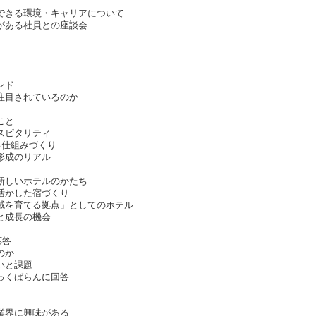
できる環境・キャリアについて
がある社員との座談会
ンド
注目されているのか
こと
スピタリティ
る仕組みづくり
形成のリアル
新しいホテルのかたち
活かした宿づくり
域を育てる拠点」としてのホテル
と成長の機会
応答
のか
いと課題
っくばらんに回答
業界に興味がある