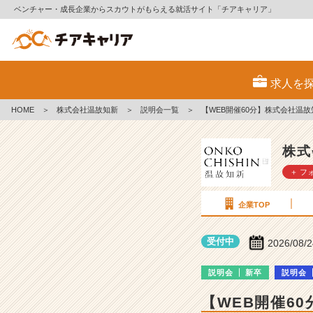
ベンチャー・成長企業からスカウトがもらえる就活サイト「チアキャリア」
株
式
求人を
会
社
HOME
＞
株式会社温故知新
＞
説明会一覧
＞
【WEB開催60分】株式会社温故
温
故
知
株式
新
＋ フ
の
説
明
企業TOP
会
詳
受付中
2026/08/
細
|
説明会
新卒
説明会
ベ
ン
【WEB開催6
チ