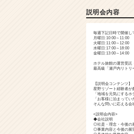
ャ
ー・
説明会内容
成
長
企
毎週下記日時で開催し
業
月曜日:10:00～11:00
か
火曜日:11:00～12:00
ら
水曜日:17:00～18:00
金曜日:13:00～14:00
ス
カ
ホテル旅館の運営受託
ウ
最高級「瀬戸内リトリー
ト
が
【説明会コンテンツ】
届
星野リゾート経験者が
く
「地域を元気にするホ
就
「お客様に泊まってい
活
そんな問いに応える会
サ
<説明会内容>
イ
◆会社説明
ト
◎社是・理念・今後の
チ
◎事業内容と今後の展