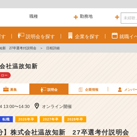
探す
説明会を
探す
企業を
探す
就職
イ
知新 27卒選考付説明会
＞
日程詳細
会社温故知新
ォロー
募集
説明会
企業情報
メンバ
24 13:00〜14:30
オンライン開催
転職
2026年卒
2027年卒
2028年卒
0分】株式会社温故知新 27卒選考付説明会