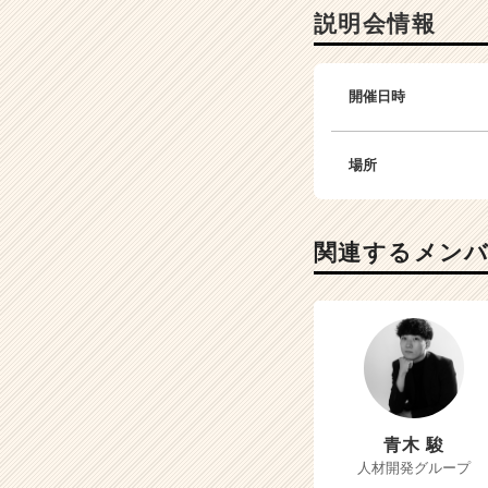
説明会情報
開催日時
場所
関連するメン
青木 駿
人材開発グループ