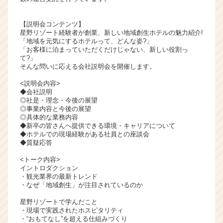
ャ
リ
【説明会コンテンツ】
ア
星野リゾート経験者が創業、新しい地域創生ホテルの魅力紹介!
（C
「地域を元気にするホテルって、どんな姿?」
「お客様に泊まっていただくだけじゃない、新しい役割っ
h
て?」
e
そんな問いに応える会社説明会を開催します。
e
r
<説明会内容>
◆会社説明
C
◎社是・理念・今後の展望
a
◎事業内容と今後の展望
r
◎具体的な業務内容
e
◆新卒の皆さんへ提供できる環境・キャリアについて
◆ホテルでの現場経験がある社員との座談会
e
◆質疑応答
r）
<トーク内容>
イントロダクション
・観光業界の最新トレンド
・なぜ「地域創生」が注目されているのか
星野リゾートで学んだこと
・現場で実践されたホスピタリティ
・“おもてなし”を超える仕組みづくり