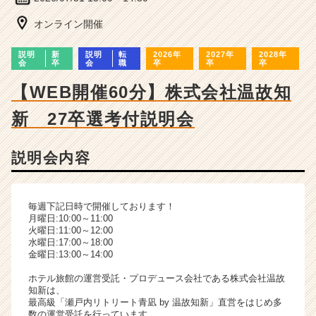
ー・
成
オンライン開催
長
企
説明
新
説明
転
2026年
2027年
2028年
業
会
卒
会
職
卒
卒
卒
か
【WEB開催60分】株式会社温故知
ら
ス
新 27卒選考付説明会
カ
ウ
ト
説明会内容
が
届
く
毎週下記日時で開催しております！
就
月曜日:10:00～11:00
活
火曜日:11:00～12:00
サ
水曜日:17:00～18:00
金曜日:13:00～14:00
イ
ト
ホテル旅館の運営受託・プロデュース会社である株式会社温故
チ
知新は、
ア
最高級「瀬戸内リトリート青凪 by 温故知新」直営をはじめ多
数の運営受託を行っています。
キ