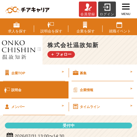
MENU
会員登録
ログイン
株
式
会
求人を
探す
説明会を
探す
企業を
探す
就職
イベント
社
温
株式会社温故知新
故
＋ フォロー
知
新
の
>
>
企業TOP
募集
説
明
会
>
説明会
企業情報
詳
細
>
>
|
メンバー
タイムライン
ベ
ン
受付中
チ
ャ
2026/07/31 13:00〜14:30