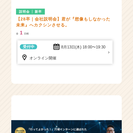
イ
ト
説明会
新卒
チ
【28卒｜会社説明会】君が『想像もしなかった
ア
未来』へカクシンさせる。
キ
ャ
1
全
日程
リ
ア
受付中
8月13日(木)
18:00〜19:30
（C
h
オンライン開催
e
e
r
C
a
r
e
e
r）