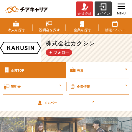
MENU
会員登録
ログイン
株
式
会
求人を
探す
説明会を
探す
企業を
探す
就職
イベント
社
カ
株式会社カクシン
ク
＋ フォロー
シ
ン
の
>
企業TOP
募集
採
用/
求
>
>
説明会
企業情報
人
-
>
戦
メンバー
略
設
計
×