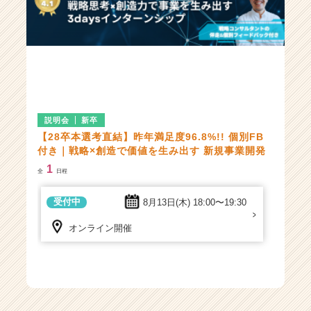
説明会
新卒
【28卒本選考直結】昨年満足度96.8%!! 個別FB
付き｜戦略×創造で価値を生み出す 新規事業開発
1
全
日程
受付中
8月13日(木)
18:00〜19:30
オンライン開催