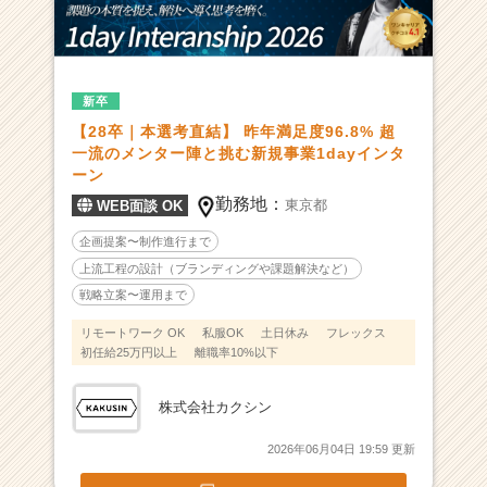
ン
グ
や
戦
新卒
略
【28卒｜本選考直結】 昨年満足度96.8% 超
設
一流のメンター陣と挑む新規事業1dayインタ
計
ーン
な
勤務地：
ど
東京都
WEB面談 OK
幅
企画提案〜制作進行まで
広
上流工程の設計（ブランディングや課題解決など）
く
チ
戦略立案〜運用まで
ャ
リモートワーク OK
私服OK
土日休み
フレックス
レ
初任給25万円以上
離職率10%以下
ン
ジ
株式会社カクシン
で
き
2026年06月04日 19:59 更新
る
|