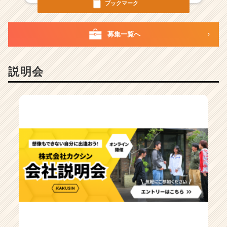
ブックマーク
ベ
ン
チ
募集一覧へ
ャ
ー・
成
説明会
長
企
業
か
ら
ス
カ
ウ
ト
が
届
く
就
活
サ