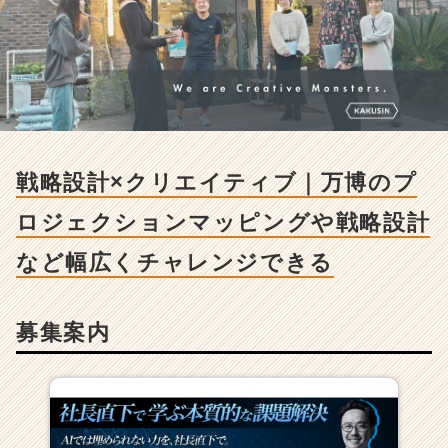
ク
リ
エ
イ
テ
ィ
ブ
｜
万
戦略設計×クリエイティブ｜万博のプ
博
の
ロジェクションマッピングや戦略設計
プ
ロ
など幅広くチャレンジできる
ジ
ェ
ク
募集案内
シ
ョ
ン
マ
ッ
ピ