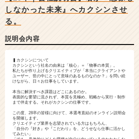
ー・
しなかった未来』へカクシンさせ
成
長
る。
企
業
か
説明会内容
ら
ス
カ
▍カクシンについて
ウ
カクシンという社名の由来は「核心」＝「物事の本質」。
ト
私たちが作り上げるクリエイティブが「本当にクライアントや
が
ユーザー、世の中にとって意味のあるものなのか？」を問い続
届
けながら、日々お仕事をしています。
く
本当に解決すべき課題はどこにあるのか。
就
表面的な要望に流されず、本質を見極め、戦略から実行・制作
活
まで伴走する。それがカクシンの仕事です。
サ
イ
この度、28卒の皆様に向けて、本選考直結のオンライン説明会
を開催します。
ト
クリエイティブ業界を志望されている方はもちろん、
チ
「自分の『好き』や『こだわり』を、どうせなら仕事に活かし
ア
てみたい」
キ