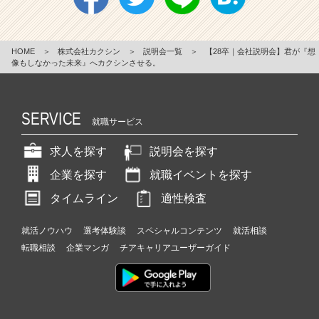
HOME
＞
株式会社カクシン
＞
説明会一覧
＞
【28卒｜会社説明会】君が『想
像もしなかった未来』へカクシンさせる。
SERVICE
就職サービス
求人を探す
説明会を探す
企業を探す
就職イベントを探す
タイムライン
適性検査
就活ノウハウ
選考体験談
スペシャルコンテンツ
就活相談
転職相談
企業マンガ
チアキャリアユーザーガイド