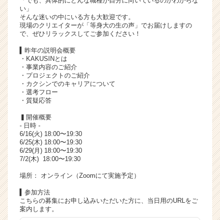
「でも、具体的にどんな職種が自分に向いているのかわからな
い」
ャ
そんな迷いの中にいる方も大歓迎です。
リ
現場のクリエイターが「等身大の生の声」でお届けしますの
ア
で、ぜひリラックスしてご参加ください！
（C
▍昨年の説明会概要
h
・KAKUSINとは
e
・事業内容のご紹介
e
・プロジェクトのご紹介
r
・カクシンでのキャリアについて
C
・選考フロー
・質疑応答
a
r
▍開催概要
e
- 日時 -
e
6/16(火) 18:00〜19:30
6/25(木) 18:00〜19:30
r）
6/29(月) 18:00〜19:30
7/2(木) 18:00〜19:30
場所： オンライン（Zoomにて実施予定）
▍参加方法
こちらの募集にお申し込みいただいた方に、当日用のURLをご
案内します。