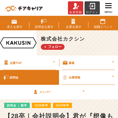
MENU
会員登録
ログイン
株
式
会
求人を
探す
説明会を
探す
企業を
探す
就職
イベント
社
カ
株式会社カクシン
ク
＋ フォロー
シ
ン
の
>
>
企業TOP
募集
説
明
会
>
説明会
企業情報
詳
細
>
|
メンバー
ベ
ン
説明会
新卒
2028年卒
2029年卒
チ
ャ
【28卒｜会社説明会】君が『想像も