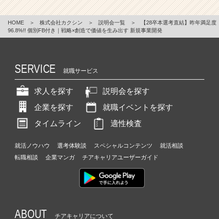
HOME
＞
株式会社カクシン
＞
説明会一覧
＞
【28卒本選考直結】昨年満足度
96.8%!! 個別FB付き｜戦略×創造で価値を生み出す 新規事業開発
SERVICE
就職サービス
求人を探す
説明会を探す
企業を探す
就職イベントを探す
タイムライン
適性検査
就活ノウハウ
選考体験談
スペシャルコンテンツ
就活相談
転職相談
企業マンガ
チアキャリアユーザーガイド
ABOUT
チアキャリアについて