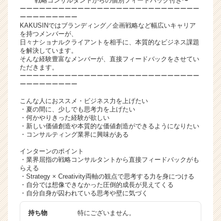
戦略コンサルタントからの個別フィードバック付き〜
ーーーーーーーーーーーーーーーーーーーーーーーーーーーー
ャ
ーーーーーーーーー
リ
KAKUSINではブランディング／企画戦略など幅広いキャリア
ア
を持つメンバーが、
（C
日々ナショナルクライアントを相手に、本質的なビジネス課題
を解決しています。
h
そんな経験豊富なメンバーが、直接フィードバックをさせてい
e
ただきます。
e
ーーーーーーーーーーーーーーーーーーーーーーーーーーーー
r
ーーーーーーーーー
C
こんな人におススメ・ビジネス力を上げたい
a
・夏の間に、少しでも思考力を上げたい
r
・何かやりきった経験が欲しい
e
・新しい価値創造や本質的な価値創造ができるようになりたい
e
・コンサルティング業界に興味がある
r）
インターンのポイント
・業界屈指の戦略コンサルタントから直接フィードバックがも
らえる
・Strategy × Creativity両軸の観点で思考する力を身につける
・自分では想像できなかった圧倒的成長が見えてくる
・自分自身が囚われている思考や壁に気づく
持ち物
特にございません。