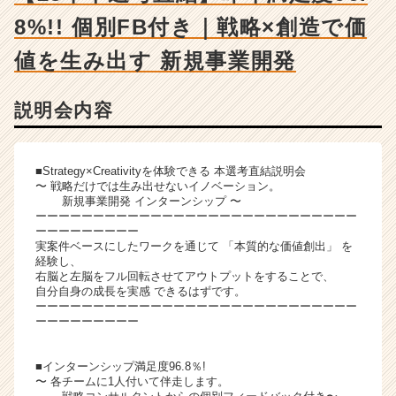
ー・
8%!! 個別FB付き｜戦略×創造で価
成
長
値を生み出す 新規事業開発
企
業
か
説明会内容
ら
ス
カ
■Strategy×Creativityを体験できる 本選考直結説明会
ウ
〜 戦略だけでは生み出せないイノベーション。
ト
新規事業開発 インターンシップ 〜
が
ーーーーーーーーーーーーーーーーーーーーーーーーーーーー
届
ーーーーーーーーー
く
実案件ベースにしたワークを通じて 「本質的な価値創出」 を
経験し、
就
右脳と左脳をフル回転させてアウトプットをすることで、
活
自分自身の成長を実感 できるはずです。
サ
ーーーーーーーーーーーーーーーーーーーーーーーーーーーー
イ
ーーーーーーーーー
ト
チ
■インターンシップ満足度96.8％!
ア
〜 各チームに1人付いて伴走します。
キ