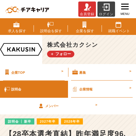
MENU
会員登録
ログイン
株
式
会
求人を
探す
説明会を
探す
企業を
探す
就職
イベント
社
カ
株式会社カクシン
ク
＋ フォロー
シ
ン
の
>
>
企業TOP
募集
説
明
会
>
説明会
企業情報
詳
細
>
|
メンバー
ベ
ン
説明会
新卒
2027年卒
2028年卒
チ
ャ
【28卒本選考直結】昨年満足度96.