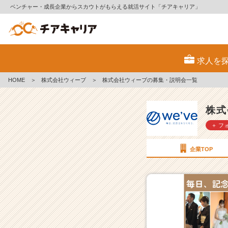
ベンチャー・成長企業からスカウトがもらえる就活サイト「チアキャリア」
株
式
求人を
会
社
HOME
＞
株式会社ウィーブ
＞
株式会社ウィーブの募集・説明会一覧
ウ
ィ
ー
株式
ブ
＋ フ
の
採
用/
企業TOP
求
人
一
覧
-
真
の