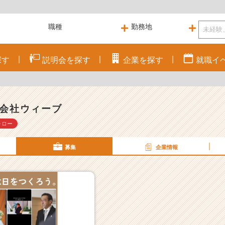
探す
説明会を
探す
企業を
探す
就職
イ
会社ウィーブ
ォロー
募集
企業情報