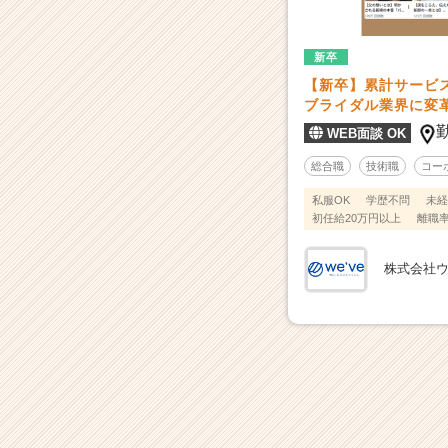
マ
ー
ケ
新卒
テ
【新卒】累計サービス提
ィ
ブライダル業界に変
ン
WEB面談 OK
グ
と
総合職
技術職
コー
は、
未
私服OK
学歴不問
未経
初任給20万円以上
離職率
来
へ
の
株式会社
よ
り
良
い
生
活
を
一