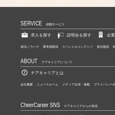
つ
一
つ
紡
SERVICE
ぐ
就職サービス
“想
い”
求人を探す
説明会を探す
企業
そ
の
就活ノウハウ
選考体験談
スペシャルコンテンツ
就活相談
も
の
ABOUT
で
チアキャリアについて
あ
る。
チアキャリアとは
|
ベ
会社概要
ニュースルーム
メディア出演・掲載
プライバシー
ン
チ
ャ
CheerCareer SNS
ー・
チアキャリアからの発信
成
長