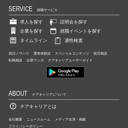
が
SERVICE
届
就職サービス
く
就
求人を探す
説明会を探す
活
企業を探す
就職イベントを探す
サ
イ
タイムライン
適性検査
ト
チ
就活ノウハウ
選考体験談
スペシャルコンテンツ
就活相談
ア
転職相談
企業マンガ
チアキャリアユーザーガイド
キ
ャ
リ
ア
（C
h
ABOUT
チアキャリアについて
e
e
チアキャリアとは
r
C
会社概要
ニュースルーム
メディア出演・掲載
a
プライバシーポリシー
r