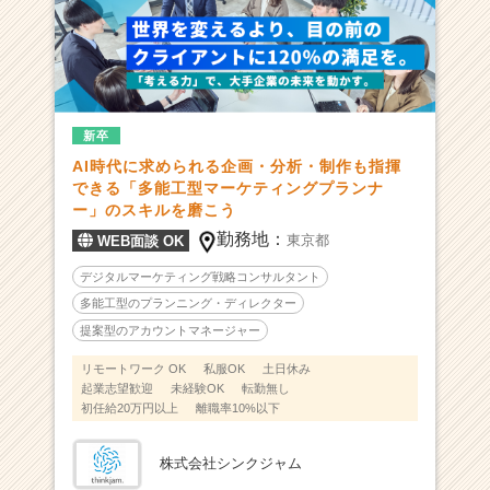
戦
の
舞
台
は
大
新卒
手
AI時代に求められる企画・分析・制作も指揮
企
できる「多能工型マーケティングプランナ
業
ー」のスキルを磨こう
1
0
勤務地：
東京都
WEB面談 OK
0％
デジタルマーケティング戦略コンサルタント
｜
企
多能工型のプランニング・ディレクター
画
提案型のアカウントマネージャー
の
リモートワーク OK
私服OK
土日休み
最
起業志望歓迎
未経験OK
転勤無し
前
初任給20万円以上
離職率10%以下
線
で
株式会社シンクジャム
キ
ャ