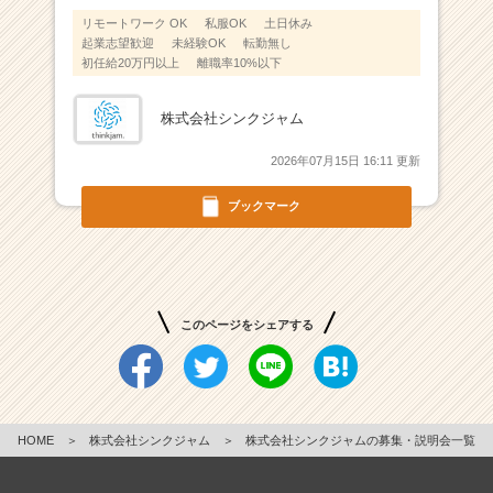
ン
リモートワーク OK
私服OK
土日休み
ナ
起業志望歓迎
未経験OK
転勤無し
ー
初任給20万円以上
離職率10%以下
集
団
株式会社シンクジャム
|
ベ
2026年07月15日 16:11 更新
ン
チ
ブックマーク
ャ
ー・
成
長
企
このページをシェアする
業
か
ら
ス
カ
HOME
＞
株式会社シンクジャム
＞
株式会社シンクジャムの募集・説明会一覧
ウ
ト