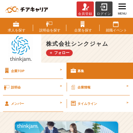
MENU
会員登録
ログイン
株
式
会
求人を
探す
説明会を
探す
企業を
探す
就職
イベント
社
シ
株式会社シンクジャム
ン
＋ フォロー
ク
ジ
ャ
>
企業TOP
募集
ム
の
採
>
>
説明会
企業情報
用/
求
>
>
人
メンバー
タイムライン
一
覧
-
挑