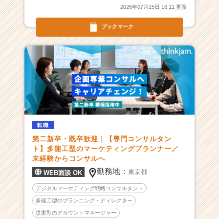
2026年07月15日 16:11 更新
リ
ア
ブックマーク
を
磨
く
｜
他
に
類
を
見
な
転職
多
第二新卒・既卒歓迎｜【専門コンサルタン
能
ト】多能工型のマーケティングプランナー／
工
未経験からコンサルへ
型
勤務地：
東京都
WEB面談 OK
マ
ー
デジタルマーケティング戦略コンサルタント
ケ
多能工型のプランニング・ディレクター
プ
提案型のアカウントマネージャー
ラ