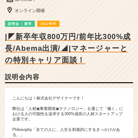
ン
チ
オンライン開催
ャ
ー・
説明会
新卒
2027年卒
成
長
|◤新卒年収800万円/前年比300%成
企
長/Abema出演/◢|マネージャーと
業
か
の特別キャリア面談！
ら
ス
カ
説明会内容
ウ
ト
が
こんにちは！株式会社デザイナーです！
届
く
弊社は「人材✖️事業開発✖️テクノロジー」を通じて「働く」に
就
おける人の可能性を追求する300%成長の人材スタートアップ
活
企業です。
サ
Philosophy「全ての人に、人生を刺激的にするきっかけがあ
イ
る。」
ト