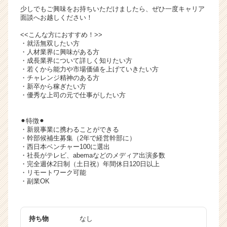
少しでもご興味をお持ちいただけましたら、ぜひ一度キャリア
面談へお越しください！
<<こんな方におすすめ！>>
・就活無双したい方
・人材業界に興味がある方
・成長業界について詳しく知りたい方
・若くから能力や市場価値を上げていきたい方
・チャレンジ精神のある方
・新卒から稼ぎたい方
・優秀な上司の元で仕事がしたい方
⚫︎特徴⚫︎
・新規事業に携わることができる
・幹部候補生募集（2年で経営幹部に）
・西日本ベンチャー100に選出
・社長がテレビ、abemaなどのメディア出演多数
・完全週休2日制（土日祝）年間休日120日以上
・リモートワーク可能
・副業OK
持ち物
なし