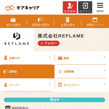
MENU
会員登録
ログイン
株
式
会
求人を
探す
説明会を
探す
企業を
探す
就職
イベント
社
R
株式会社REFLAME
E
＋ フォロー
F
L
A
>
>
企業TOP
募集
M
E
の
>
説明会
企業情報
説
明
>
>
会
メンバー
タイムライン
詳
細
受付中
|
ベ
随時開催中