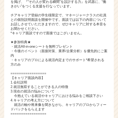
を掲げ、『“その人が変わる瞬間”を設計する力』を武器に、“働
チ
きがい”をつくる支援を行なっています。
ア
チアキャリア登録の学生様限定で、マネージャークラスの社員
キ
との個別説明面談を開催中です。面談では以下の内容について
ャ
お話しさせていただきますので、ぜひキャリアに対する本音を
リ
お聞かせください。
ア
*キャリア面談ですので面接ではございません。
（C
★参加特典★
h
・就活All-in-oneシートを無料プレゼント
e
・今後のイベント（面接対策、業界/企業分析）を優先的にご案
e
内
・キャリアのプロによる就活内定までのサポート*希望される
r
方のみ
C
a
=================
r
【キャリア面談内容】
1.会社説明
e
2.就活無双することができる人の特徴
e
3.現在の就活の悩みについて
r）
今抱えている就活やキャリアにおける悩みをご相談下さい
4.キャリアの考え方について
就活の軸や将来像を聞きながら、キャリアのプロからフィー
ドバックをもらえます
=================