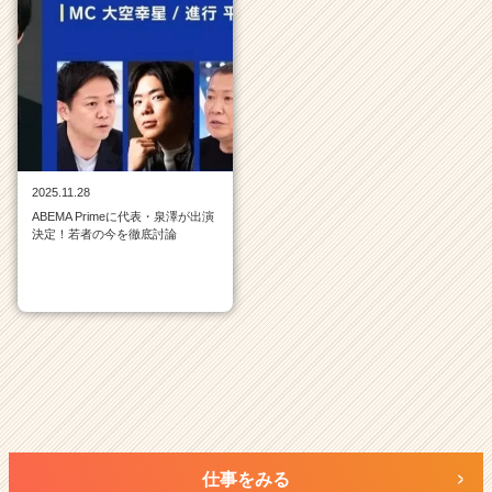
覧
|
ベ
ン
チ
ャ
ー・
成
長
2025.11.28
企
ABEMA Primeに代表・泉澤が出演
業
決定！若者の今を徹底討論
か
ら
ス
カ
ウ
ト
が
届
く
就
仕事をみる
活