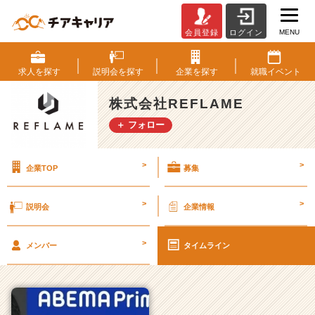
MENU
会員登録
ログイン
株
式
会
求人を
探す
説明会を
探す
企業を
探す
就職
イベント
社
R
株式会社REFLAME
E
＋ フォロー
F
L
A
>
>
企業TOP
募集
M
E
の
>
>
説明会
企業情報
タ
イ
>
ム
メンバー
タイムライン
ラ
イ
ン
一