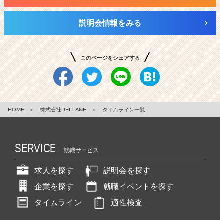
サ
イ
説明会情報をみる
ト
チ
ア
このページをシェアする
キ
ャ
リ
ア
（C
HOME
＞
株式会社REFLAME
＞
タイムライン一覧
h
e
e
r
SERVICE
就職サービス
C
a
求人を探す
説明会を探す
r
e
企業を探す
就職イベントを探す
e
タイムライン
適性検査
r）