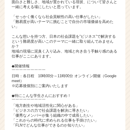
面白さと難しさ、地域が置かれている現状、について皆さんと
が
一緒に考える場にしたいと思っています。
届
「せっかく働くなら社会貢献性の高い仕事がしたい」
く
「難易度が高いテーマに挑むことで自分の市場価値を高めた
就
い」
活
サ
こんな想いを持つ方、日本の社会課題を“ビジネス“で解決する
という難易度が高いこのテーマに一緒に取り組んでみません
イ
か？
ト
地域の現場に泥臭く入り込み、地域と向き合う手触り感のある
チ
仕事がここにあります。
ア
◆開催情報
キ
￣￣￣￣￣￣￣￣￣
ャ
日時：各日程 10時00分～11時00分 オンライン開催（Google
リ
meet）
ア
※応募後個別にご案内いたします
（C
◆特にこんな学生さんにおすすめ！
h
￣￣￣￣￣￣￣￣￣
e
「地方創生や地域活性化に関心がある」
e
「ビジネスの力で社会課題を解決に導きたい」
r
「優秀なメンバーが集う組織の中で成長したい」
「これからの時代に求められる仕事を手掛けたい」
C
「FLNでどんな仕事ができるのか知りたい」
a