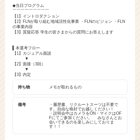
r
◆当日プログラム
e
￣￣￣￣￣￣￣￣￣
【1】イントロダクション
e
【2】FLNが取り組む地域活性化事業 ・FLNのビジョン ・FLN
r）
の事業内容
【3】質疑応答 学生の皆さまからの質問にお答えします
▍本選考フロー
【1】カジュアル面談
▼
【2】面接（3回）
▼
【3】内定
持ち物
メモが取れるもの
備考
・履歴書、リクルートスーツは不要で
す。自由な格好でお越しください！
・説明会中はカメラをON・マイクはOF
Fにてご参加ください。 みなさんとお
会いできるのを楽しみにしておりま
す！！