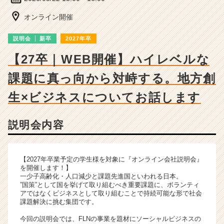
の
説
オンライン開催
明
会
説明会
新卒
2027年卒
詳
細
【27卒｜WEB開催】ハイレベルな
|
課題に真っ向から対峙する。地方創
ベ
ン
生×ビジネスについてお話します
チ
ャ
ー・
説明会内容
成
長
企
【2027年卒業予定の学生様を対象に『オンライン会社説明会』
業
を開催します！】
か
一少子高齢化・人口減少と課題先進国といわれる日本。
ら
”国策”として国を挙げて取り組むべき重要課題に、ボランティ
ス
アではなくビジネスとして取り組むことで持続可能な形で社会
課題解決に挑む集団です。
カ
ウ
今回の説明会では、FLNの事業を題材にソーシャルビジネスの
ト