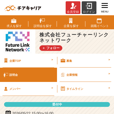
MENU
会員登録
ログイン
株
式
会
求人を
探す
説明会を
探す
企業を
探す
就職
イベント
社
株式会社フューチャーリンク
フ
ネットワーク
ュ
ー
＋ フォロー
チ
ャ
>
>
企業TOP
募集
ー
リ
ン
>
説明会
企業情報
ク
ネ
>
>
ッ
メンバー
タイムライン
ト
ワ
受付中
ー
ク
2026/05/22 15:00〜16:00