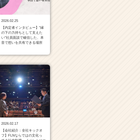
2026.02.25
【内定者インタビュー】”縁
の下の力持ちとして支えた
い”社員面談で確信した、本
音で想いを共有できる場所
2026.02.17
【会社紹介：全社キックオ
フ】FLNならではの文化っ