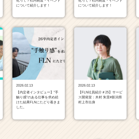
化って？社内制度・イベント
化って？社内制度・イベント
について紹介します！
について紹介します！
2026.02.13
2026.02.13
【内定者インタビュー】”手
【FLN社員紹介＃25】サービ
触り感”のある仕事を求め続
ス開発室：木村 朱里#新潟県
けた結果FLNにたどり着きま
村上市出身
した。