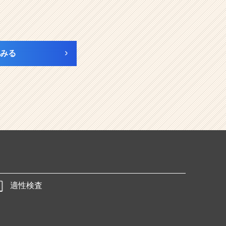
みる
適性検査