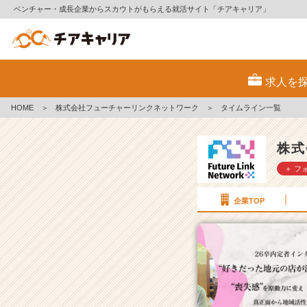
ベンチャー・成長企業からスカウトがもらえる就活サイト「チアキャリア」
株
式
求人を
会
社
HOME
＞
株式会社フューチャーリンクネットワーク
＞
タイムライン一覧
フ
ュ
ー
株式
チ
＋ フ
ャ
ー
リ
企業TOP
ン
ク
ネ
ッ
ト
ワ
ー