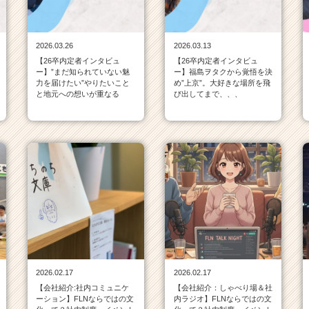
2026.03.26
2026.03.13
【26卒内定者インタビュ
【26卒内定者インタビュ
ー】”まだ知られていない魅
ー】福島ヲタクから覚悟を決
力を届けたい”やりたいこと
め”上京”。大好きな場所を飛
と地元への想いが重なる
び出してまで、、、
2026.02.17
2026.02.17
【会社紹介:社内コミュニケ
【会社紹介：しゃべり場＆社
ーション】FLNならではの文
内ラジオ】FLNならではの文