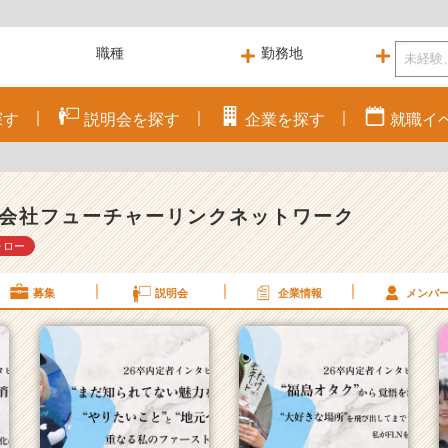
探す
説明会を
探す
企業を
探す
就職
イ
会社フューチャーリンクネットワーク
ォロー
募集
説明会
企業情報
メンバ