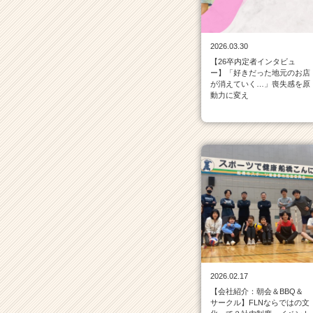
ク
の
タ
2026.03.30
イ
【26卒内定者インタビュ
ム
ー】「好きだった地元のお店
ラ
が消えていく…」喪失感を原
イ
動力に変え
ン
一
覧
|
ベ
ン
チ
ャ
ー・
成
長
企
2026.02.17
業
【会社紹介：朝会＆BBQ＆
か
サークル】FLNならではの文