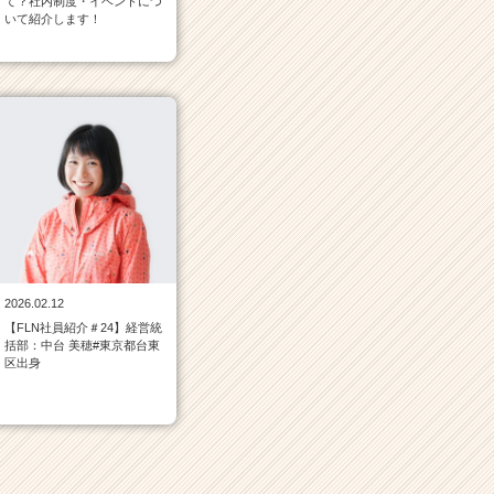
て？社内制度・イベントにつ
いて紹介します！
2026.02.12
【FLN社員紹介＃24】経営統
括部：中台 美穂#東京都台東
区出身