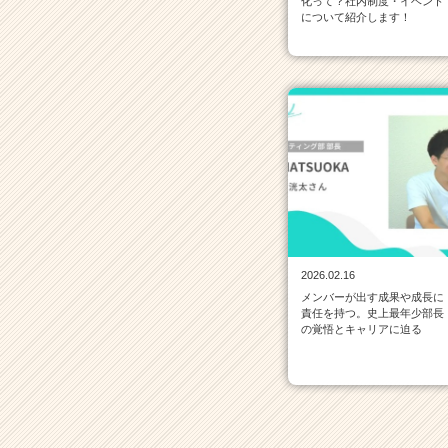
化って？社内制度・イベント
ら
について紹介します！
ス
カ
ウ
ト
が
届
く
就
活
サ
イ
ト
チ
2026.02.16
ア
メンバーが出す成果や成長に
責任を持つ。史上最年少部長
キ
の覚悟とキャリアに迫る
ャ
リ
ア
（C
h
e