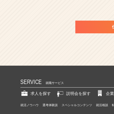
e
r
C
a
r
e
e
r）
SERVICE
就職サービス
求人を探す
説明会を探す
企業
就活ノウハウ
選考体験談
スペシャルコンテンツ
就活相談