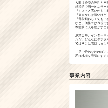
人間は経済合理性と同
本
経済的で画一的なサー
気
『ちょっと高いかもし
で
『東京からは遠いけど
『普段煩わしくてもい
取
など、価格では表現で
り
本能的に人を動かすこ
組
む
創業当時、インターネ
ただ、どんなにデジタ
集
私はそこに着目しまし
団
で
「足で拾わなければい
す
私は地域を元気にする
|
ベ
ン
事業内容
チ
ャ
ー・
成
長
企
業