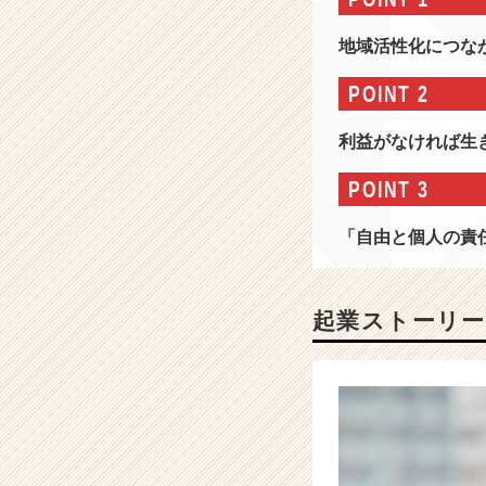
ク
の
地域活性化につな
会
社
POINT 2
情
報
利益がなければ生
-
【上
POINT 3
場
ベ
「自由と個人の責
ン
チ
ャ
ー】
起業ストーリー
ビ
ジ
ネ
ス
×
社
会