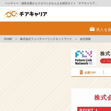
ベンチャー・成長企業からスカウトがもらえる就活サイト「チアキャリア」
株
式
求人を
会
社
HOME
＞
株式会社フューチャーリンクネットワーク
＞
会社情報
フ
ュ
ー
株式
チ
＋ フ
ャ
ー
リ
企業TOP
ン
ク
ネ
ッ
株式
ト
ワ
ー
POINT 1