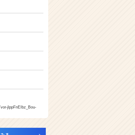
Tvor-jlppFnEIbz_Bou-