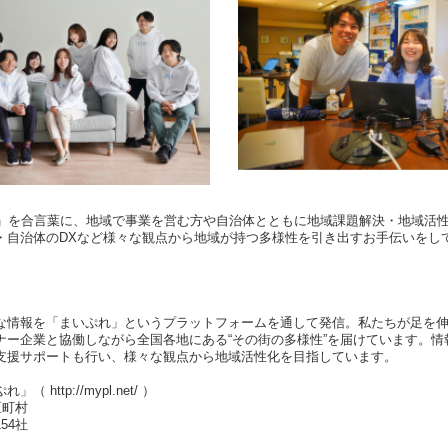
for Future」を合言葉に、地域で事業を営む方や自治体とともに地域課題解決・地
・自治体のDXなど様々な観点から地域が持つ多様性を引き出すお手伝いをし
な情報を「まいぷれ」というプラットフォームを通して発信。私たちが足を
ナー企業と協働しながら全国各地にある“その街の多様性”を届けています。情
支援サポートも行い、様々な観点から地域活性化を目指しています。
http://mypl.net/ ）
区町村
54社