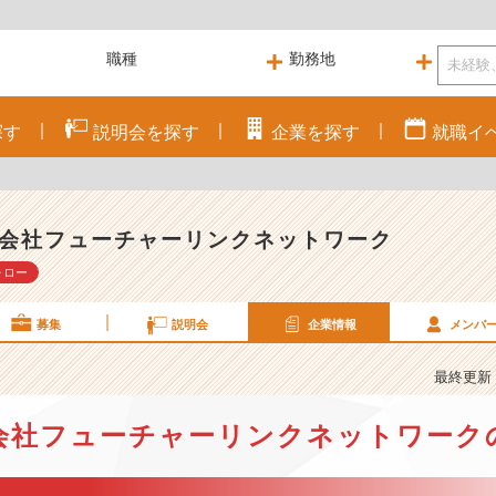
探す
説明会を
探す
企業を
探す
就職
イ
会社フューチャーリンクネットワーク
ォロー
募集
説明会
企業情報
メンバ
最終更新： 
会社フューチャーリンクネットワーク