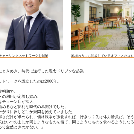
チャーリンクネットワークを創業
地域の方にも開放しているオフィス兼コミ
にときめき、時代に逆行した理念ドリブンな起業
トワークを設立したのは2000年。
黎明期で、
トの利用が定着し始め、
はチェーン店が拡大、
始めるなど便利な時代の幕開けでした。
上がりに反しどこか疑問を抱えていました。
得さだけが求められ、価格競争が激化すれば、行きつく先は体力勝負だ。そ
民はいつのまにか同じようなものを着て、同じようなものを食べるようにな
って全然ときめかない。」