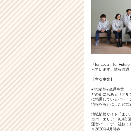
か
ら
ス
カ
ウ
ト
が
届
く
就
「for Local, 
活
っています。情報流通
サ
イ
【主な事業】
ト
チ
■地域情報流通事業
どの街にもあるリアル
ア
に精通しているパート
キ
情報をもとにした経営
ャ
リ
地域情報サイト「まいぷれ」（ 
カバーエリア：914市
ア
運営パートナー社数：1
（C
※2026年4月時点