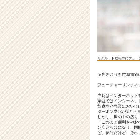
課
題
解
決
に
挑
戦！
国
策
リクルート在籍中にフュー
と
し
て
便利さよりも付加価値
掲
フューチャーリンクネッ
げ
ら
当時はインターネット
れ
家庭ではインターネッ
る
飲食や小売業において
クーポン文化が流行り
地
しかし、世の中の盛り
方
「このまま便利さやお
創
ン店だらけになり、国
生
ど、便利だけど、それ
に