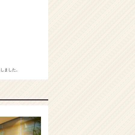
』
をしました。