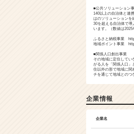
h
e
■公共ソリューション
140以上の自治体と
e
はのソリューションを
r
30を超える自治体で
C
います。（数値は2025
a
ふるさと納税事業 https://pp
r
地域ポイント事業 https://pp
e
e
■関係人口創出事業
r）
その地域に定住してい
がる人を「関係人口」
住以外の形で地域に関
チを通じて地域とのつ
企業情報
企業名