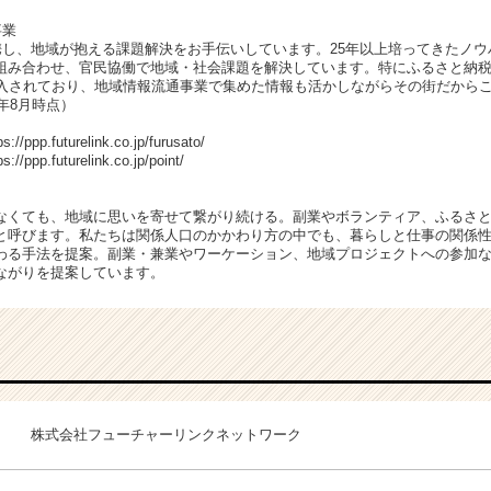
事業
連携し、地域が抱える課題解決をお手伝いしています。25年以上培ってきたノ
組み合わせ、官民協働で地域・社会課題を解決しています。特にふるさと納税
導入されており、地域情報流通事業で集めた情報も活かしながらその街だから
年8月時点）
p.futurelink.co.jp/furusato/
p.futurelink.co.jp/point/
なくても、地域に思いを寄せて繋がり続ける。副業やボランティア、ふるさ
と呼びます。私たちは関係人口のかかわり方の中でも、暮らしと仕事の関係
わる手法を提案。副業・兼業やワーケーション、地域プロジェクトへの参加
ながりを提案しています。
株式会社フューチャーリンクネットワーク