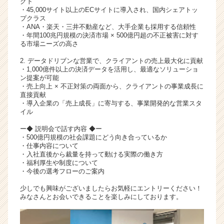
クト
リ
・45,000サイト以上のECサイトに導入され、国内シェアトッ
プクラス
ア
・ANA・楽天・三井不動産など、大手企業も採用する信頼性
（C
・年間100兆円規模の決済市場 × 500億円超の不正被害に対す
h
る市場ニーズの高さ
e
2. データドリブンな営業で、クライアントの売上最大化に貢献
e
・1,000億件以上の決済データを活用し、最適なソリューショ
r
ン提案が可能
C
・売上向上 × 不正対策の両面から、クライアントの事業成長に
a
直接貢献
・導入企業の「売上成長」に寄与する、事業開発的な営業スタ
r
イル
e
e
ー◆ 説明会で話す内容 ◆ー
r）
・500億円規模の社会課題にどう向き合っているか
・仕事内容について
・入社直後から裁量を持って動ける実際の働き方
・福利厚生や制度について
・今後の選考フローのご案内
少しでも興味がございましたらお気軽にエントリーください！
みなさんとお会いできることを楽しみにしております。