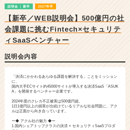
成
説明会
新卒
2027年卒
長
企
【新卒／WEB説明会】500億円の社
業
か
会課題に挑むFintech×セキュリテ
ら
ス
ィSaaSベンチャー
カ
ウ
説明会内容
ト
が
届
く
「決済にかかわるあらゆる課題を解決する」ことをミッション
就
に、
国内大手ECサイト約45000サイトが導入する決済SaaS「ASUK
活
A」を開発するベンチャー企業です。
サ
イ
2024年度のクレカ不正被害は500億円超。
ト
1日1億円以上の損害が出続けているリアルな社会問題に、アク
ルは正面から向き合っています。
チ
ア
ー◆ アクル社の魅力 ◆ー
キ
1.国内シェアトップクラスの決済 × セキュリティSaaSプロダ
ャ