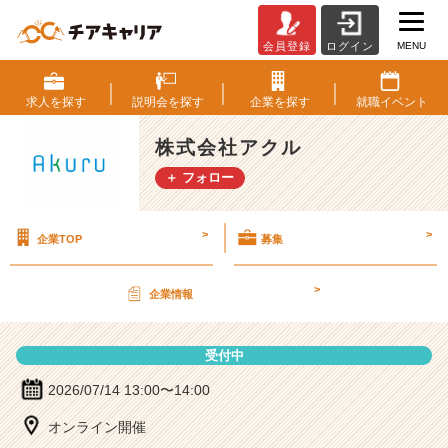
MENU
会員登録
ログイン
株
式
会
求人を
探す
説明会を
探す
企業を
探す
就職
イベント
社
ア
株式会社アクル
ク
＋ フォロー
ル
の
説
>
>
企業TOP
募集
明
会
詳
>
企業情報
細
|
ベ
受付中
ン
チ
2026/07/14 13:00〜14:00
ャ
オンライン開催
ー・