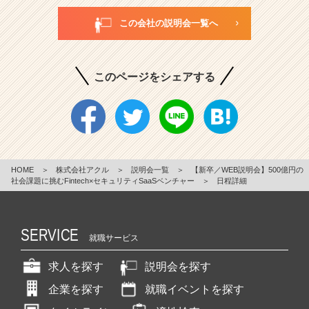
この会社の説明会一覧へ
このページをシェアする
HOME
＞
株式会社アクル
＞
説明会一覧
＞
【新卒／WEB説明会】500億円の
社会課題に挑むFintech×セキュリティSaaSベンチャー
＞
日程詳細
SERVICE
就職サービス
求人を探す
説明会を探す
企業を探す
就職イベントを探す