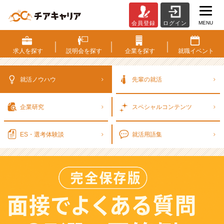
MENU
会員登録
ログイン
【完
全
保
求人を
探す
説明会を
探す
企業を
探す
就職
イベント
存
版】
面
就活ノウハウ
先輩の就活
接
で
企業研究
スペシャル
コンテンツ
よ
く
あ
ES・選考
体験談
就活用語集
る
質
問
2
5
選
と
回