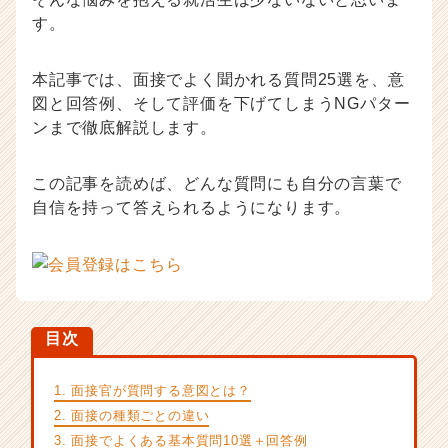
ウ
す。
ハ
ウ
本記事では、面接でよく聞かれる質問25選を、意
記
事
図と回答例、そして評価を下げてしまうNGパター
|
ンまで徹底解説します。
ベ
ン
この記事を読めば、どんな質問にも自分の言葉で
チ
自信を持って答えられるようになります。
ャ
ー・
成
長
企
業
か
目次
ら
ス
1. 面接官が質問する意図とは？
カ
2. 面接の種類ごとの違い
ウ
ト
3. 面接でよくある基本質問10選＋回答例