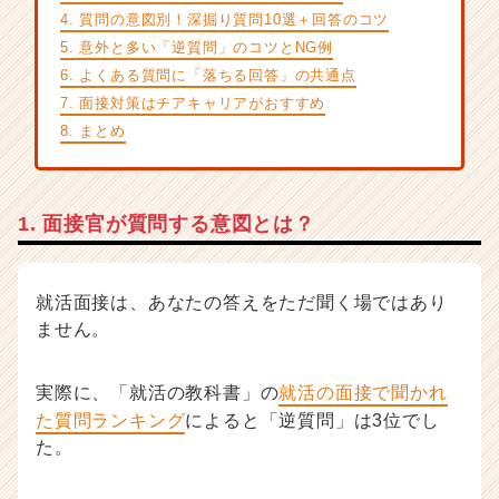
が
4. 質問の意図別！深掘り質問10選＋回答のコツ
届
5. 意外と多い「逆質問」のコツとNG例
く
6. よくある質問に「落ちる回答」の共通点
就
7. 面接対策はチアキャリアがおすすめ
活
サ
8. まとめ
イ
ト
チ
1. 面接官が質問する意図とは？
ア
キ
ャ
リ
就活面接は、あなたの答えをただ聞く場ではあり
ア
ません。
（C
h
e
実際に、「就活の教科書」の
就活の面接で聞かれ
e
た質問ランキング
によると「逆質問」は3位でし
r
た。
C
a