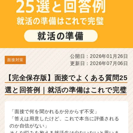
答
例
｜
就
活
の
準
備
は
公開日：2026年01月26日
こ
面接対策
更新日：2026年07月06日
れ
で
完
【完全保存版】面接でよくある質問25
璧
選と回答例｜就活の準備はこれで完璧
-
選
考
対
「面接で何を聞かれるか分からず不安」
策・
「答えは用意したけど、これで本当に評価される
就
のか自信がない」
活
ノ
そんな悩みを抱える就活生は少ないないと思いま