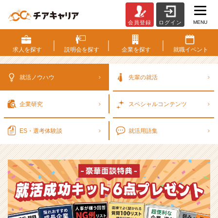
MENU
会員登録
ログイン
選
考
対
求人を
探す
説明会を
探す
企業を
探す
就職
イベント
策・
就
活
就活ノウハウ
先輩の就活
ノ
ウ
企業研究
スペシャル
コンテンツ
ハ
ウ
記
ES・選考
体験談
就活用語集
事
|
ベ
ン
チ
ャ
ー・
成