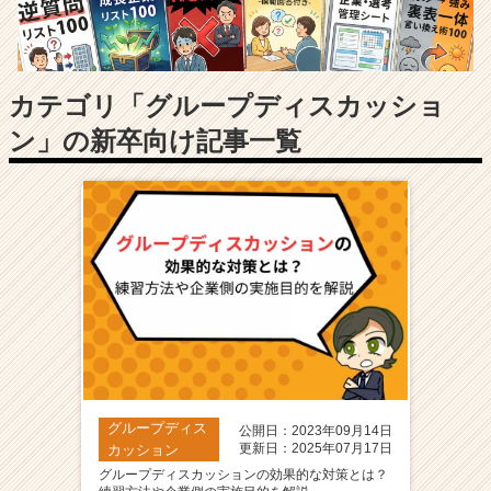
長
企
業
か
ら
カテゴリ「グループディスカッショ
ス
ン」の新卒向け記事一覧
カ
ウ
ト
が
届
く
就
活
サ
イ
ト
チ
ア
グループディス
公開日：2023年09月14日
キ
更新日：2025年07月17日
カッション
ャ
グループディスカッションの効果的な対策とは？
リ