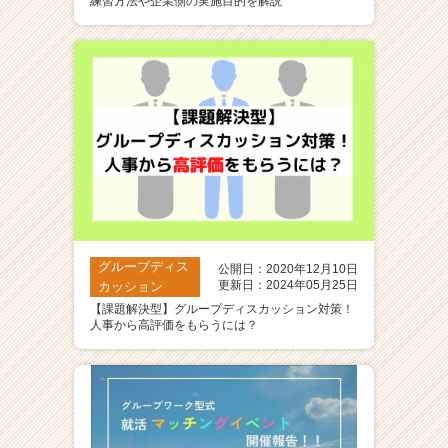
練習方法や企業側の実施目的を解説
ア
（C
h
e
e
r
C
a
r
e
e
r）
グループディス
公開日：2020年12月10日
更新日：2024年05月25日
カッション
【課題解決型】グループディスカッション対策！
人事から高評価をもらうには？